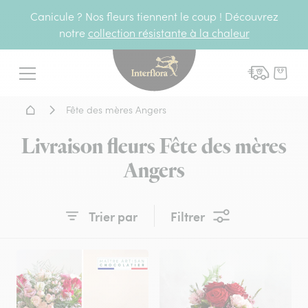
Canicule ? Nos fleurs tiennent le coup ! Découvrez
notre
collection résistante à la chaleur
Interflora - livraison fleurs
Menu
Accueil - Livraison fleurs
Fête des mères Angers
Livraison fleurs Fête des mères
Angers
Trier par
Filtrer