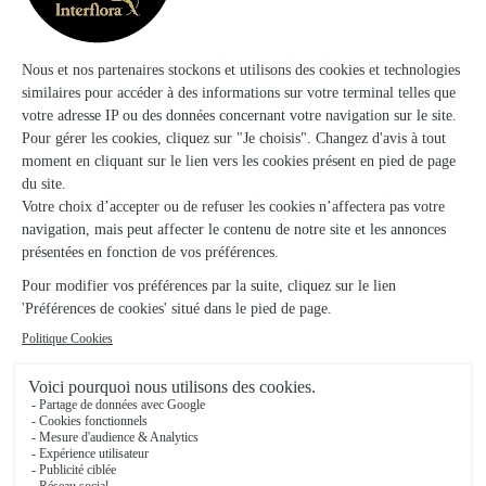
Dès aujourd'hui
Dès demain
Livraison dès aujourd'hui (pour toute commande passée avan
Livraison dès de
Le bouquet créatif du fleuriste multicolore
Brassée de roses roses Max Havelaar
29,95€
29,95€
dès
dès
34,95€
Livraison dès
mardi
20 produits vus sur 24
Voir plus de produits