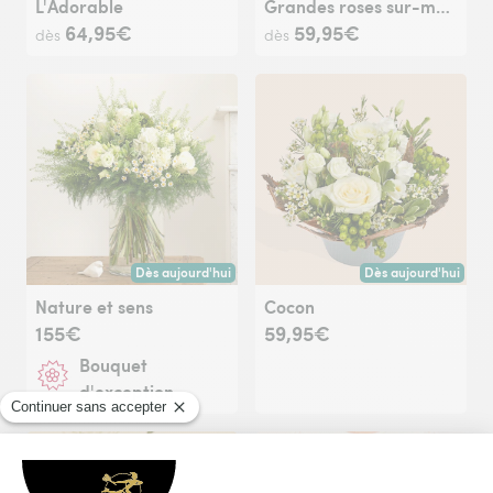
L'Adorable
Grandes roses sur-mesure
64,95€
59,95€
dès
dès
Dès aujourd'hui
Dès aujourd'hui
Livraison dès aujourd'hui (pour toute commande passée avan
Livraison dès aujour
Nature et sens
Cocon
155€
59,95€
Bouquet
d'exception