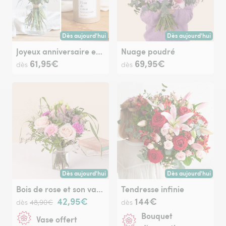
Dès aujourd'hui
Dès aujourd'hui
Livraison dès aujourd'hui (pour toute commande passée avan
Livraison dès aujour
Joyeux anniversaire et sa bougie parfumée
Nuage poudré
61,95€
69,95€
dès
dès
Dès aujourd'hui
Dès aujourd'hui
Livraison dès aujourd'hui (pour toute commande passée avan
Livraison dès aujour
Bois de rose et son vase offert
Tendresse infinie
42,95€
144€
dès
48,90€
dès
Bouquet
Vase offert