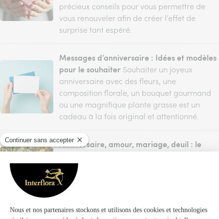
précieux conseils pour vous permettre de
vous renouveler afin de créer l’effet de
surprise tant espéré.
Messages d’anniversaire : Idées et modèles
pour le souhaiter
Souhaiter un joyeux
anniversaire avec des fleurs, une
composition florale, un bouquet gourmand
ou une magnifique plante grasse est un
cadeau à la fois original et attentionné.
Anniversaire, amour, mariage, deuil : le
langage des couleurs
Offrir des fleurs, c’est
transmettre un message du cœur. Un
langage précis qui s’exprime non seulement
avec le choix des variétés, mais aussi grâce
aux couleurs.