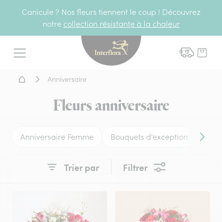
Canicule ? Nos fleurs tiennent le coup ! Découvrez
notre
collection résistante à la chaleur
Interflora - livraison fleurs
Menu
Accueil - Livraison fleurs
Anniversaire
Fleurs anniversaire
Anniversaire Femme
Bouquets d'exception
Anni
Conten
Trier par
Filtrer