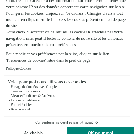
Quelles fleurs offrir pour un anniversaire ?
Le plaisir d’offrir peut rapidement tourner au
casse-tête lorsqu’on se met en quête des
cadeaux d’anniversaire ! Il n’est pas toujours
aisé de trouver le cadeau original ni de
choisir entre différents cadeaux pour
hommes ou pour femmes.
anniversaires
Les
sont des moments spéciaux où l’on
Envoyer
célèbre la naissance, l’amour et les souvenirs.
ou offrir un bouquet de fleurs pour un anniversaire
choisir un bouquet
est un geste du cœur. Et bien
d’anniversaire
en accord avec la personnalité et les
goûts de votre destinataire, c’est promettre un moment
d’émotion unique. Découvrez les fleurs et les astuces
sélectionner un bouquet de fleurs pour un
pour
anniversaire
à l’image de la personne que vous