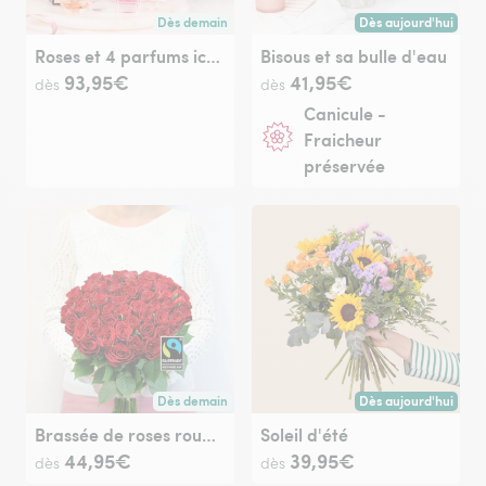
Dès demain
Dès aujourd'hui
Livraison dès demain (pour toute commande passée avan
Livraison dès aujour
Roses et 4 parfums iconiques Lancôme
Bisous et sa bulle d'eau
93,95€
41,95€
dès
dès
Canicule -
Fraicheur
préservée
Dès demain
Dès aujourd'hui
Livraison dès demain (pour toute commande passée avan
Livraison dès aujour
Brassée de roses rouges Max Havelaar
Soleil d'été
44,95€
39,95€
dès
dès