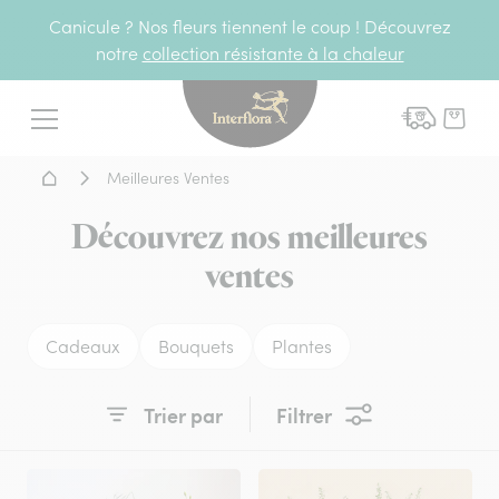
Canicule ? Nos fleurs tiennent le coup ! Découvrez
notre
collection résistante à la chaleur
Interflora - livraison fleurs
Menu
Accueil - Livraison fleurs
Meilleures Ventes
Découvrez nos meilleures
ventes
Cadeaux
Bouquets
Plantes
Trier par
Filtrer