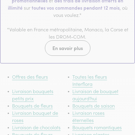
promotionnelles
des frais de livraison offerts en
et
illimité
toutes vos commandes pendant 12 mois
sur
, où
vous voulez.*
*Valable en France métropolitaine, Monaco, la Corse et
les DROM-COM.
En savoir plus
Offres des fleurs
Toutes les fleurs
Interflora
Livraison bouquets
Livraison de bouquet
petits prix
aujourd'hui
Bouquets de fleurs
Bouquets de saison
Livraison bouquet de
Livraison roses
roses
éternelles
Livraison de chocolats
Bouquets romantiques
Bouquets de fleurs
Livraison plantes