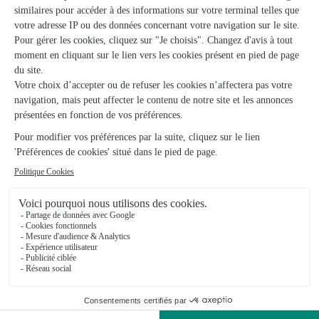
Dès aujourd'hui
Dès aujourd'hui
Livraison dès aujourd'hui (pour toute commande passée avan
Livraison dès aujour
Le bouquet créatif du fleuriste multicolore
Rosa Bella
29,95€
49,95€
dès
dès
20 produits vus sur 29
Voir plus de produits