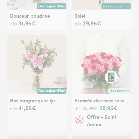
Dès aujourd'hui
Dès aujourd'hui
Livraison dès aujourd'hui (pour toute commande passée avan
Livraison dès aujour
Douceur poudrée
Soleil
31,95€
29,95€
dès
dès
Dès aujourd'hui
Dès demain
Livraison dès aujourd'hui (pour toute commande passée avan
Livraison dès de
Nos magnifiques lys
Brassée de roses roses Max Havelaar
41,95€
29,95€
dès
dès
34,95€
Offre - Saint
Amour