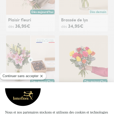
Dès aujourd'hui
Dès demain
Livraison dès aujourd'hui (pour toute commande passée avan
Livraison dès de
Plaisir fleuri
Brassée de lys
36,95€
34,95€
dès
dès
Dès aujourd'hui
Dès aujourd'hui
Livraison dès aujourd'hui (pour toute commande passée avan
Livraison dès aujour
Nos magnifiques lys et leurs amandes au chocolat
Bouquet de roses multicolores
57,95€
29,95€
dès
dès