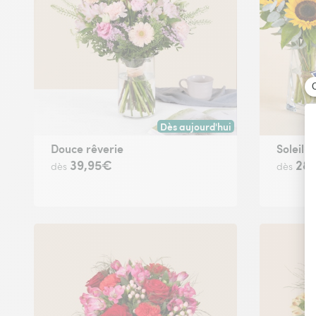
Dès aujourd'hui
Livraison dès aujourd'hui (pour t
Douce rêverie
Soleil 
39,95€
28
dès
dès