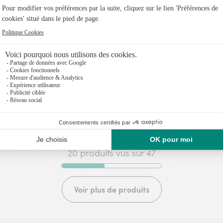
Dès aujourd'hui
oute commande passée avant 17h) ou à la date de votre choix.
Livraison dès aujourd'hui (pour toute commande passée
utti
Tournesols et son coffre
mains - Panier des sens
,95€
57,95€
dès
20 produits vus sur 47
Voir plus de produits