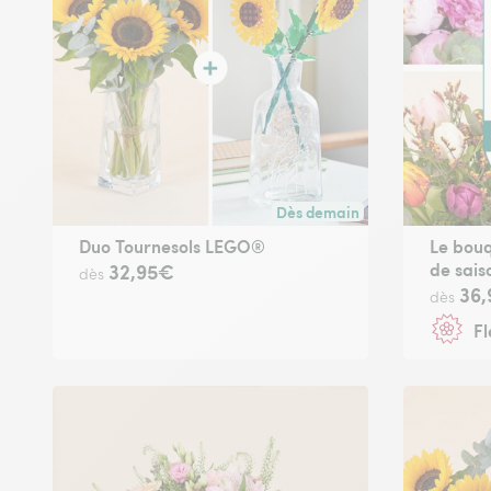
Dès demain
Livraison dès demain (pour to
Duo Tournesols LEGO®
Le bouq
de sais
32,95€
dès
36
dès
Fl