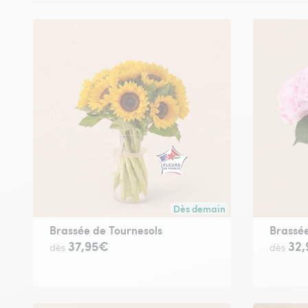
Dès demain
Livraison dès demain (pour to
Brassée de Tournesols
Brassée
37,95€
32
dès
dès