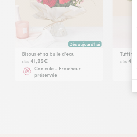
Dès aujourd'hui
Livraison dès aujourd'hui (pour t
Bisous et sa bulle d'eau
Tutti fr
41,95€
44
dès
dès
Canicule - Fraicheur
préservée