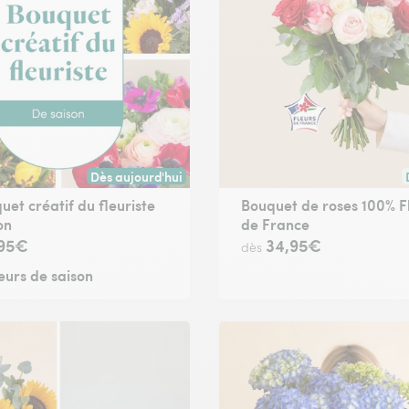
Dès aujourd'hui
ute commande passée avant 17h30) ou à la date de votre choix.
Livraison dès aujourd'hui (pour toute commande passée
uet créatif du fleuriste
Bouquet de roses 100% F
on
de France
,95€
34,95€
dès
eurs de saison