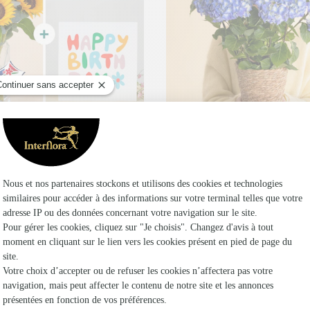
Dès demain
oute commande passée avant 17h) ou à la date de votre choix.
Livraison dès demain (pour toute commande passée
d'anniversaire
Hortensia bleu
,95€
24,95€
dès
Livraison à petit pr