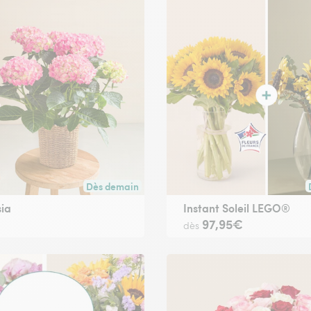
Dès demain
oute commande passée avant 17h) ou à la date de votre choix.
Livraison dès demain (pour toute commande passée
ia
Instant Soleil LEGO®
€
97,95€
dès