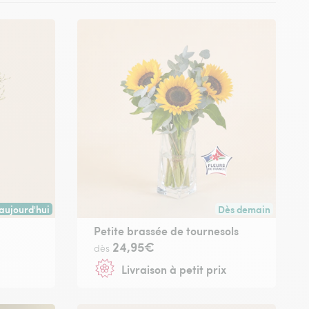
aujourd'hui
Dès demain
 avant 17h30) ou à la date de votre choix.
aison dès aujourd'hui (pour toute commande passée avant 17h) ou à la 
Livraison dès demai
Petite brassée de tournesols
24,95€
dès
Livraison à petit prix