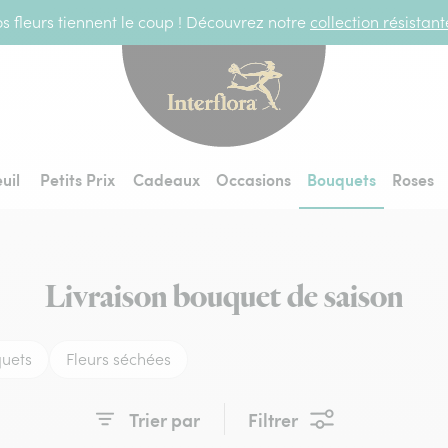
s fleurs tiennent le coup ! Découvrez notre
collection résistan
Interflora - livraiso
uil
Petits Prix
Cadeaux
Occasions
Bouquets
Roses
Livraison bouquet de saison
uets
Fleurs séchées
Trier par
Filtrer