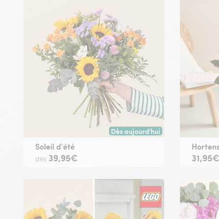
Dès aujourd'hui
Livraison dès aujourd'hui (pour t
Soleil d'été
Hortens
39,95€
31,95
dès