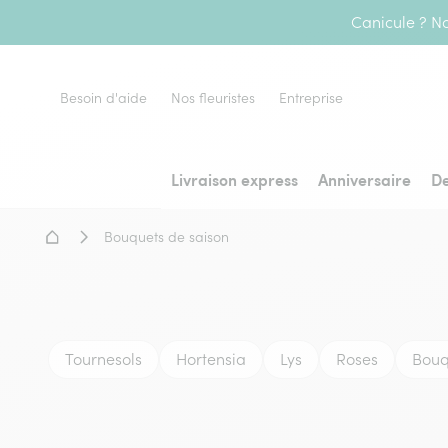
Canicule ? No
Besoin d'aide
Nos fleuristes
Entreprise
Livraison express
Anniversaire
De
Accueil - Livraison fleurs
Bouquets de saison
Tournesols
Hortensia
Lys
Roses
Bouq