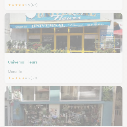
★
★
★
★
★
4.8 (127)
Universal Fleurs
Marseille
★
★
★
★
★
4.6 (59)