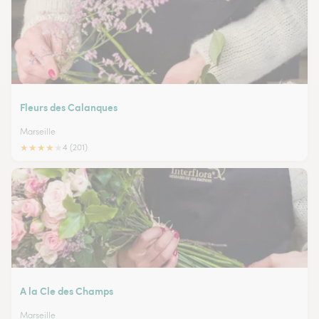
Fleurs des Calanques
Marseille
★
★
★
★
★
4 (201)
A la Cle des Champs
Marseille