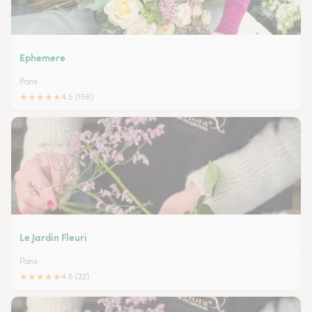
Ephemere
Paris
★
★
★
★
★
4.5 (156)
Le Jardin Fleuri
Paris
★
★
★
★
★
4.5 (22)