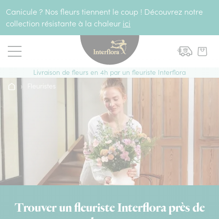
Aller au contenu
Canicule ? Nos fleurs tiennent le coup ! Découvrez notre
collection résistante à la chaleur
ici
Livraison de fleurs en 4h par un fleuriste Interflora
›
Fleuristes
Trouver un fleuriste Interflora près de