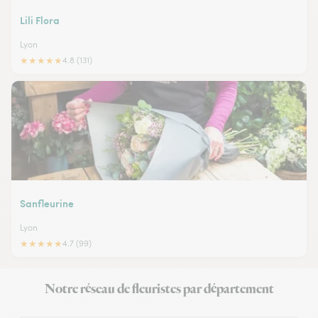
Lili Flora
Lyon
★
★
★
★
★
4.8 (131)
Sanfleurine
Lyon
★
★
★
★
★
4.7 (99)
Notre réseau de fleuristes par département