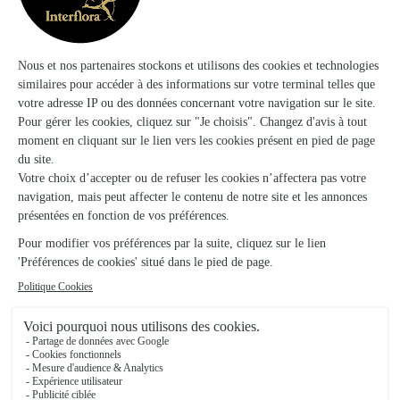
surprenante avec ses racines aériennes qui la rendent
encore plus spectaculaire ! Bien que dans la nature
orchidée soit une plante exotique
l’
qui peut prendre
de l'expansion, en pot à l’intérieur de nos maisons,
c’est une
plante moyenne
. Elle convient parfaitement
pour décorer une table basse ou un bureau. Et
contrairement aux idées reçues, l’orchidée n’est pas
une espèce fragile. Certaines variétés sont très faciles
à vivre lorsque l’on connaît les quelques gestes à leur
prodiguer !
Comment arroser une orchidée ?
arrosage des orchidées
Pour l’
, il est vivement
recommandé d’utiliser de l’eau non calcaire. Pour
cela, l’eau de pluie ou l’eau déminéralisée sont
parfaitement adaptées. Par conséquent, l’eau que
arroser votre orchidée
vous apportez pour
sera