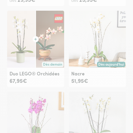
dès
dès
Dès demain
Dès aujourd'hui
Livraison dès demain (pour toute commande passée avan
Livraison dès aujour
Duo LEGO® Orchidées
Nacre
67,95€
51,95€