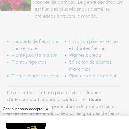
cannes de bambou. Le genre dendrobium
est l’un des plus répandus parmi les
orchidées à travers le monde.
Bouquets de fleurs pour
Livraison plantes vertes
anniversaire
et plantes fleuries
Plante pour la maison
Plantes bureau
Plantes rigolotes
Sélection de plantes
moyennes
Plante fleurie pas cher
Plante exotique en pot
Les orchidées sont des plantes vertes fleuries
fleurs
d’intérieur dont la beauté captive ! Les
d'orchidées
ont cette particularité de prendre toutes
sortes de formes et de couleurs. Les grappes de fleurs
orchidée phalaenopsis
de l’
ressemblent à une envolée
orchidée vanda
de papillons. De son côté, l’
est