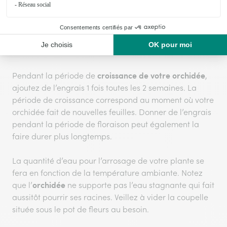
engrais
pauvre en minéraux. Un apport régulier d’
pour orchidées
est nécessaire. Et cela est valable pour
variétés d’orchidées
toutes les
, que vous ayez une
phalaenopsis, une vanda, une orchis, une dendrobium,
etc.
croissance de votre orchidée
Pendant la période de
,
ajoutez de l’engrais 1 fois toutes les 2 semaines. La
période de croissance correspond au moment où votre
orchidée fait de nouvelles feuilles. Donner de l’engrais
pendant la période de floraison peut également la
faire durer plus longtemps.
La quantité d’eau pour l’arrosage de votre plante se
fera en fonction de la température ambiante. Notez
orchidée
que l’
ne supporte pas l’eau stagnante qui fait
aussitôt pourrir ses racines. Veillez à vider la coupelle
située sous le pot de fleurs au besoin.