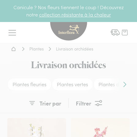
Canicule ? Nos fleurs tiennent le coup ! Découvrez
notre
collection résistante à la chaleur
Interflora - livraison fleurs
Menu
Accueil - Livraison fleurs
Plantes
Livraison orchidées
Livraison orchidées
Plantes fleuries
Plantes vertes
Plantes d'extérie
Conten
Trier par
Filtrer