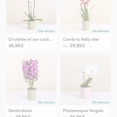
Dès demain
Dès demain
Livraison dès demain (pour toute commande passée avan
Livraison dès de
Orchidée et son cache pot
Cambria Nelly isler
36,95€
29,95€
dès
Dès demain
Dès demain
Livraison dès demain (pour toute commande passée avan
Livraison dès de
Dendrobium
Phalaenopsis Singolo
29,95€
25,95€