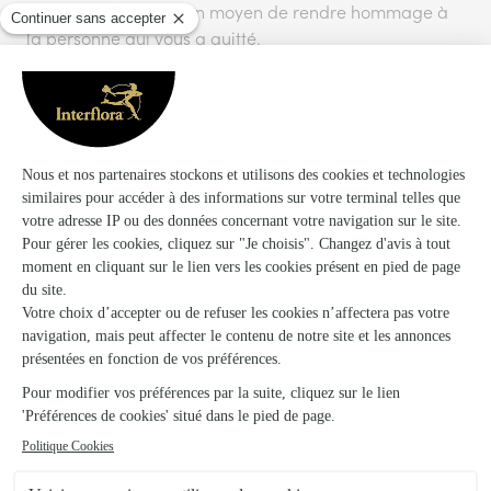
réconfort. Elles sont un moyen de rendre hommage à
la personne qui vous a quitté.
fleurs
En ces moments difficiles, les
sont porteuses de
sens et permettent de fleurir cet adieu en exprimant
des émotions profondes avec délicatesse et élégance.
compositions funéraires
Les
, telles que les gerbes, les
couronnes et les coussins, offrent un message
chaleureux de soutien à la famille endeuillée.
couleurs des fleurs
Les
peuvent également ajouter une
symbolique afin d’appuyer votre message. Le blanc,
par exemple, symbolise la pureté et l’innocence.
Les
fleurs de deuil comme les roses blanches
sont
souvent privilégiées pour témoigner son respect envers
le défunt.
Au-delà de la forme et de la couleur, il est aussi
composition
possible de sélectionner une
ou tout
arrangement floral
autre
en fonction des goûts de la
personne qui vous a quitté. C’est une manière délicate
de considérer les
préférences florales d’une femme