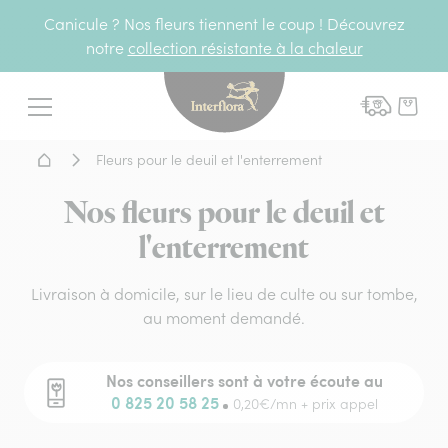
Canicule ? Nos fleurs tiennent le coup ! Découvrez
notre
collection résistante à la chaleur
Interflora - livraison fleurs
Menu
Accueil - Livraison fleurs
Fleurs pour le deuil et l'enterrement
Nos fleurs pour le deuil et
l'enterrement
Livraison à domicile, sur le lieu de culte ou sur tombe,
au moment demandé.
Nos conseillers sont à votre écoute au
0 825 20 58 25
0,20€/mn + prix appel