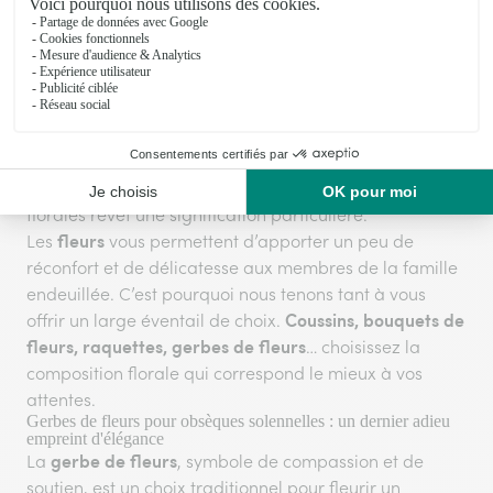
défunte
ou d’un
homme défunt
.
De plus, un message peut être ajouté sur un ruban,
couronne
gerbe
personnalisant ainsi la
, la
ou
raquette funéraire
la
afin de personnaliser votre
dernier hommage.
Le choix de la composition : des fleurs de deuil empreintes de
réconfort et de respect
Au moment délicat du deuil, le choix des compositions
florales revêt une signification particulière.
fleurs
Les
vous permettent d’apporter un peu de
réconfort et de délicatesse aux membres de la famille
endeuillée. C’est pourquoi nous tenons tant à vous
Coussins, bouquets de
offrir un large éventail de choix.
fleurs, raquettes, gerbes de fleurs
… choisissez la
composition florale qui correspond le mieux à vos
attentes.
Gerbes de fleurs pour obsèques solennelles : un dernier adieu
empreint d'élégance
gerbe de fleurs
La
, symbole de compassion et de
soutien, est un choix traditionnel pour fleurir un