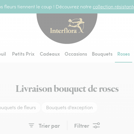
s fleurs tiennent le coup ! Découvrez notre
collection résistan
Interflora - livraiso
uil
Petits Prix
Cadeaux
Occasions
Bouquets
Roses
Livraison bouquet de roses
ouquets de fleurs
Bouquets d'exception
Trier par
Filtrer