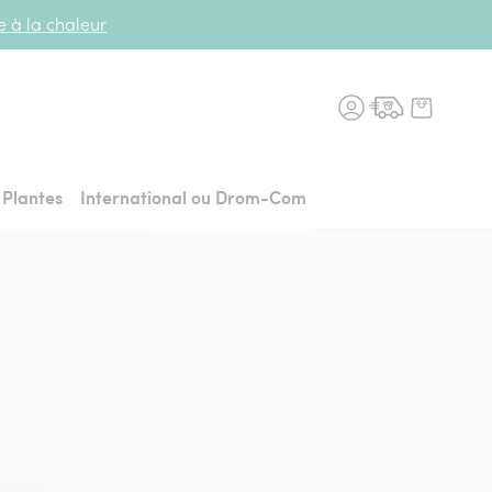
te à la chaleur
n fleurs, retour à l'accueil
Plantes
International ou Drom-Com