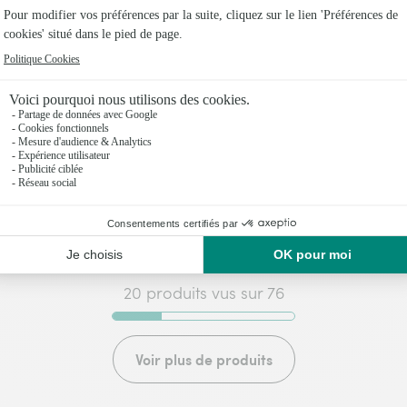
 de roses multicolores
Palette multicolore
,95€
72,95€
dès
20 produits vus sur 76
Voir plus de produits