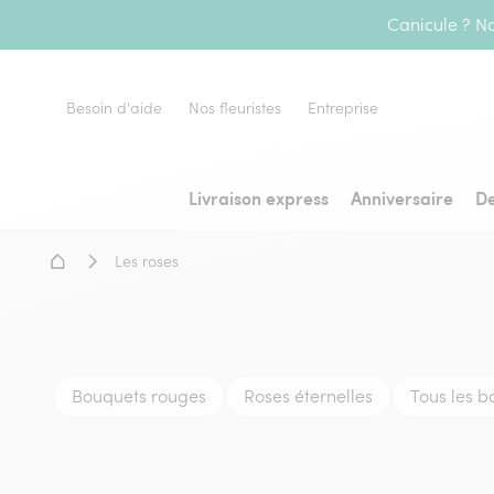
Canicule ? No
Besoin d'aide
Nos fleuristes
Entreprise
Livraison express
Anniversaire
De
Accueil - Livraison fleurs
Les roses
Bouquets rouges
Roses éternelles
Tous les b