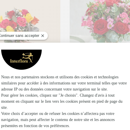
 de roses multicolores
Eclat de rose et son vase
,95€
56,95€
dès
62,90€
Vase offert