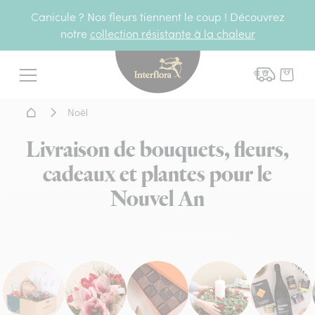
Canicule ? Nos fleurs tiennent le coup ! Découvrez
notre
collection résistante à la chaleur
Interflora - livraison fleurs
Menu
Accueil - Livraison fleurs
Noël
Livraison de bouquets, fleurs,
cadeaux et plantes pour le
Nouvel An