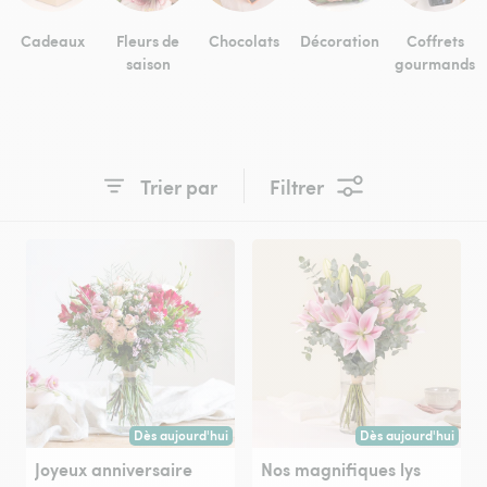
Cadeaux
Fleurs de
Chocolats
Décoration
Coffrets
saison
gourmands
Trier par
Filtrer
Dès aujourd'hui
Dès aujourd'hui
Livraison dès aujourd'hui (pour toute commande passée avan
Livraison dès aujour
Joyeux anniversaire
Nos magnifiques lys