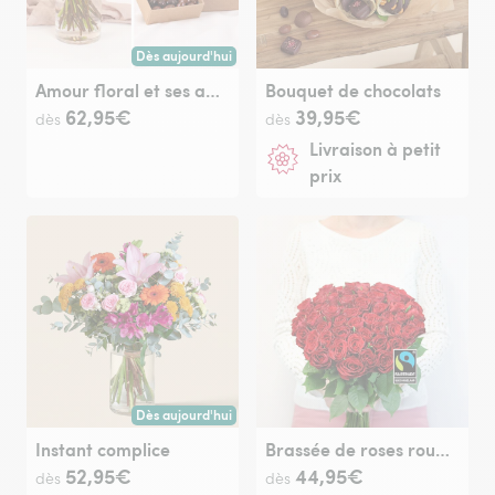
Dès aujourd'hui
Livraison dès aujourd'hui (pour toute commande passée avan
Amour floral et ses amandes au chocolat
Bouquet de chocolats
62,95€
39,95€
dès
dès
Livraison à petit
prix
Dès aujourd'hui
Livraison dès aujourd'hui (pour toute commande passée avan
Instant complice
Brassée de roses rouges Max Havelaar
52,95€
44,95€
dès
dès