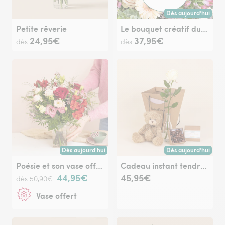
Dès aujourd'hui
Livraison dès aujour
Petite rêverie
Le bouquet créatif du fleuriste pastel
24,95€
37,95€
dès
dès
Dès aujourd'hui
Dès aujourd'hui
Livraison dès aujourd'hui (pour toute commande passée avan
Livraison dès aujour
Poésie et son vase offert
Cadeau instant tendresse
44,95€
45,95€
dès
50,90€
Vase offert