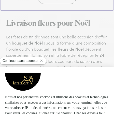
Livraison fleurs pour Noël
Les fêtes de fin d’année sont une belle occasion d’offrir
bouquet de Noël
un
! Sous la forme d’une composition
fleurs de Noël
florale ou d’un bouquet, les
décorent
24
superbement la maison et la table de réception le
et 25 décembre.
Avec leurs couleurs de saison dans
les tons rouges ou blancs, elles font plaisir à coup sûr.
Accompagné de vos vœux ou de chocolats, un
bouquet de Noël
constitue également la parfaite idée
cadeau ! Roses, amaryllis et poinsettias s'invitent chez
vos proches avec notre livraison à domicile en 4 h
seulement. Découvrez notre collection pour les fêtes de
fin d’année afin de répandre l’esprit de Noël dans les
cœurs !