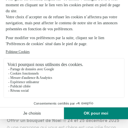
Offrir des fleurs à Noël
Dans chaque maison, le
sapin de Noël
scintille de mille
feux et la liste de cadeaux est dressée. Pourquoi ne
pas agrémenter la décoration avec des fleurs de
Noël ? Pour vous-même ou pour vos proches, un
bouquet de Noël
apporte toujours un plus à la déco.
Telle une invitation aux réjouissances, les fleurs font
scintiller tous les événements importants de l’année !
Les fleurs apportent une ambiance de fête
chaleureuse pleine de couleurs et de fraîcheur. Les
roses rouges ou blanches, les
poinsettias
, les
amaryllis
et les anémones blanches sont autant de fleurs de
saison qui égayent nos intérieurs pendant l’hiver.
Offrir un bouquet de Noël
24 et 25 décembre 2025
le
à une personne qui vous est chère est une jolie façon