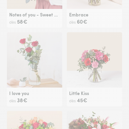
Notes of you - Sweet bouquet in pink tones
Embrace
58€
60€
dès
dès
I love you
Little Kiss
38€
45€
dès
dès