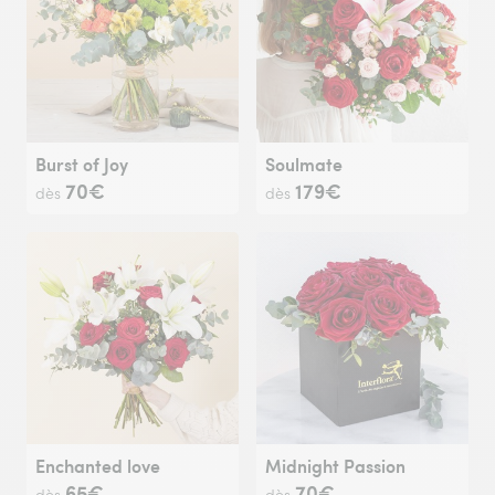
Burst of Joy
Soulmate
70€
179€
dès
dès
Enchanted love
Midnight Passion
65€
70€