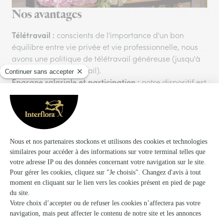
Nos avantages
Télétravail :
conscients de l'importance d'un bon
équilibre entre vie privée et vie professionnelle, nous
avons une politique de télétravail généreuse (jusqu'à
50% du temps de travail).
Epargne salariale et participation :
notre dispositif est
avantageux, parfait pour s'accorder de petits ou
grands plaisirs.
Santé :
un choix entre deux options d'assurance et la
prise en charge des conjoints et enfants, sans frais
supplémentaire.
conditions privilégiées pour vos commandes
Des
Interflora et Cadeaux.com (réductions, abonnement
Interflora+), pour gâter ceux que vous aimez, ou pour
vous-même.
Des moments qui comptent :
l'année est rythmée par
des évènements festifs organisés pour les équipes, des