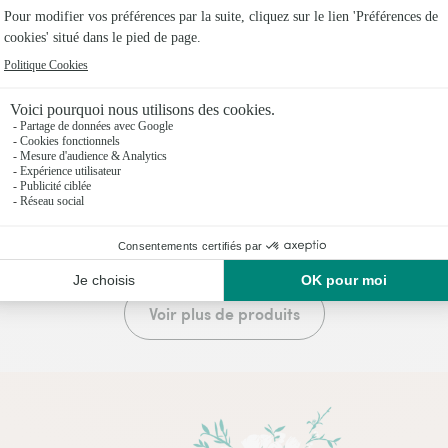
ulcas
Ficus Ginseng
,95€
32,95€
dès
20 produits vus sur 21
Voir plus de produits