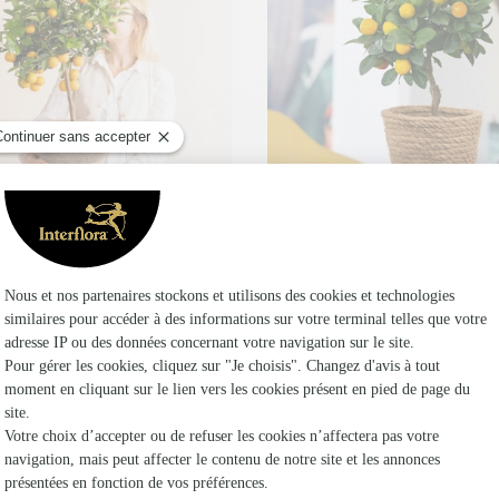
Calamondin
Calamondin
,95€
39,95€
dès