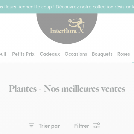
s fleurs tiennent le coup ! Découvrez notre
collection résistan
Interflora - livraiso
uil
Petits Prix
Cadeaux
Occasions
Bouquets
Roses
Plantes - Nos meilleures ventes
Trier par
Filtrer