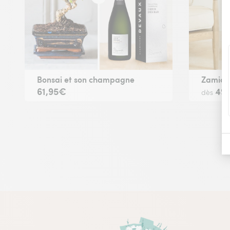
Bonsai et son champagne
Zamioc
61,95€
49
dès