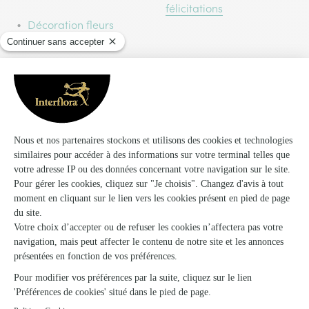
félicitations
Décoration fleurs
mariage
Livraison bouquet de pivoines
Star incontestable du printemps, la pivoine est l’une
des variétés les plus appréciées de la saison. Cette
fleur à la fois généreuse et voluptueuse est un symbole
du romantisme dans le langage des fleurs. Et c’est
probablement ce qui explique que la pivoine est
particulièrement attendue pour fleurir la saison des
mariages. Les pivoines sont notamment utilisées pour
confectionner le bouquet de la mariée. Mais elles sont
aussi très appréciées pour transmettre ses
sentiments
à l’occasion d’une date d’anniversaire
ou
de la
fête des Mères
. Ainsi, la livraison d’un bouquet
de pivoines ou d’une composition florale mettant en