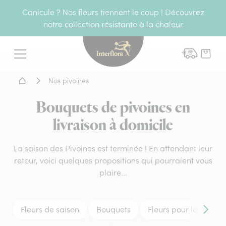
Canicule ? Nos fleurs tiennent le coup ! Découvrez
notre
collection résistante à la chaleur
Interflora - livraison fleurs
Menu
Accueil - Livraison fleurs
Nos pivoines
Bouquets de pivoines en
livraison à domicile
La saison des Pivoines est terminée ! En attendant leur
retour, voici quelques propositions qui pourraient vous
plaire...
Fleurs de saison
Bouquets
Fleurs pour la fête d
Conten