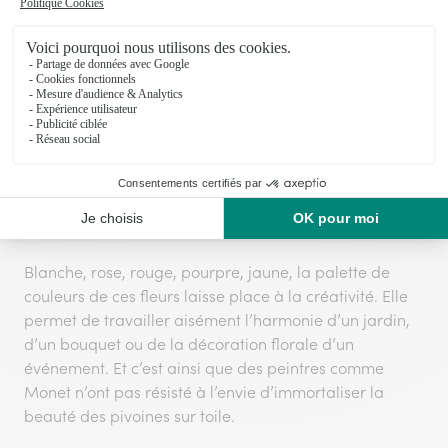
vedette la pivoine est toujours un grand succès !
Le printemps : la saison des pivoines
La floraison des pivoines a lieu entre le mois d’avril et
de juin. Et c’est la période idéale pour confectionner
les bouquets de pivoines. Leurs coloris variés et leur
feuillage imposant font des pivoines des fleurs très
attendues dans les jardins et en boutique chez les
fleuristes.
Blanche, rose, rouge, pourpre, jaune, la palette de
couleurs de ces fleurs laisse place à la créativité. Elle
permet de travailler aisément l’harmonie d’un jardin,
d’un bouquet ou de la décoration florale d’un
événement. Et c’est ainsi que des peintres comme
Monet n’ont pas résisté à l’envie d’immortaliser la
beauté des pivoines sur toile.