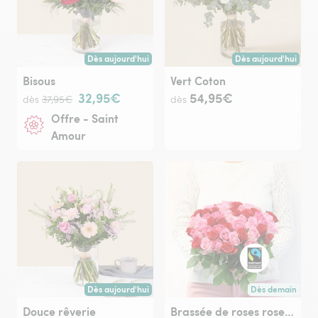
Dès aujourd'hui
Dès aujourd'hui
Livraison dès aujourd'hui (pour toute commande passée avan
Livraison dès aujour
Bisous
Vert Coton
32,95€
54,95€
dès
37,95€
dès
Offre - Saint
Amour
Dès aujourd'hui
Dès demain
Livraison dès aujourd'hui (pour toute commande passée avan
Livraison dès de
Douce rêverie
Brassée de roses roses Max Havelaar