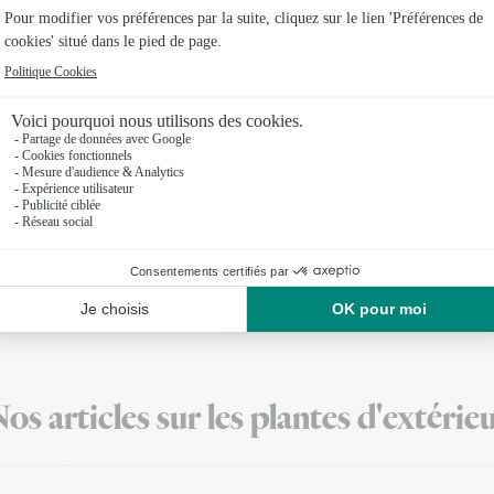
d'offres
engagement, vous bénéficiez
n illimité
toutes vos commandes pendant 12
sur
Corse et les DROM-COM.
os articles sur les plantes d'extérie