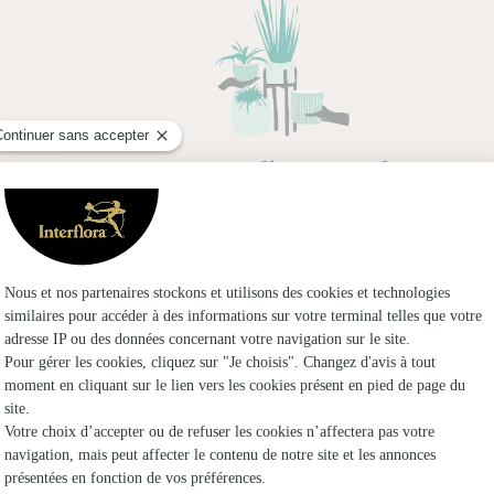
ec
Une collection de
cache-pots
ur,
pour relooker votre intérieur et mettre en
s en
valeur vos nouvelles meilleures amies.