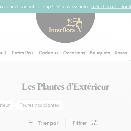
s fleurs tiennent le coup ! Découvrez notre
collection résistan
Interflora - livraiso
uil
Petits Prix
Cadeaux
Occasions
Bouquets
Roses
Les Plantes d'Extérieur
rieur
Toutes nos plantes
Trier par
Filtrer