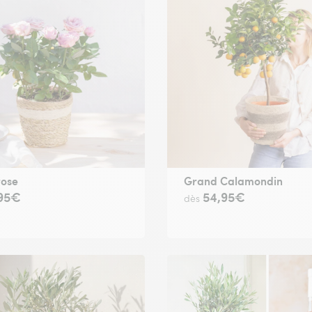
rose
Grand Calamondin
,95€
54,95€
dès