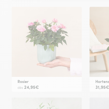
Rosier
Hortens
24,95€
31,95
dès