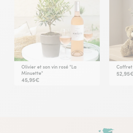
Olivier et son vin rosé "La
Coffret
Minuette"
52,95
45,95€