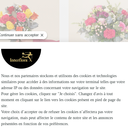
Dès aujourd'hui
Dès 
oute commande passée avant 17h) ou à la date de votre choix.
Livraison dès aujourd'hui (pour toute commande passée
Livr
 de roses multicolores
Rosa Bella et sa bulle d'
,95€
53,95€
dès
Canicule - Fraiche
préservée