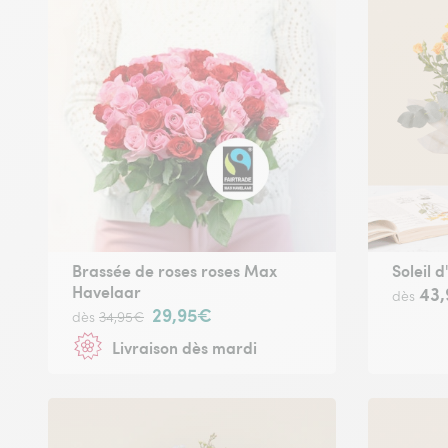
Brassée de roses roses Max
Soleil d
Havelaar
43
dès
29,95€
dès
34,95€
Livraison dès mardi