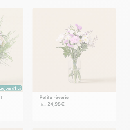
aujourd'hui
 avant 17h) ou à la date de votre choix.
aison dès aujourd'hui (pour toute commande passée avant 17h) ou à la 
rt
Petite rêverie
24,95€
dès