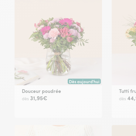
Dès aujourd'hui
Livraison dès aujourd'hui (pour t
Douceur poudrée
Tutti fr
31,95€
44
dès
dès