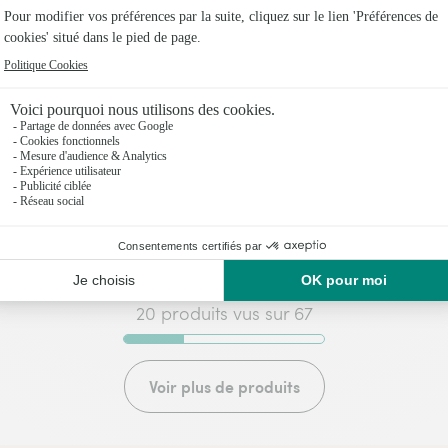
Dès aujourd'hui
Dès 
Livraison dès aujourd'hui (pour toute commande passée
Livr
Soleil
,95€
29,95€
dès
20 produits vus sur 67
Voir plus de produits