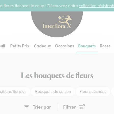
s fleurs tiennent le coup ! Découvrez notre
collection résistan
Interflora - livraiso
uil
Petits Prix
Cadeaux
Occasions
Bouquets
Roses
Les bouquets de fleurs
tions florales
Bouquets de saison
Fleurs séchées
Trier par
Filtrer