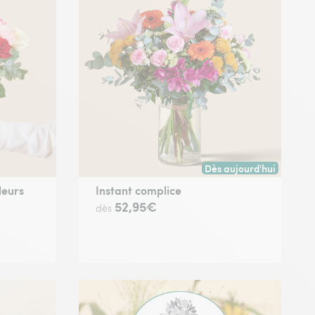
Dès aujourd'hui
 avant 17h) ou à la date de votre choix.
Livraison dès aujourd'hu
leurs
Instant complice
52,95€
dès