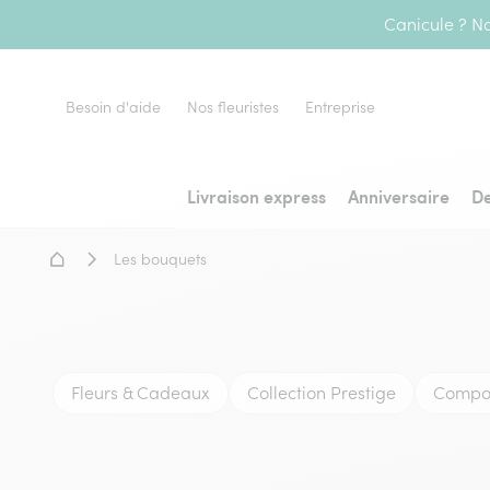
Canicule ? No
Besoin d'aide
Nos fleuristes
Entreprise
Livraison express
Anniversaire
De
Accueil - Livraison fleurs
Les bouquets
Fleurs & Cadeaux
Collection Prestige
Composi