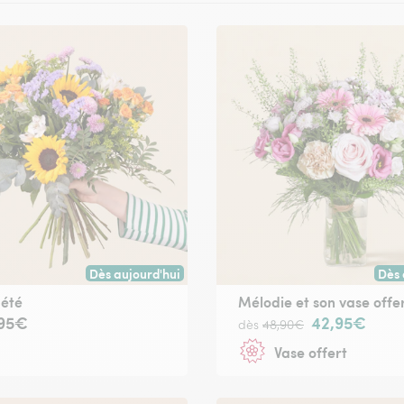
Dès aujourd'hui
Dès 
oute commande passée avant 17h) ou à la date de votre choix.
Livraison dès aujourd'hui (pour toute commande passée
Livr
'été
Mélodie et son vase offe
,95€
42,95€
dès
48,90€
Vase offert