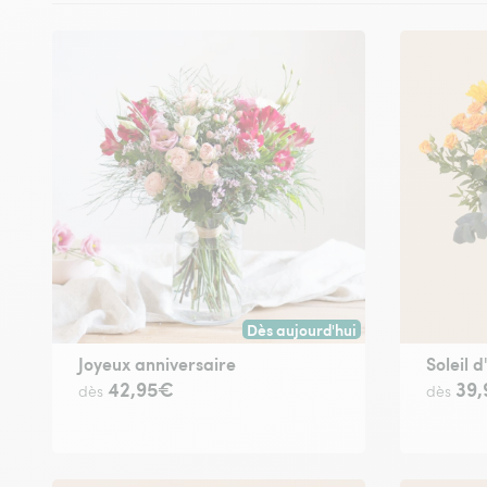
Dès aujourd'hui
Livraison dès aujourd'hui (pour t
Joyeux anniversaire
Soleil d
42,95€
39
dès
dès