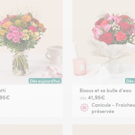
Dès aujourd'hui
Dès 
oute commande passée avant 17h) ou à la date de votre choix.
Livraison dès aujourd'hui (pour toute commande passée
Livr
utti
Bisous et sa bulle d'eau
,95€
41,95€
dès
Canicule - Fraiche
préservée