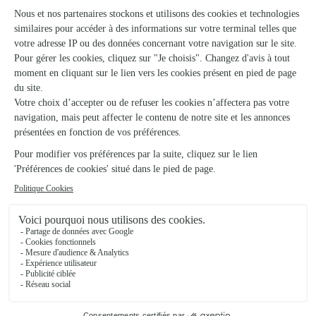
nos côtés pendant des années. Ce qui explique que
nous n’avons pas tous un grand espace disponible
pour l’accueillir. La plupart du temps, il vous faut faire
preuve d’ingéniosité pour réaménager les meubles. Un
vrai jeu de Tetris intérieur qui vous permet de faire une
accueillir votre sapin de Noël
petite place afin d’
dans
votre salon !
Vaut-il mieux avoir un sapin de Noël naturel ou
artificiel ?
Voici une question qui se pose souvent : lequel choisir
Sapin de Noël naturel
sapin de Noël
entre un
et
artificiel
? Il faut savoir que le sapin naturel est plus
respectueux de l'environnement, car il est 100 %
biodégradable… et
il se recycle très bien
! Le sapin
artificiel, quant à lui, est fabriqué à partir de
matériaux qui ont un fort impact environnemental et
Apprenez ici tout ce
qui ne peuvent pas être recyclés.