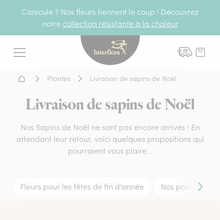
Canicule ? Nos fleurs tiennent le coup ! Découvrez
notre
collection résistante à la chaleur
Interflora - livraison fleurs
Menu
Accueil - Livraison fleurs
Plantes
Livraison de sapins de Noël
Livraison de sapins de Noël
Nos Sapins de Noël ne sont pas encore arrivés ! En
attendant leur retour, voici quelques propositions qui
pourraient vous plaire...
Fleurs pour les fêtes de fin d'année
Nos poinsettias
Conten