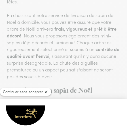
fêtes.
En choisissant notre service de livraison de sapin de
Noël à domicile, vous pouvez être assuré que votre
frais, vigoureux et prêt à être
arbre de Noël arrivera
décoré
. Nous vous proposons également des mini-
sapins déjà décorés et lumineux ! Chaque arbre est
contrôle de
rigoureusement sélectionné et soumis à un
qualité avant l'envoi
, s'assurant qu'il n'y aura aucune
surprise désagréable. La chute des aiguilles
prématurée ou un aspect peu satisfaisant ne seront
pas des soucis à avoir.
Bien choisir son sapin de Noël
Élément clé de la déco des fêtes de fin d’année, le
sapin de Noël
est un arbre qui visite nos maisons
l’espace de quelques semaines. Contrairement à une
plante verte, un sapin de Noël n’est pas voué à rester à