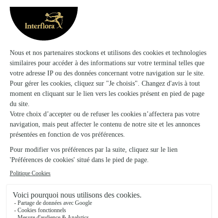
artisans fleuristes Interflora
équipe d’
a
composition florale
soigneusement arrangé chaque
pour ajouter un air de fête à ce jour mémorable.
Laissez-nous vous présenter notre collection de
bouquets de fleurs pour l’anniversaire d’une femme
où chaque éclosion raconte une histoire et chaque
couleur embrasse une émotion !
Quelles variétés privilégier dans un
bouquet de fleurs pour l’anniversaire
d’une femme ?
De la
douceur des roses
aux éclats de couleur des
tulipes, chaque choix floral est un rappel de vos
sentiments envers cette personne qui est chère à votre
cœur.
Un bouquet de douces roses roses pour un