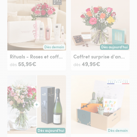
Dès demain
Dès aujourd'hui
Livraison dès demain (pour toute commande passée avan
Livraison dès aujour
Rituals - Roses et coffret beauté
Coffret surprise d'anniversaire
55,95€
49,95€
dès
dès
Dès aujourd'hui
Dès demain
Livraison dès aujourd'hui (pour toute commande passée avan
Livraison dès de