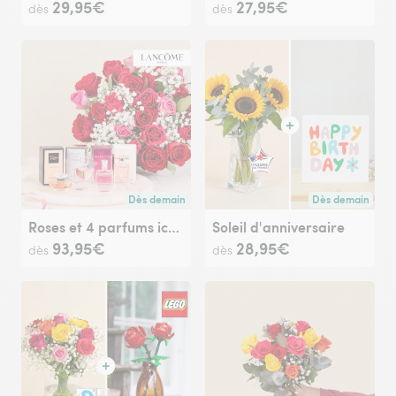
29,95€
27,95€
dès
dès
Dès demain
Dès demain
Livraison dès demain (pour toute commande passée avan
Livraison dès de
Roses et 4 parfums iconiques Lancôme
Soleil d'anniversaire
93,95€
28,95€
dès
dès