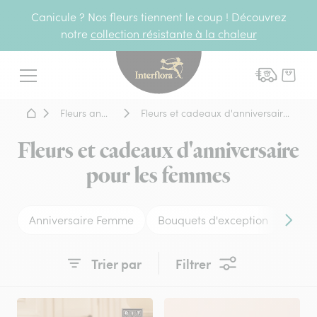
Canicule ? Nos fleurs tiennent le coup ! Découvrez
notre
collection résistante à la chaleur
Interflora - livraison fleurs
Menu
Accueil - Livraison fleurs
Fleurs anniversaire
Fleurs et cadeaux d'anniversaire pour les femmes
Fleurs et cadeaux d'anniversaire
pour les femmes
Anniversaire Femme
Bouquets d'exception
Anni
Conten
Trier par
Filtrer