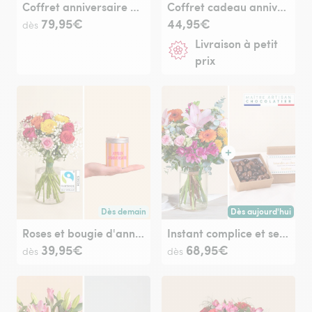
Coffret anniversaire et son champagne
Coffret cadeau anniversaire plante
79,95€
44,95€
dès
Livraison à petit
prix
Dès demain
Dès aujourd'hui
Livraison dès demain (pour toute commande passée avan
Livraison dès aujour
Roses et bougie d'anniversaire
Instant complice et ses amandes au chocolat
39,95€
68,95€
dès
dès