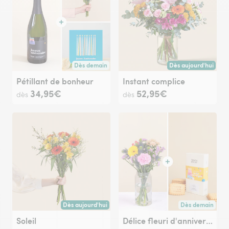
Dès demain
Dès aujourd'hui
Livraison dès demain (pour toute commande passée avan
Livraison dès aujour
Pétillant de bonheur
Instant complice
34,95€
52,95€
dès
dès
Dès aujourd'hui
Dès demain
Livraison dès aujourd'hui (pour toute commande passée avan
Livraison dès de
Soleil
Délice fleuri d'anniversaire