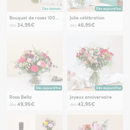
Dès demain
Dès aujourd'hui
Livraison dès demain (pour toute commande passée avan
Livraison dès aujour
Bouquet de roses 100% Fleurs de France
Jolie célébration
34,95€
46,95€
dès
dès
Dès aujourd'hui
Dès aujourd'hui
Livraison dès aujourd'hui (pour toute commande passée avan
Livraison dès aujour
Rosa Bella
Joyeux anniversaire
49,95€
42,95€
dès
dès