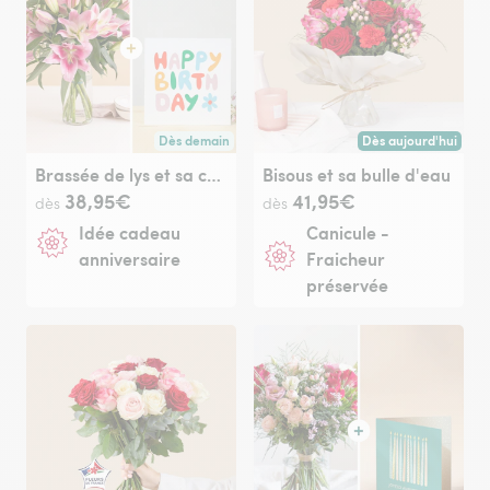
Dès demain
Dès aujourd'hui
Livraison dès demain (pour toute commande passée avan
Livraison dès aujour
Brassée de lys et sa carte message Joyeux anniversaire
Bisous et sa bulle d'eau
38,95€
41,95€
dès
dès
Idée cadeau
Canicule -
anniversaire
Fraicheur
préservée