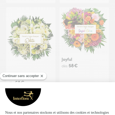
Joyful
58€
dès
White Blooms
58€
dès