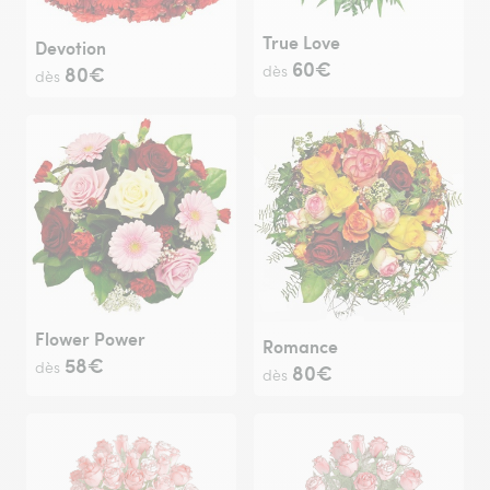
True Love
Devotion
60€
80€
dès
dès
Flower Power
Romance
58€
dès
80€
dès