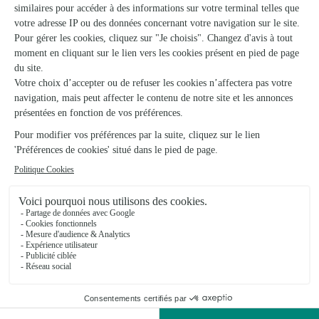
Ornella
Love Heart
58€
119€
dès
dès
Gerberas Florist's Choice Bouquet
Exotica
60€
65€
dès
dès