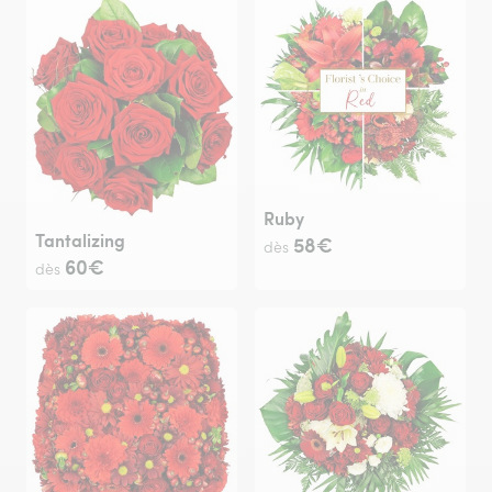
Ruby
Tantalizing
58€
dès
60€
dès