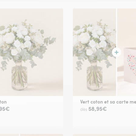
ton
Vert coton et sa carte m
,95€
58,95€
dès