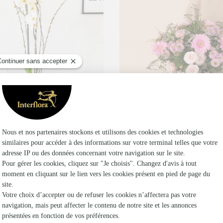
Plaisir fleuri
€
36,95€
dès