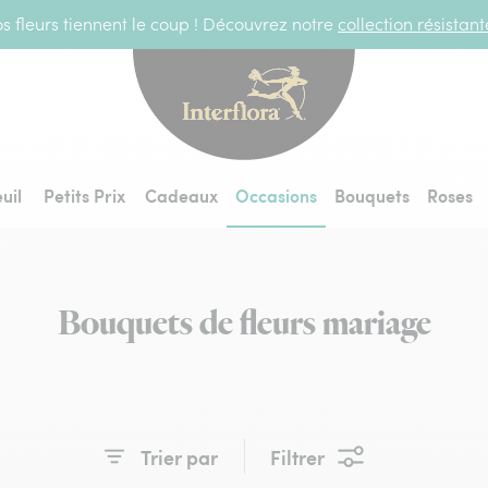
s fleurs tiennent le coup ! Découvrez notre
collection résistan
Interflora - livraiso
uil
Petits Prix
Cadeaux
Occasions
Bouquets
Roses
Bouquets de fleurs mariage
Trier par
Filtrer