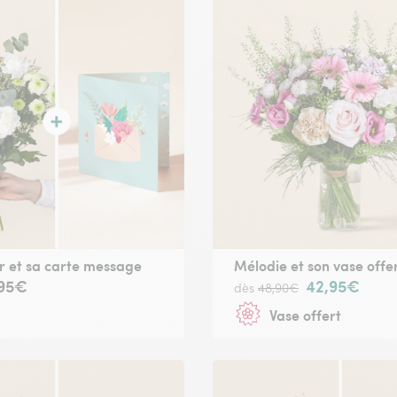
 et sa carte message
Mélodie et son vase offe
,95€
42,95€
dès
48,90€
Vase offert