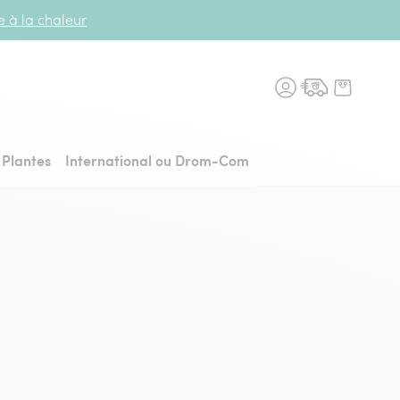
te à la chaleur
n fleurs, retour à l'accueil
Plantes
International ou Drom-Com