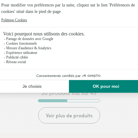
r poudrée et son
Cocon
agne
59,95€
,95€
20 produits vus sur 43
Voir plus de produits