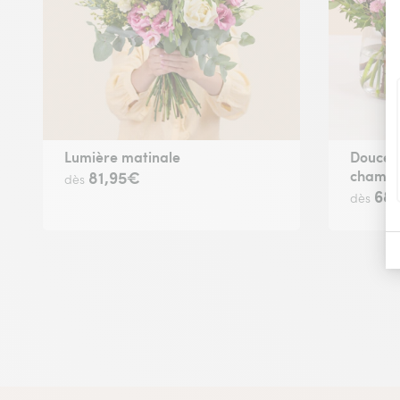
Lumière matinale
Douceu
champ
81,95€
dès
68
dès