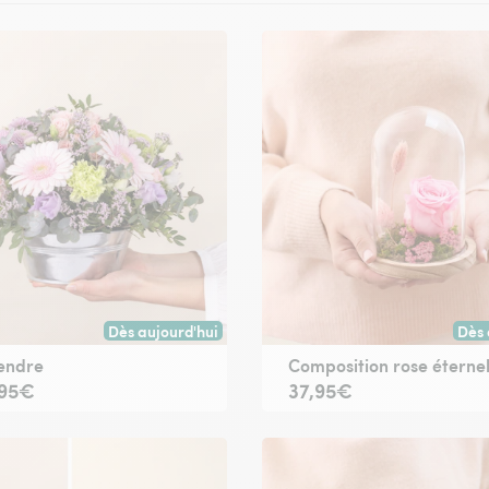
Dès aujourd'hui
Dès 
oute commande passée avant 17h) ou à la date de votre choix.
Livraison dès aujourd'hui (pour toute commande passée
Livr
endre
Composition rose éternel
,95€
37,95€