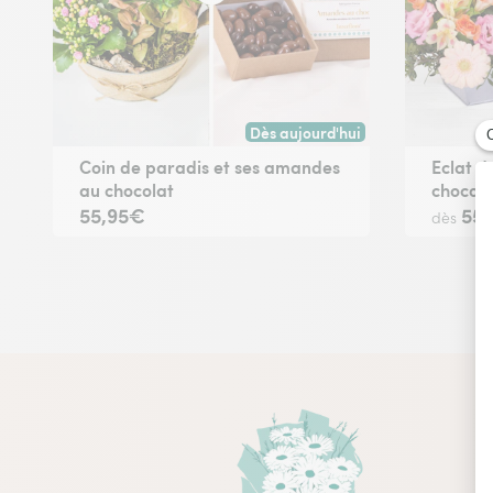
Dès aujourd'hui
Livraison dès aujourd'hui (pour t
Coin de paradis et ses amandes
Eclat d
au chocolat
chocola
55,95€
55
dès