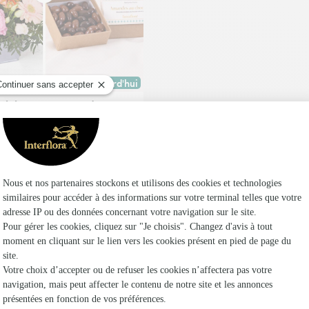
Dès aujourd'hui
oute commande passée avant 17h) ou à la date de votre choix.
Livraison dès aujourd'hui (pour toute commande passée
e joie et ses amandes au
t
,95€
14 produits vus sur 14