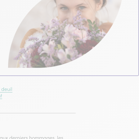
 deuil
t
 aux derniers hommages, les