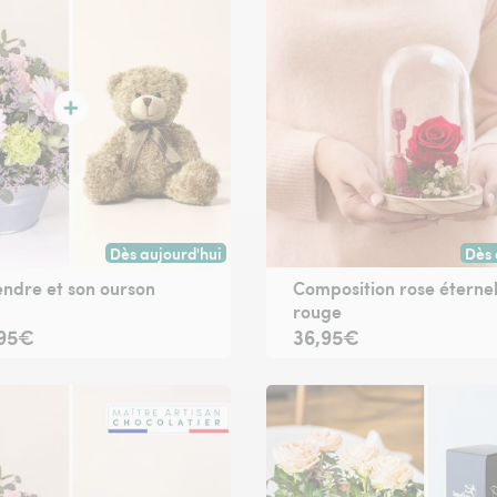
Dès aujourd'hui
Dès 
oute commande passée avant 17h) ou à la date de votre choix.
Livraison dès aujourd'hui (pour toute commande passée
Livr
endre et son ourson
Composition rose éternel
rouge
,95€
36,95€