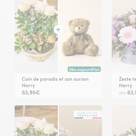
Dès aujourd'hui
Livraison dès aujourd'hui (pour t
Coin de paradis et son ourson
Zeste t
Harry
Harry
53,95€
63
dès