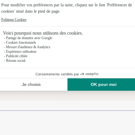
Création par un artisan
fleuriste.
à
t
Un service de qualité, un réseau d'artisans
fleuristes d'exception garantissant une livraison de
proximité.