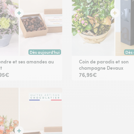
Dès aujourd'hui
Dès 
oute commande passée avant 17h) ou à la date de votre choix.
Livraison dès aujourd'hui (pour toute commande passée
Livr
endre et ses amandes au
Coin de paradis et son
t
champagne Devaux
,95€
76,95€