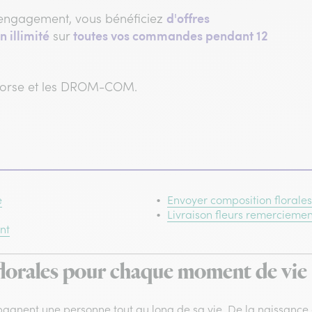
d'offres
engagement, vous bénéficiez
n illimité
toutes vos commandes pendant 12
sur
 Corse et les DROM-COM.
e
Envoyer composition florales
Livraison fleurs remerciemen
nt
lorales pour chaque moment de vie
gnent une personne tout au long de sa vie. De la naissance