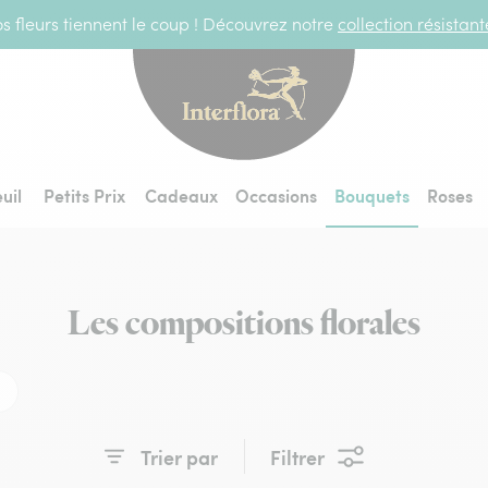
s fleurs tiennent le coup ! Découvrez notre
collection résistan
Interflora - livraiso
uil
Petits Prix
Cadeaux
Occasions
Bouquets
Roses
Les compositions florales
Trier par
Filtrer