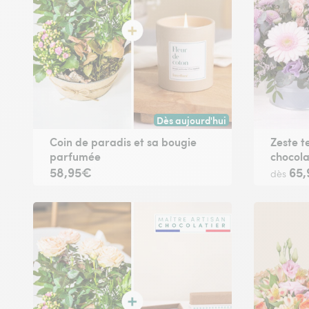
Dès aujourd'hui
Livraison dès aujourd'hui (pour t
Coin de paradis et sa bougie
Zeste t
parfumée
chocola
58,95€
65
dès