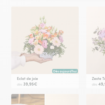
Dès aujourd'hui
Livraison dès aujourd'hui (pour t
Eclat de joie
Zeste T
39,95€
49
dès
dès