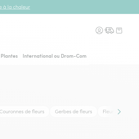
te à la chaleur
n fleurs, retour à l'accueil
Plantes
International ou Drom-Com
Couronnes de fleurs
Gerbes de fleurs
Fleurs du souven
Contenu su