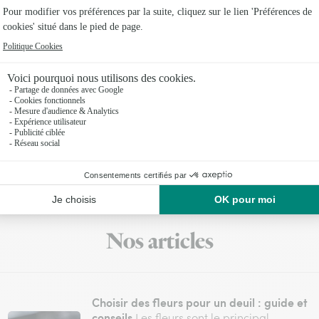
d'offres
engagement, vous bénéficiez
n illimité
toutes vos commandes pendant 12
sur
 Corse et les DROM-COM.
Nos articles
Choisir des fleurs pour un deuil : guide et
conseils
Les fleurs sont le principal