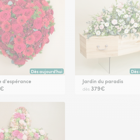
Dès aujourd'hui
Dès 
oute commande passée avant 17h) ou à la date de votre choix.
Livraison dès aujourd'hui (pour toute commande passée
Livr
 d'espérance
Jardin du paradis
9€
379€
dès