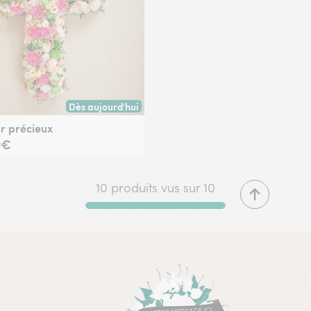
Dès aujourd'hui
oute commande passée avant 17h) ou à la date de votre choix.
Livraison dès aujourd'hui (pour toute commande passée
r précieux
9€
10 produits vus sur 10