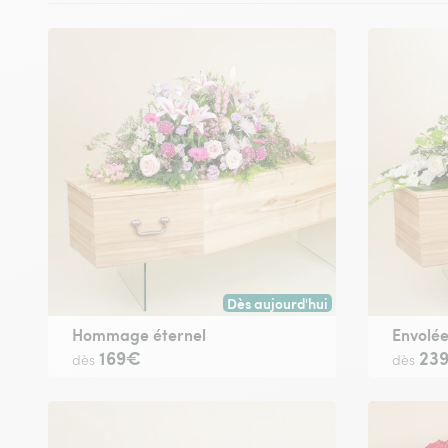
Dès aujourd'hui
Livraison dès aujourd'hui (pour t
Hommage éternel
Envolée
169€
23
dès
dès