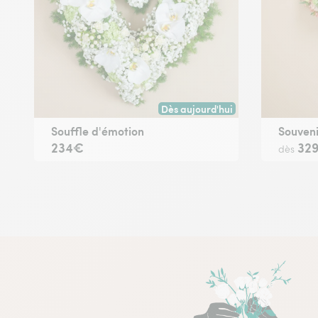
Dès aujourd'hui
Livraison dès aujourd'hui (pour t
Souffle d'émotion
Souveni
234€
32
dès