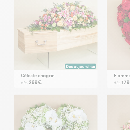
Dès aujourd'hui
Livraison dès aujourd'hui (pour t
Céleste chagrin
Flamme
299€
17
dès
dès