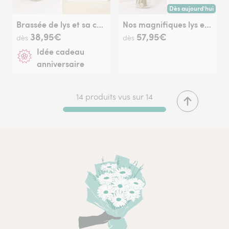
Dès aujourd'hui
Livraison dès aujour
Brassée de lys et sa carte message Joyeux anniversaire
Nos magnifiques lys et leurs amandes au chocolat
38,95€
57,95€
dès
dès
Idée cadeau
anniversaire
14 produits vus sur 14