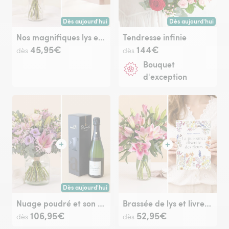
Dès aujourd'hui
Dès aujourd'hui
Livraison dès aujourd'hui (pour toute commande passée avan
Livraison dès aujour
Nos magnifiques lys et sa carte message à personnaliser
Tendresse infinie
45,95€
144€
dès
dès
Bouquet
d'exception
Dès aujourd'hui
Livraison dès aujourd'hui (pour toute commande passée avan
Nuage poudré et son champagne
Brassée de lys et livre "La puissance discrète des fleurs"
106,95€
52,95€
dès
dès