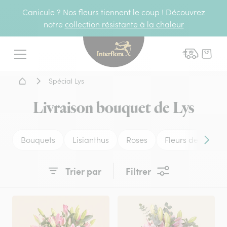
Canicule ? Nos fleurs tiennent le coup ! Découvrez
notre
collection résistante à la chaleur
Interflora - livraison fleurs
Menu
Accueil - Livraison fleurs
Spécial Lys
Livraison bouquet de Lys
Bouquets
Lisianthus
Roses
Fleurs de saison
Conten
Trier par
Filtrer