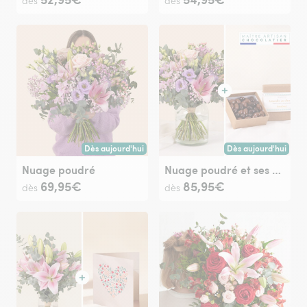
dès
dès
Dès aujourd'hui
Dès aujourd'hui
Livraison dès aujourd'hui (pour toute commande passée avan
Livraison dès aujour
Nuage poudré
Nuage poudré et ses amandes au chocolat
69,95€
85,95€
dès
dès