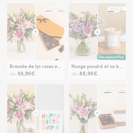
Dès aujourd'hui
Livraison dès aujour
Brassée de lys roses et ses chocolats
Nuage poudré et sa bougie parfumée
55,95€
88,95€
dès
dès