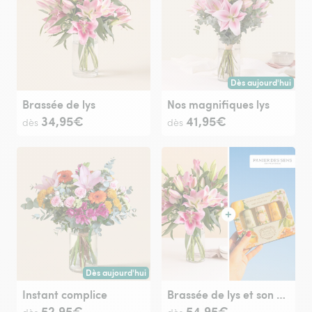
Dès aujourd'hui
Livraison dès aujour
Brassée de lys
Nos magnifiques lys
34,95€
41,95€
dès
dès
Dès aujourd'hui
Livraison dès aujourd'hui (pour toute commande passée avan
Instant complice
Brassée de lys et son coffret crèmes mains - Panier des sens
52,95€
54,95€