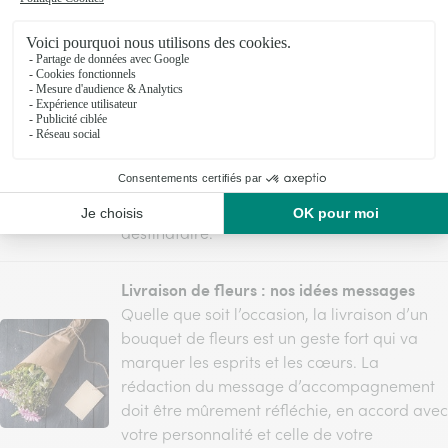
Comment envoyer un bouquet de fleurs
anonymement ?
Si offrir un beau bouquet de
fleurs est souvent le cadeau idéal, offrir des
fleurs anonymement est vraiment un cadeau
original ! Surprenant et inattendu, l’envoi de
fleurs par un ou une inconnue produit
toujours son effet auprès du ou de la
destinataire.
Livraison de fleurs : nos idées messages
Quelle que soit l’occasion, la livraison d’un
bouquet de fleurs est un geste fort qui va
marquer les esprits et les cœurs. La
rédaction du message d’accompagnement
doit être mûrement réfléchie, en accord avec
votre personnalité et celle de votre