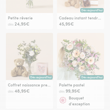
Dès aujourd'hui
Livraison dès aujour
Petite rêverie
Cadeau instant tendresse
24,95€
45,95€
dès
Dès aujourd'hui
Dès aujourd'hui
Livraison dès aujourd'hui (pour toute commande passée avan
Livraison dès aujour
Coffret naissance premier câlin
Palette pastel
48,95€
99,95€
dès
dès
Bouquet
d'exception