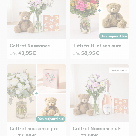
Dès aujourd'hui
Livraison dès aujour
Coffret Naissance
Tutti frutti et son ourson Harry
43,95€
58,95€
dès
dès
Dès aujourd'hui
Livraison dès aujourd'hui (pour toute commande passée avan
Coffret naissance premium
Coffret Naissance x French Bloom
73,95€
71,95€