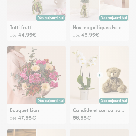
Dès aujourd'hui
Dès aujourd'hui
Livraison dès aujourd'hui (pour toute commande passée avan
Livraison dès aujour
Tutti frutti
Nos magnifiques lys et sa carte message à personnaliser
44,95€
45,95€
dès
dès
Dès aujourd'hui
Dès aujourd'hui
Livraison dès aujourd'hui (pour toute commande passée avan
Livraison dès aujour
Bouquet Lion
Candide et son ourson Harry
47,95€
56,95€
dès