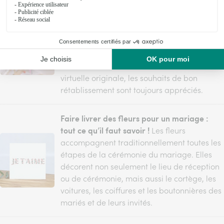
Idées de messages pour un prompt
rétablissement
Quoi de mieux qu’une petite
attention, une jolie carte, un poème pour
remonter le moral d’un proche en
convalescence ? Accompagnant une
livraison de fleurs ou adressés via une carte
virtuelle originale, les souhaits de bon
rétablissement sont toujours appréciés.
Faire livrer des fleurs pour un mariage :
tout ce qu’il faut savoir !
Les fleurs
accompagnent traditionnellement toutes les
étapes de la cérémonie du mariage. Elles
décorent non seulement le lieu de réception
ou de cérémonie, mais aussi le cortège, les
voitures, les coiffures et les boutonnières des
mariés et de leurs invités.