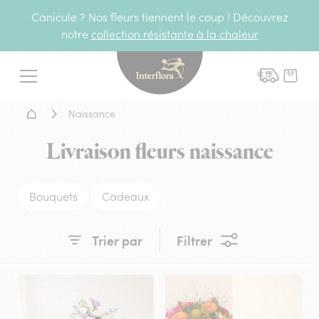
Canicule ? Nos fleurs tiennent le coup ! Découvrez
notre
collection résistante à la chaleur
Interflora - livraison fleurs
Menu
Accueil - Livraison fleurs
Naissance
Livraison fleurs naissance
Bouquets
Cadeaux
Trier par
Filtrer