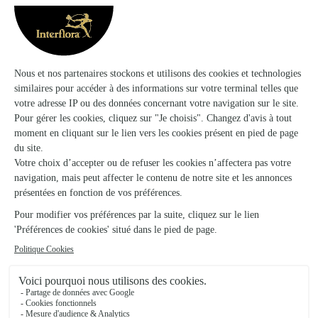
Faire livrer des fleurs pour une naissance
Un bouquet de fleurs s’offre
traditionnellement pour célébrer une
naissance. Associé à la vie, il souhaite la
bienvenue au nouveau-né, accompagne la
maman vers un prompt rétablissement et
promet de grands moments d’émotion aux
nouveaux parents. Mais quelle composition
choisir ?
Quelles fleurs offrir en fonction du mois de
naissance ?
Une naissance est toujours un
événement exceptionnel à célébrer comme il
se doit. Premier jour de la vie d'un enfant et
plus beau jour de la vie de ses jeunes
parents, cet événement mérite le cadeau
idéal.