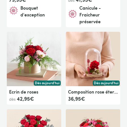
dès
Bouquet
Canicule -
d'exception
Fraicheur
préservée
Dès aujourd'hui
Dès aujourd'hui
Livraison dès aujourd'hui (pour toute commande passée avan
Livraison dès aujour
Ecrin de roses
Composition rose éternelle rouge
42,95€
36,95€
dès