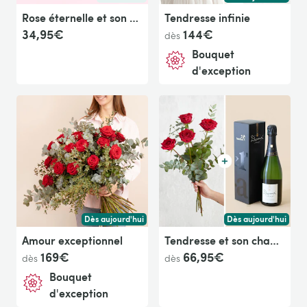
Livraison dès demain (pour toute commande passée avan
Livraison dès aujour
Rose éternelle et son soliflore
Tendresse infinie
34,95€
144€
dès
Bouquet
d'exception
Dès aujourd'hui
Dès aujourd'hui
Livraison dès aujourd'hui (pour toute commande passée avan
Livraison dès aujour
Amour exceptionnel
Tendresse et son champagne Devaux
169€
66,95€
dès
dès
Bouquet
d'exception