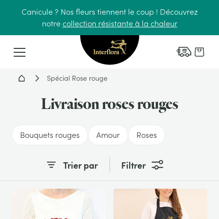
Canicule ? Nos fleurs tiennent le coup ! Découvrez
notre
collection résistante à la chaleur
Interflora - livraison fleurs
Menu
Accueil - Livraison fleurs
Spécial Rose rouge
Livraison roses rouges
Bouquets rouges
Amour
Roses
Trier par
Filtrer