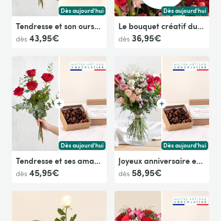
Dès aujourd'hui
Dès aujourd'hui
Livraison dès aujourd'hui (pour toute commande passée avan
Livraison dès aujour
Tendresse et son ourson
Le bouquet créatif du fleuriste rouge
43,95€
36,95€
dès
dès
Dès aujourd'hui
Dès aujourd'hui
Livraison dès aujourd'hui (pour toute commande passée avan
Livraison dès aujour
Tendresse et ses amandes au chocolat
Joyeux anniversaire et ses amandes au chocolat
45,95€
58,95€
dès
dès