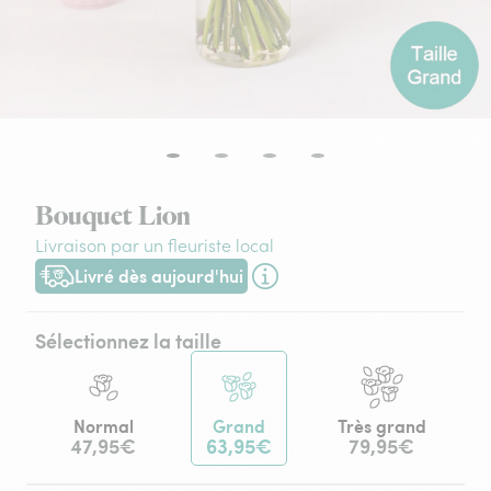
Bouquet Lion
Livraison par un fleuriste local
Livré dès aujourd'hui
Livraison dès aujourd'hui (pour toute commande passée avant
Sélectionnez la taille
Normal
Grand
Très grand
47,95€
63,95€
79,95€