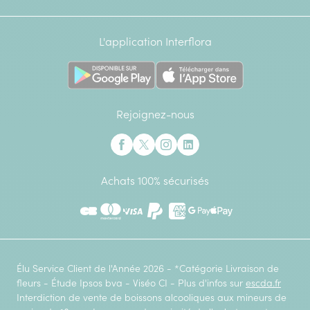
L'application Interflora
Rejoignez-nous
Interflora sur Facebook
Interflora sur X anciennement Twitter
Interflora sur Instagram
Interflora sur Linkedin
Achats 100% sécurisés
CB
Mastercard
Visa
Paypal
American Express
Google Pay
Apple Pay
Élu Service Client de l'Année 2026 - *Catégorie Livraison de
fleurs - Étude Ipsos bva - Viséo CI - Plus d'infos sur
escda.fr
Interdiction de vente de boissons alcooliques aux mineurs de