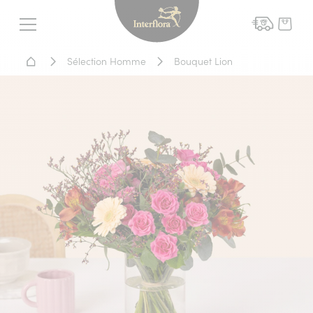
Interflora - livraison fleurs
Menu
Accueil - Livraison fleurs
Sélection Homme
Bouquet Lion