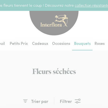
s fleurs tiennent le coup ! Découvrez notre
collection résistan
Interflora - livraiso
uil
Petits Prix
Cadeaux
Occasions
Bouquets
Roses
Fleurs séchées
Trier par
Filtrer