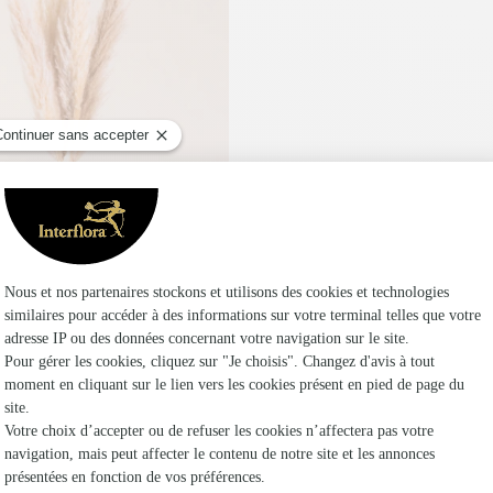
ght Pampa
,95€
14 produits vus sur 14