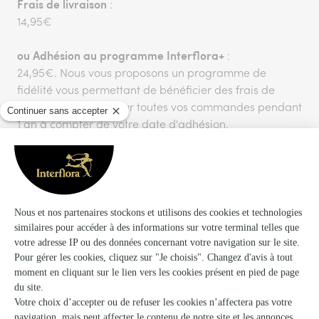
Frais de livraison
:
14,95€
ou
Adhésion au programme Interflora+
:
24,95€. Nous vous proposons un programme de
fidélité vous permettant de bénéficier des frais de
livraison GRATUITS sur toutes vos commandes pendant
1 an à compter de votre date d'adhésion.
Livraison le lendemain de la commande (J+1) pour
toute commande passée avant 17h30.
Vous aimerez aussi
Encore plus d'idées pour faire plaisir