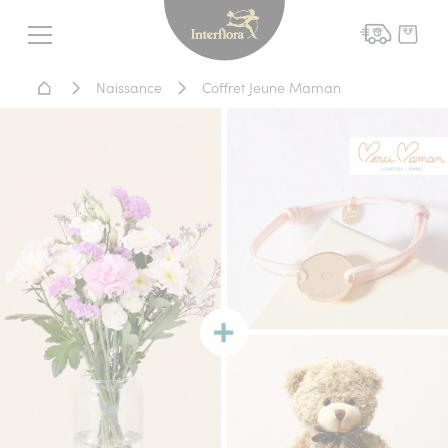
Interflora - livraison fleurs
Menu
Accueil - Livraison fleurs
Naissance
Coffret Jeune Maman