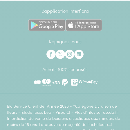
L'application Interflora
Rejoignez-nous
Interflora sur Facebook
Interflora sur X anciennement Twitter
Interflora sur Instagram
Interflora sur Linkedin
Achats 100% sécurisés
CB
Mastercard
Visa
Paypal
American Express
Google Pay
Apple Pay
Élu Service Client de l'Année 2026 - *Catégorie Livraison de
fleurs - Étude Ipsos bva - Viséo CI - Plus d'infos sur
escda.fr
Interdiction de vente de boissons alcooliques aux mineurs de
moins de 18 ans. La preuve de majorité de l'acheteur est