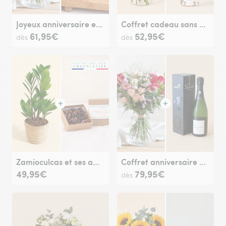
Joyeux anniversaire et sa bougie parfumée
Coffret cadeau sans modération (0% alcool)
61,95€
52,95€
dès
dès
Zamioculcas et ses amandes au chocolat
Coffret anniversaire et son champagne
49,95€
79,95€
dès