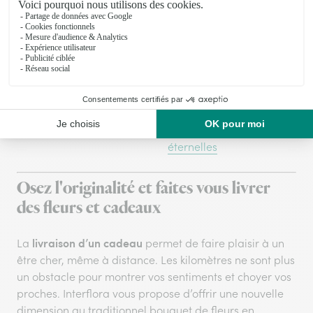
bougie
Livraison de fleurs le
Livraison fleurs DROM-
jour même
COM
Nos bouquets les plus
Bouquets pour homme
prisés
Collection prestique
Livraison de fleurs
Interflora
exotiques
Bouquets de roses
Livraison roses
éternelles
Osez l'originalité et faites vous livrer
des fleurs et cadeaux
livraison d’un cadeau
La
permet de faire plaisir à un
être cher, même à distance. Les kilomètres ne sont plus
un obstacle pour montrer vos sentiments et choyer vos
proches. Interflora vous propose d’offrir une nouvelle
dimension au traditionnel bouquet de fleurs en