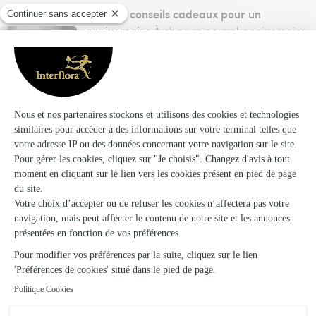
Idées et conseils cadeaux pour un
anniversaire
À chaque nouvel anniversaire,
le choix du cadeau peut se transformer en
véritable casse-tête ! Voici quelques
précieux conseils pour vous permettre de
vous renouveler afin de créer l’effet de
surprise tant espéré.
Idées de poèmes à imprimer pour la Fête
des Mères
sur des cartes aux couleurs
douces pour lui faire plaisir ce week-end.
Livraison Cadeaux
Livraison de fleurs
d'affaires
cadeaux demain
Bouquet de fleurs et
Livraison coffret cadeau