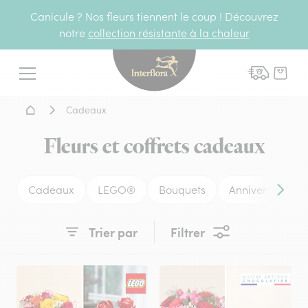
Canicule ? Nos fleurs tiennent le coup ! Découvrez
notre
collection résistante à la chaleur
Interflora - livraison fleurs
Menu
Accueil - Livraison fleurs
Cadeaux
Fleurs et coffrets cadeaux
Cadeaux
LEGO®
Bouquets
Anniversaire
Conten
Trier par
Filtrer