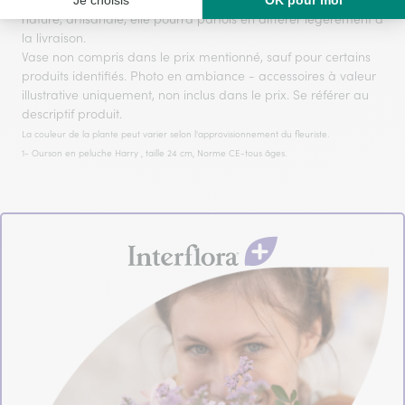
la base d’un assortiment de fleurs fraîches qui est, par sa
nature, artisanale, elle pourra parfois en différer légèrement à
la livraison.
Vase non compris dans le prix mentionné, sauf pour certains
produits identifiés. Photo en ambiance - accessoires à valeur
illustrative uniquement, non inclus dans le prix. Se référer au
descriptif produit.
La couleur de la plante peut varier selon l'approvisionnement du fleuriste.
1- Ourson en peluche Harry , taille 24 cm, Norme CE-tous âges.