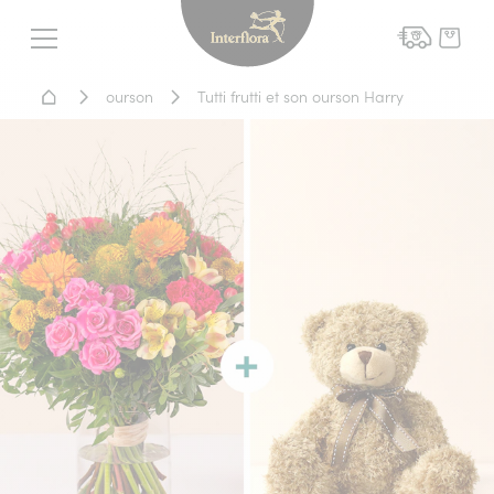
Interflora - livraison fleurs
Menu
Accueil - Livraison fleurs
ourson
Tutti frutti et son ourson Harry