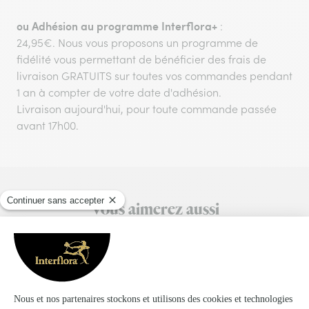
ou
Adhésion au programme Interflora+
:
24,95€. Nous vous proposons un programme de
fidélité vous permettant de bénéficier des frais de
livraison GRATUITS sur toutes vos commandes pendant
1 an à compter de votre date d'adhésion.
Livraison aujourd'hui, pour toute commande passée
avant 17h00.
Vous aimerez aussi
Encore plus d'idées pour faire plaisir