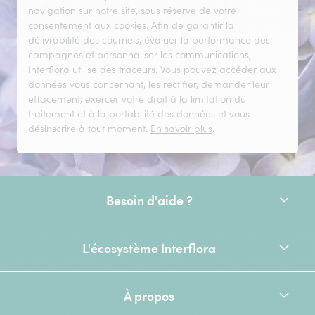
navigation sur notre site, sous réserve de votre
consentement aux cookies. Afin de garantir la
délivrabilité des courriels, évaluer la performance des
campagnes et personnaliser les communications,
Interflora utilise des traceurs. Vous pouvez accéder aux
données vous concernant, les rectifier, demander leur
effacement, exercer votre droit à la limitation du
traitement et à la portabilité des données et vous
désinscrire à tout moment.
En savoir plus
.
Besoin d'aide ?
L'écosystème Interflora
À propos