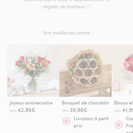
régaler de bonheur ! ”
Nos meilleures ventes
Co
Joyeux anniversaire
Bouquet de chocolats
42,95€
39,95€
41,
dès
dès
dès
Livraison à petit
Can
prix
Fra
pr