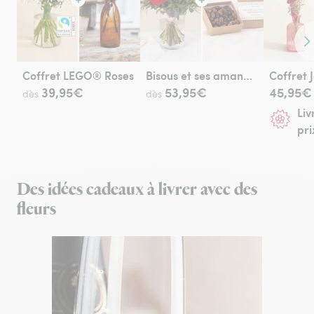
Co
Coffret LEGO® Roses
Bisous et ses amandes au chocolat
39,95€
53,95€
45,95€
dès
dès
Liv
pri
Des idées cadeaux à livrer avec des
fleurs