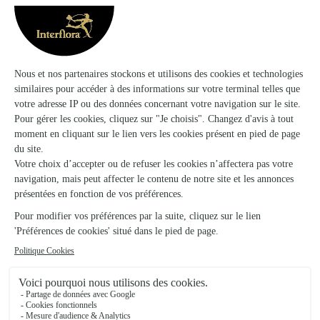
langage des fleurs
jonquilles
Les
, ces fleurs au jaune lumineux qui
fleurissent dès les premiers jours du printemps, portent
en elles une symbolique profonde. Leur floraison
précoce est comme une bouffée d’air frais après les
jonquilles
mois froids. Et c’est ainsi que les
nous
rappelant que même dans les moments plus sombres,
la lumière finit par refaire surface.
Ces fleurs sont donc idéales pour transmettre des
sentiments positifs à une personne en convalescence.
jonquilles
Le jaune vibrant des
évoque la joie, le
bonheur et l’optimisme. En cela, elles sont également
parfaites pour célébrer une naissance ou une fête
d’anniversaire printanière, une promotion ou
l’obtention d’un diplôme.
bouquets de jonquilles
Les
sont également appréciés