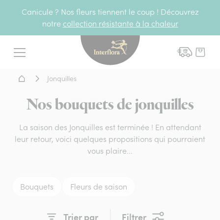
Canicule ? Nos fleurs tiennent le coup ! Découvrez
notre
collection résistante à la chaleur
Interflora - livraison fleurs
Menu
Accueil - Livraison fleurs
Jonquilles
Nos bouquets de jonquilles
La saison des Jonquilles est terminée ! En attendant
leur retour, voici quelques propositions qui pourraient
vous plaire...
Bouquets
Fleurs de saison
Trier par
Filtrer