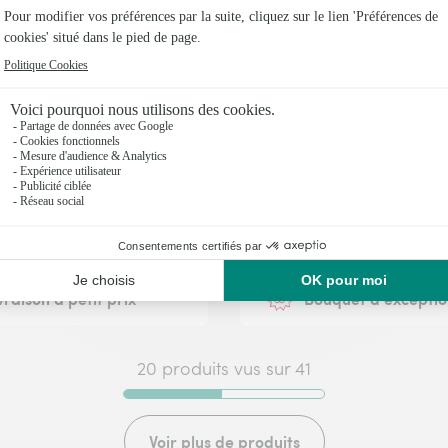
oute commande passée avant 17h) ou à la date de votre choix.
cat - Fleurs séchées,
Brassée de 101 roses rou
& carte
Max Havelaar
€
79,95€
vraison à petit prix
Bouquet d'exceptio
20 produits vus sur 41
Voir plus de produits