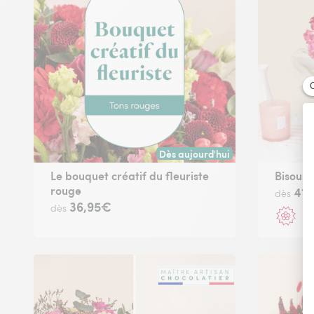
Dès aujourd'hui
Livraison dès aujourd'hui (pour t
Le bouquet créatif du fleuriste
Bisous 
rouge
41,
dès
36,95€
Ca
dès
p