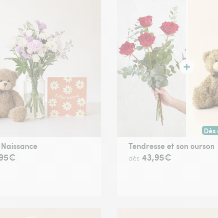
Dès 
Livr
 Naissance
Tendresse et son ourson
,95€
43,95€
dès