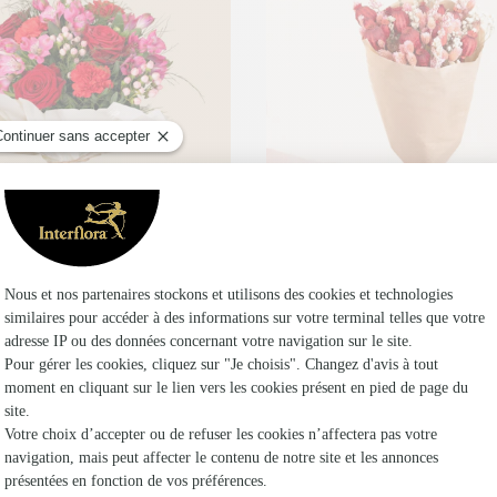
Dès aujourd'hui
oute commande passée avant 17h) ou à la date de votre choix.
Livraison dès aujourd'hui (pour toute commande passée
et sa bulle d'eau
Brin de Flânerie
95€
44,95€
nicule - Fraicheur
Fleurs séchées
réservée