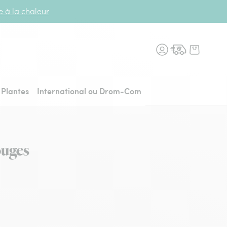
te à la chaleur
n fleurs, retour à l'accueil
Plantes
International ou Drom-Com
ouges