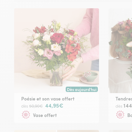
Dès aujourd'hui
Livraison dès aujourd'hui (pour t
Poésie et son vase offert
Tendres
44,95€
14
dès
50,90€
dès
Vase offert
Bo