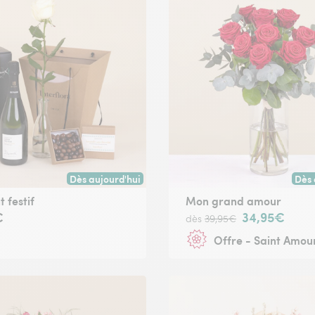
Dès aujourd'hui
Dès 
oute commande passée avant 17h) ou à la date de votre choix.
Livraison dès aujourd'hui (pour toute commande passée
Livr
t festif
Mon grand amour
€
34,95€
dès
39,95€
Offre - Saint Amou