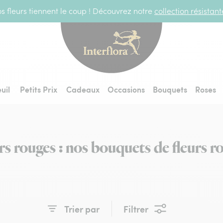
s fleurs tiennent le coup ! Découvrez notre
collection résistan
Interflora - livraiso
uil
Petits Prix
Cadeaux
Occasions
Bouquets
Roses
rs rouges : nos bouquets de fleurs r
Trier par
Filtrer