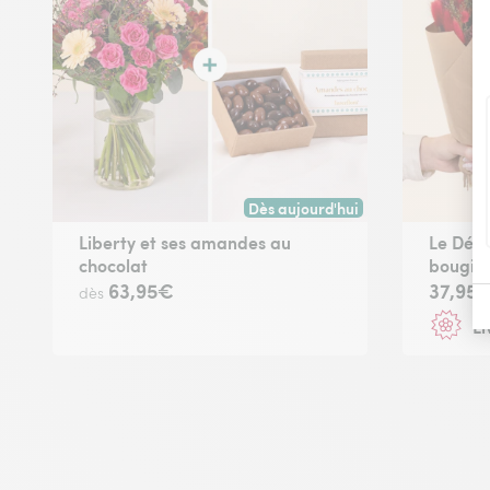
Dès aujourd'hui
Livraison dès aujourd'hui (pour t
Liberty et ses amandes au
Le Déli
chocolat
bougie 
63,95€
37,95
dès
Li