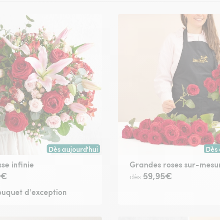
Dès aujourd'hui
Dès 
oute commande passée avant 17h) ou à la date de votre choix.
Livraison dès aujourd'hui (pour toute commande passée
Livr
se infinie
Grandes roses sur-mesu
4€
59,95€
dès
uquet d'exception