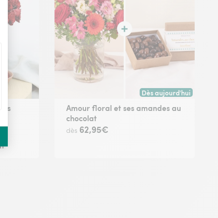
Dès aujourd'hui
Livraison dès aujourd'hu
ges
Amour floral et ses amandes au
chocolat
62,95€
dès
n