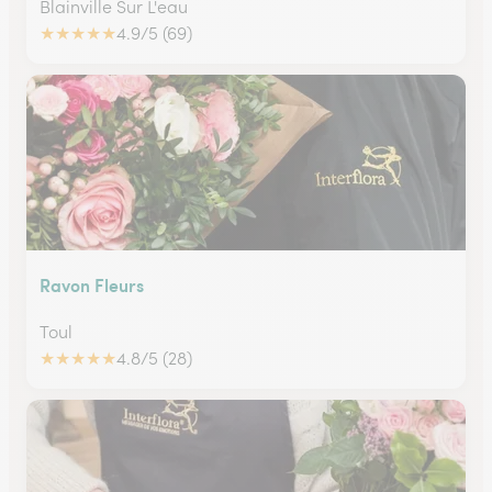
Blainville Sur L'eau
★
★
★
★
★
4.9/5 (69)
Ravon Fleurs
Toul
★
★
★
★
★
4.8/5 (28)