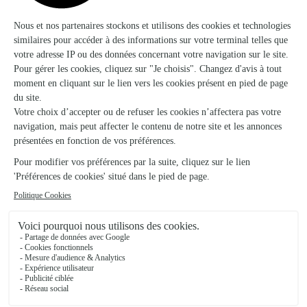
★
★
★
★
★
4.7/5 (130)
Les Quatre Saisons
Toul
★
★
★
★
★
4.7/5 (219)