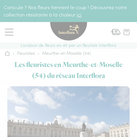
Aller au contenu
Canicule ? Nos fleurs tiennent le coup ! Découvrez notre
collection résistante à la chaleur
ici
Livraison de fleurs en 4h par un fleuriste Interflora
›
Fleuristes
›
Meurthe-et-Moselle (54)
Accueil
Les fleuristes en Meurthe-et-Moselle
(54) du réseau Interflora