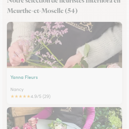
Notre sélection de fleuristes Interflora en
Meurthe-et-Moselle (54)
Yanna Fleurs
Nancy
★
★
★
★
★
4.9/5 (29)