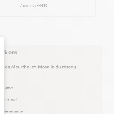
44€95
À partir de
environs
stes en Meurthe-et-Moselle du réseau
 à Nancy
à Villerupt
 à Herserange