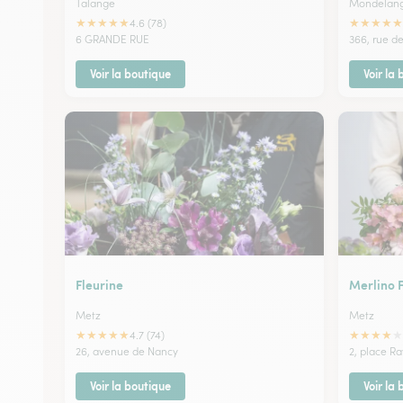
Talange
Mondelan
★
★
★
★
★
★
★
★
★
★
4.6 (78)
6 GRANDE RUE
366, rue d
Voir la boutique
Voir la
Fleurine
Merlino F
Metz
Metz
★
★
★
★
★
★
★
★
★
★
4.7 (74)
26, avenue de Nancy
2, place 
Voir la boutique
Voir la