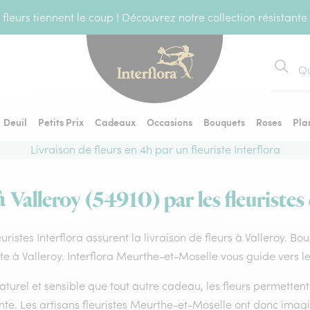
fleurs tiennent le coup ! Découvrez notre collection résistante
Recher
Deuil
Petits Prix
Cadeaux
Occasions
Bouquets
Roses
Pla
Livraison de fleurs en 4h par un fleuriste Interflora
à Valleroy (54910) par les fleuristes
euristes Interflora assurent la livraison de fleurs à Valleroy. Bo
ste à Valleroy. Interflora Meurthe-et-Moselle vous guide vers l
aturel et sensible que tout autre cadeau, les fleurs permette
te. Les artisans fleuristes Meurthe-et-Moselle ont donc imagin