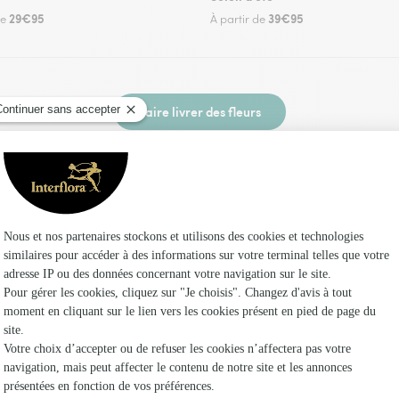
29€95
39€95
de
À partir de
Faire livrer des fleurs
 un fleuriste Interflora à Valleroy et dans ses 
Les fleuri
Interflora
Fleuristes
Fleuristes 
Fleuristes