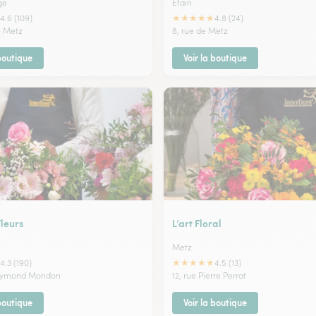
ge
Etain
★
★
★
★
★
4.6 (109)
4.8 (24)
e Metz
8, rue de Metz
 boutique
Voir la boutique
leurs
L’art Floral
Metz
★
★
★
★
★
4.3 (190)
4.5 (13)
Raymond Mondon
12, rue Pierre Perrat
 boutique
Voir la boutique