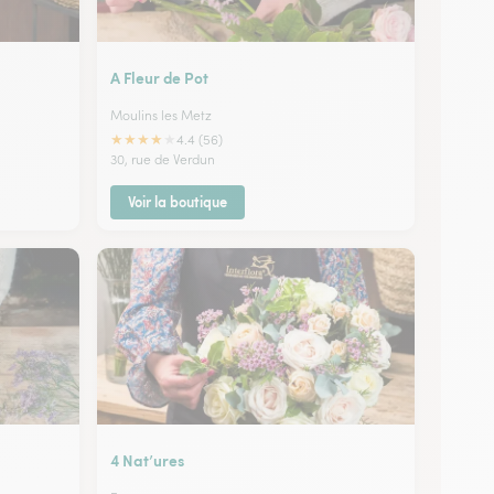
A Fleur de Pot
Moulins les Metz
★
★
★
★
★
4.4 (56)
30, rue de Verdun
Voir la boutique
4 Nat’ures