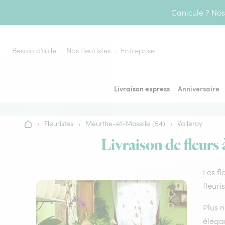
Aller au contenu
Canicule ? Nos 
Besoin d’aide
Nos fleuristes
Entreprise
Livraison express
Anniversaire
›
Fleuristes
›
Meurthe-et-Moselle (54)
›
Valleroy
Accueil
Livraison de fleurs 
Les fl
fleuri
Plus n
élégan