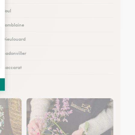
à Toul
 à Tomblaine
 à Dieulouard
à Badonviller
 à Baccarat
 à Piennes
 à Longwy