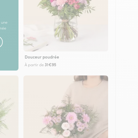
 une
rnée
Douceur poudrée
31€95
À partir de