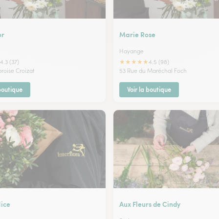
or
Marie Rose
Hayange
★
★
★
★
★
4.3 (37)
4.5 (98)
broise Croizat
53 Rue du Maréchal Foch
 boutique
Voir la boutique
Nice
Aux Fleurs de Cindy