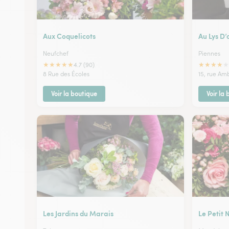
Aux Coquelicots
Au Lys D’
Neufchef
Piennes
★
★
★
★
★
★
★
★
★
★
4.7 (90)
8 Rue des Écoles
15, rue Am
Voir la boutique
Voir la
Les Jardins du Marais
Le Petit 