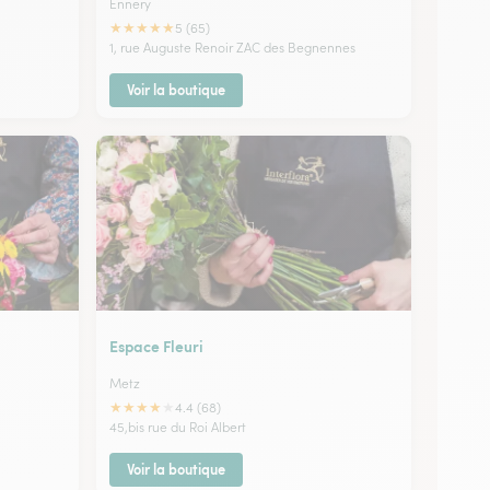
Ennery
★
★
★
★
★
5 (65)
1, rue Auguste Renoir ZAC des Begnennes
Voir la boutique
Espace Fleuri
Metz
★
★
★
★
★
4.4 (68)
45,bis rue du Roi Albert
Voir la boutique