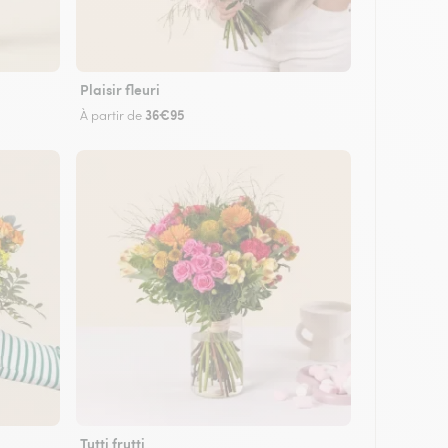
Plaisir fleuri
36€95
À partir de
Tutti frutti