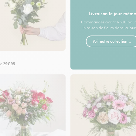
—
Livraison le jour même
Commandez avant 17h00 pour
livraison de fleurs dans la jou
Voir notre collection →
29€95
de