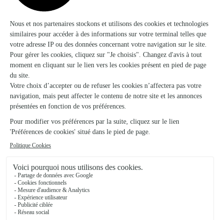
Anne-Christine Fleurs
Neufchateau
★
★
★
★
★
4.7 (115)
4, rue de France
Voir la boutique
Euro Distriflor (Civallero Fleurs)
Thaon les Vosges
★
★
★
★
★
4.2 (81)
27 rue d'Alsace
Voir la boutique