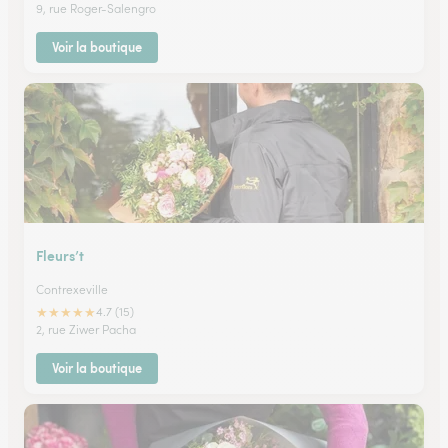
9, rue Roger-Salengro
Voir la boutique
Fleurs’t
Contrexeville
★
★
★
★
★
4.7 (15)
2, rue Ziwer Pacha
Voir la boutique