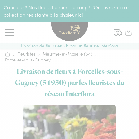
Aller au contenu
Canicule ? Nos fleurs tiennent le coup ! Découvrez notre
collection résistante à la chaleur
ici
Livraison de fleurs en 4h par un fleuriste Interflora
›
Fleuristes
›
Meurthe-et-Moselle (54)
›
Accueil
Forcelles-sous-Gugney
Livraison de fleurs à Forcelles-sous-
Gugney (54930) par les fleuristes du
réseau Interflora