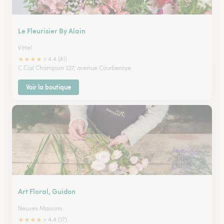
Le Fleurisier By Alain
Vittel
★
★
★
★
★
4.4 (41)
C.Cial Champion 227, avenue Courberoye
Voir la boutique
Art Floral, Guidon
Neuves Maisons
★
★
★
★
★
4.4 (17)