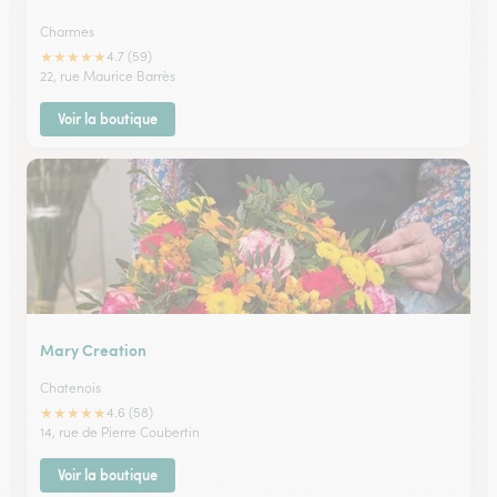
Charmes
★
★
★
★
★
4.7 (59)
22, rue Maurice Barrès
Voir la boutique
Mary Creation
Chatenois
★
★
★
★
★
4.6 (58)
14, rue de Pierre Coubertin
Voir la boutique