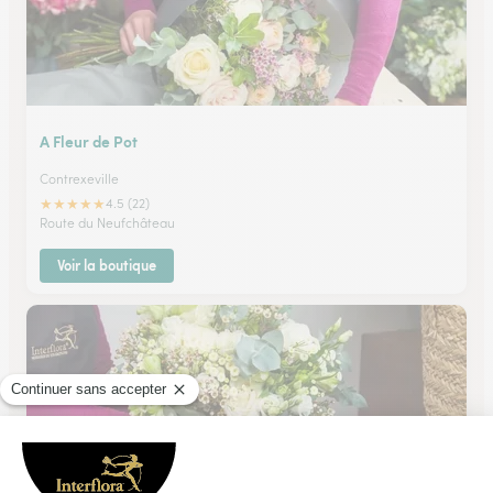
A Fleur de Pot
Contrexeville
★
★
★
★
★
4.5 (22)
Route du Neufchâteau
Voir la boutique