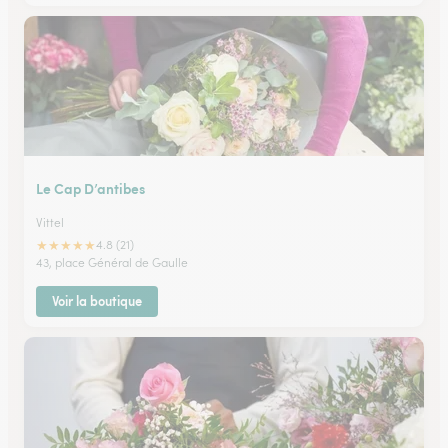
Le Cap D’antibes
Vittel
★
★
★
★
★
4.8 (21)
43, place Général de Gaulle
Voir la boutique