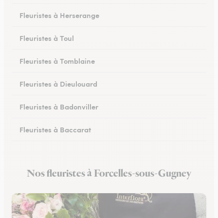
Fleuristes à Herserange
Fleuristes à Toul
Fleuristes à Tomblaine
Fleuristes à Dieulouard
Fleuristes à Badonviller
Fleuristes à Baccarat
Fleuristes à Piennes
Nos fleuristes à Forcelles-sous-Gugney
Fleuristes à Longwy