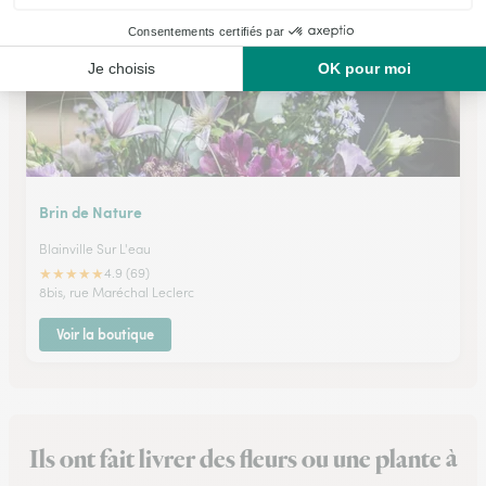
Brin de Nature
Blainville Sur L'eau
★
★
★
★
★
4.9 (69)
8bis, rue Maréchal Leclerc
Voir la boutique
Ils ont fait livrer des fleurs ou une plante à