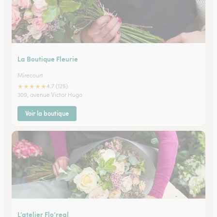
La Boutique Fleurie
Mirecourt
★
★
★
★
★
4.7 (125)
309, avenue Victor Hugo
Voir la boutique
L’atelier Flo’real