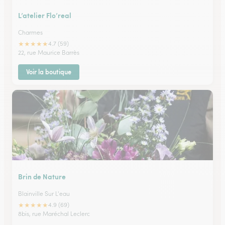
L’atelier Flo’real
Charmes
★
★
★
★
★
4.7 (59)
22, rue Maurice Barrès
Voir la boutique
Brin de Nature
Blainville Sur L'eau
★
★
★
★
★
4.9 (69)
8bis, rue Maréchal Leclerc