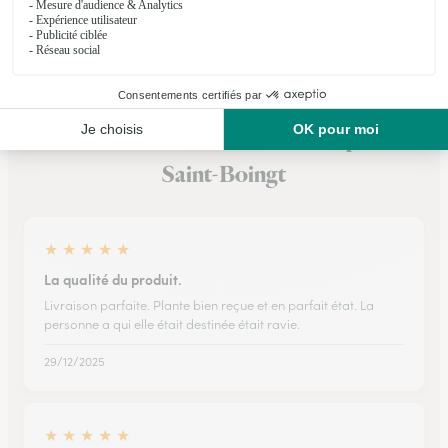
Voir la boutique
Ils ont fait livrer des fleurs ou une plante à
Saint-Boingt
★
★
★
★
★
La qualité du produit.
Livraison parfaite. Plante bien reçue et en parfait état. La
personne a qui elle était destinée était ravie.
29/12/2025
★
★
★
★
★