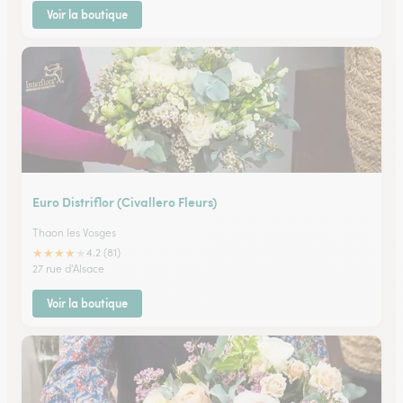
Voir la boutique
Euro Distriflor (Civallero Fleurs)
Thaon les Vosges
★
★
★
★
★
4.2 (81)
27 rue d'Alsace
Voir la boutique