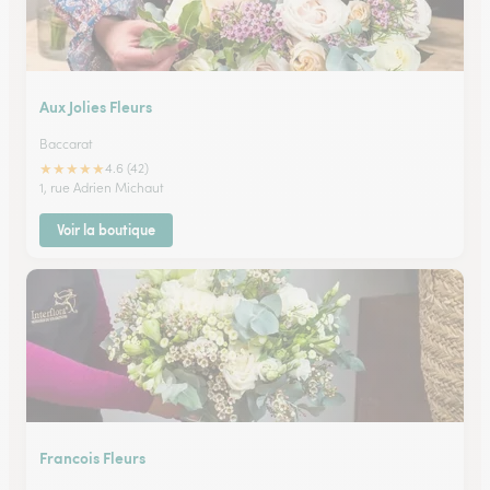
Aux Jolies Fleurs
Baccarat
★
★
★
★
★
4.6 (42)
1, rue Adrien Michaut
Voir la boutique
Francois Fleurs