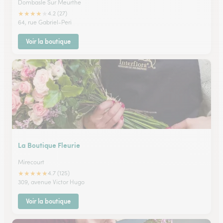
Dombasle Sur Meurthe
★
★
★
★
★
4.2 (27)
64, rue Gabriel-Peri
Voir la boutique
La Boutique Fleurie
Mirecourt
★
★
★
★
★
4.7 (125)
309, avenue Victor Hugo
Voir la boutique