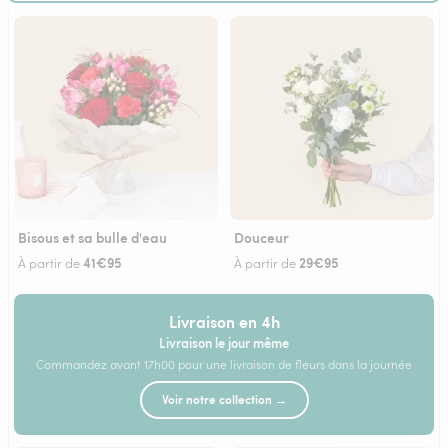
Bisous et sa bulle d'eau
Douceur
41€95
29€95
À partir de
À partir de
Livraison en 4h
Livraison le jour même
Commandez avant 17h00 pour une livraison de fleurs dans la journée
Voir notre collection →