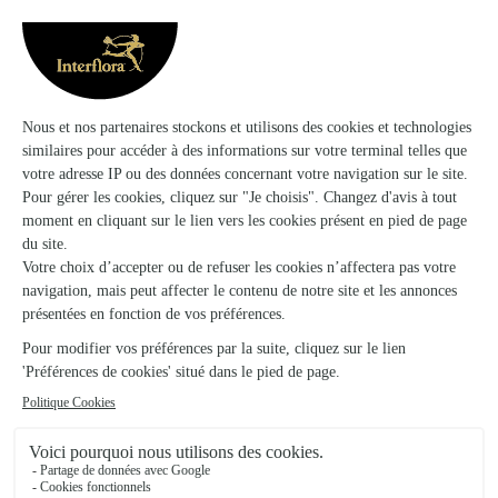
Les Fleurs du Vermois
Saint Nicolas de Port
★
★
★
★
★
4.6 (124)
44, rue Anatole France
Voir la boutique
La Comedie des Fleurs
Epinal
★
★
★
★
★
4.5 (169)
15, rue de la Comédie