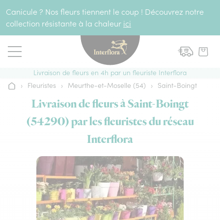
Aller au contenu
Canicule ? Nos fleurs tiennent le coup ! Découvrez notre
collection résistante à la chaleur
ici
Livraison de fleurs en 4h par un fleuriste Interflora
›
Fleuristes
›
Meurthe-et-Moselle (54)
›
Saint-Boingt
Accueil
Livraison de fleurs à Saint-Boingt
(54290) par les fleuristes du réseau
Interflora