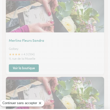
Merlino Fleurs Sandra
Golbey
★
★
★
★
★
4.3 (104)
11, rue de la Moselle
Voir la boutique