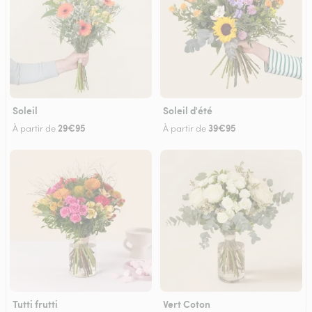
Soleil
Soleil d'été
29€95
39€95
À partir de
À partir de
Tutti frutti
Vert Coton