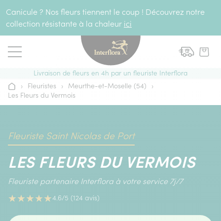
Aller au contenu
Canicule ? Nos fleurs tiennent le coup ! Découvrez notre
collection résistante à la chaleur
ici
Livraison de fleurs en 4h par un fleuriste Interflora
›
Fleuristes
›
Meurthe-et-Moselle (54)
›
Accueil
Les Fleurs du Vermois
Fleuriste Saint Nicolas de Port
LES FLEURS DU VERMOIS
Fleuriste partenaire Interflora à votre service 7j/7
★
★
★
★
★
4.6/5 (124 avis)