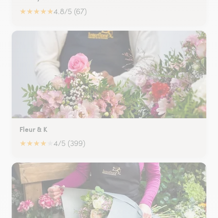
★
★
★
★
★
4.8/5 (67)
Fleur & K
★
★
★
★
★
4/5 (399)