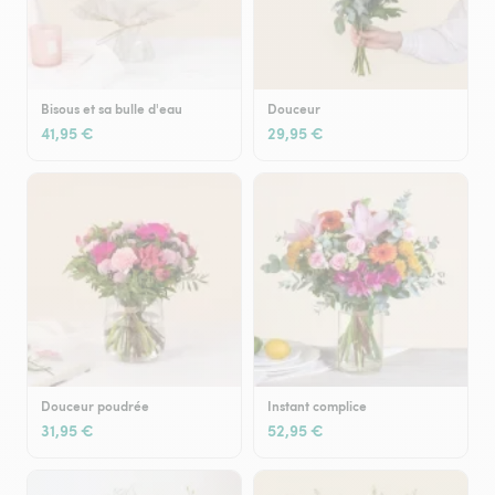
Bisous et sa bulle d'eau
Douceur
41,95 €
29,95 €
Douceur poudrée
Instant complice
31,95 €
52,95 €