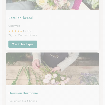
L’atelier Flo’real
Charmes
★
★
★
★
★
4.7 (59)
22, rue Maurice Barrès
Voir la boutique
Fleurs en Harmonie
Bouxieres Aux Chenes