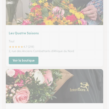
Les Quatre Saisons
Toul
★
★
★
★
★
4.7 (219)
2, rue des Anciens Combattants d'Afrique du Nord
Voir la boutique