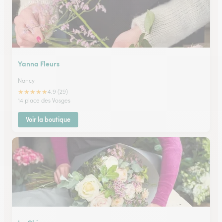
Yanna Fleurs
Nancy
★
★
★
★
★
4.9 (29)
14 place des Vosges
Voir la boutique