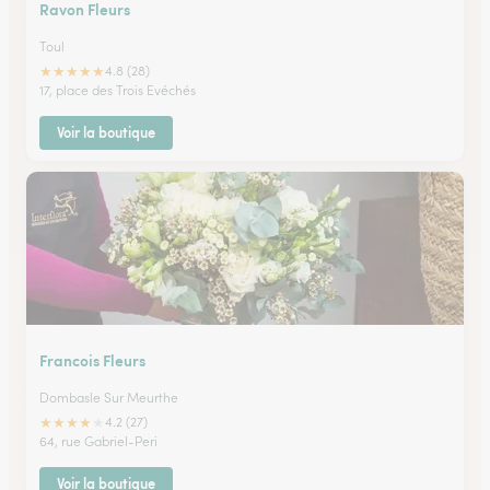
Ravon Fleurs
Toul
★
★
★
★
★
4.8 (28)
17, place des Trois Evéchés
Voir la boutique
Francois Fleurs
Dombasle Sur Meurthe
★
★
★
★
★
4.2 (27)
64, rue Gabriel-Peri
Voir la boutique