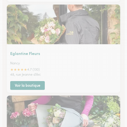
Eglantine Fleurs
Nancy
★
★
★
★
★
4.7 (130)
48, rue Jeanne d'Arc
Voir la boutique