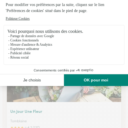
Orfleurs, Jacques Ducreux
Nancy
★
★
★
★
★
4.6 (60)
4, rue de Malzeville
Voir la boutique
Un Jour Une Fleur
Tomblaine
★
★
★
★
★
4.2 (137)