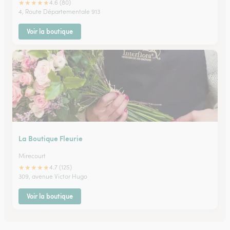
★
★
★
★
★
4.6 (80)
4, Route Départementale 913
Voir la boutique
La Boutique Fleurie
Mirecourt
★
★
★
★
★
4.7 (125)
309, avenue Victor Hugo
Voir la boutique