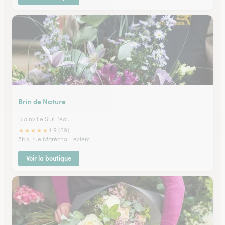
Brin de Nature
Blainville Sur L'eau
★
★
★
★
★
4.9 (69)
8bis, rue Maréchal Leclerc
Voir la boutique