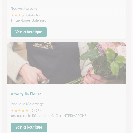
Neuves Maisons
★
★
★
★
★
4.4 (17)
9, rue Roger-Salengro
Voir la boutique
Amaryllis Fleurs
Jarville la Malgrange
★
★
★
★
★
4.8 (67)
115, rue de la République C. Cial INTERMARCHE
Voir la boutique