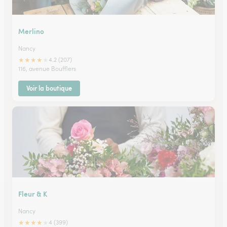
Merlino
Nancy
★
★
★
★
★
4.2 (207)
116, avenue Boufflers
Voir la boutique
Fleur & K
Nancy
★
★
★
★
★
4 (399)