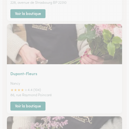
228, avenue de Strasbourg BP 22310
Voir la boutique
Dupont-Fleurs
Nancy
★
★
★
★
★
4.4 (104)
86, rue Raymond Poincaré
Voir la boutique