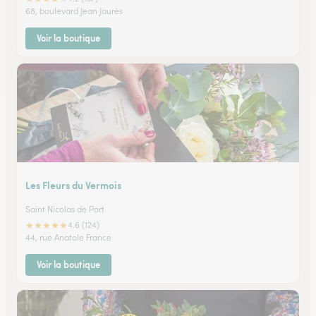
68, boulevard Jean Jaurès
Voir la boutique
Les Fleurs du Vermois
Saint Nicolas de Port
★
★
★
★
★
4.6 (124)
44, rue Anatole France
Voir la boutique