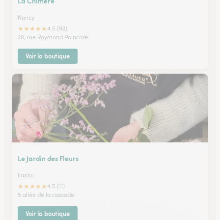
La Chimere
Nancy
★
★
★
★
★
4.5 (92)
28, rue Raymond Poincaré
Voir la boutique
Le Jardin des Fleurs
Laxou
★
★
★
★
★
4.5 (11)
5 allée de la cascade
Voir la boutique