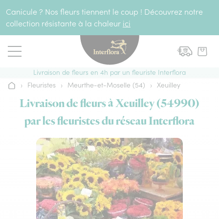
Aller au contenu
Canicule ? Nos fleurs tiennent le coup ! Découvrez notre
collection résistante à la chaleur
ici
Livraison de fleurs en 4h par un fleuriste Interflora
›
Fleuristes
›
Meurthe-et-Moselle (54)
›
Xeuilley
Accueil
Livraison de fleurs à Xeuilley (54990)
par les fleuristes du réseau Interflora