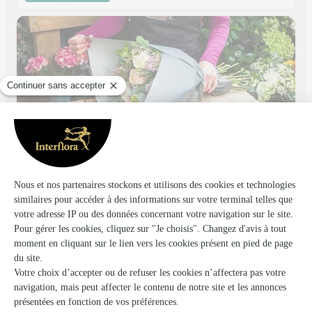
Center Fleurs
Nancy
★
★
★
★
★
4.9 (184)
Place Henry Mengin
Voir la boutique