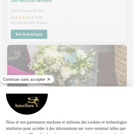
Les Fleurs du Vermois
Saint Nicolas de Port
★
★
★
★
★
4.6 (124)
44, rue Anatole France
Voir la boutique
Euro Distriflor (Civallero Fleurs)
Thaon les Vosges
★
★
★
★
★
4.2 (81)
27 rue d'Alsace
Voir la boutique