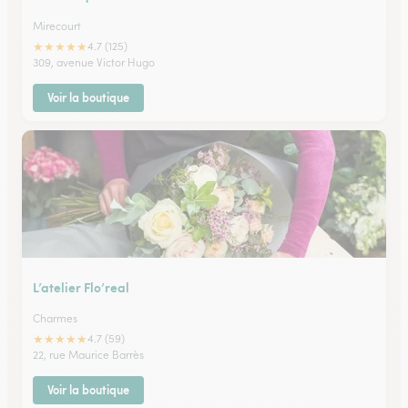
Mirecourt
★
★
★
★
★
4.7 (125)
309, avenue Victor Hugo
Voir la boutique
L’atelier Flo’real
Charmes
★
★
★
★
★
4.7 (59)
22, rue Maurice Barrès
Voir la boutique