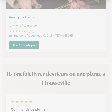
Amaryllis Fleurs
Jarville la Malgrange
★
★
★
★
★
4.8 (67)
115, rue de la République C. Cial INTERMARCHE
Voir la boutique
Ils ont fait livrer des fleurs ou une plante à
Housséville
★
★
★
★
★
Commande de plante