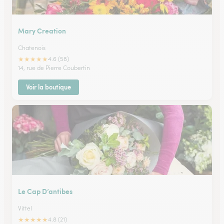
Mary Creation
Chatenois
★
★
★
★
★
4.6 (58)
14, rue de Pierre Coubertin
Voir la boutique
Le Cap D’antibes
Vittel
★
★
★
★
★
4.8 (21)