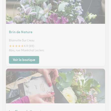
Brin de Nature
Blainville Sur L'eau
★
★
★
★
★
4.9 (69)
8bis, rue Maréchal Leclerc
Voir la boutique