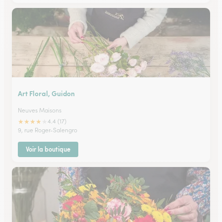
Art Floral, Guidon
Neuves Maisons
★
★
★
★
★
4.4 (17)
9, rue Roger-Salengro
Voir la boutique