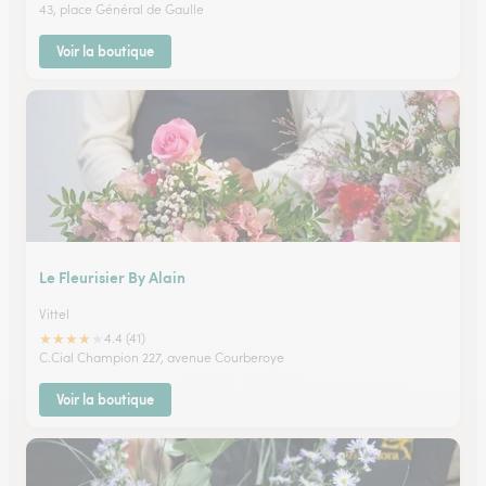
43, place Général de Gaulle
Voir la boutique
Le Fleurisier By Alain
Vittel
★
★
★
★
★
4.4 (41)
C.Cial Champion 227, avenue Courberoye
Voir la boutique