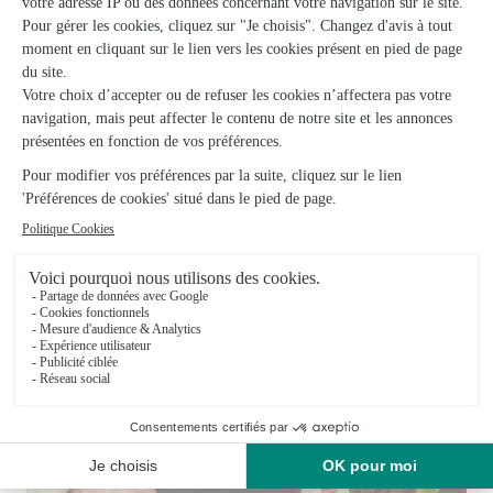
Francois Fleurs
Dombasle Sur Meurthe
★
★
★
★
★
4.2 (27)
64, rue Gabriel-Peri
Voir la boutique