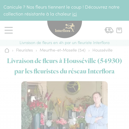
Aller au contenu
Canicule ? Nos fleurs tiennent le coup ! Découvrez notre
collection résistante à la chaleur
ici
Livraison de fleurs en 4h par un fleuriste Interflora
›
Fleuristes
›
Meurthe-et-Moselle (54)
›
Housséville
Accueil
Livraison de fleurs à Housséville (54930)
par les fleuristes du réseau Interflora