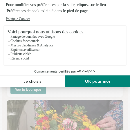
Florival
Vaucouleurs
★
★
★
★
★
4.6 (74)
48 bis, rue Jeanne d'Arc
Voir la boutique