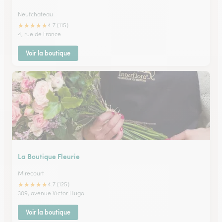
Neufchateau
★
★
★
★
★
4.7 (115)
4, rue de France
Voir la boutique
La Boutique Fleurie
Mirecourt
★
★
★
★
★
4.7 (125)
309, avenue Victor Hugo
Voir la boutique