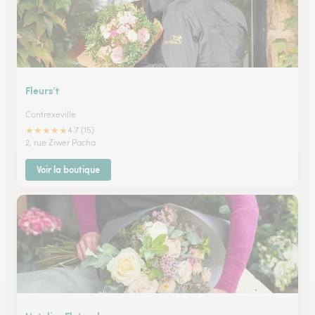
Fleurs’t
Contrexeville
★
★
★
★
★
4.7 (15)
2, rue Ziwer Pacha
Voir la boutique