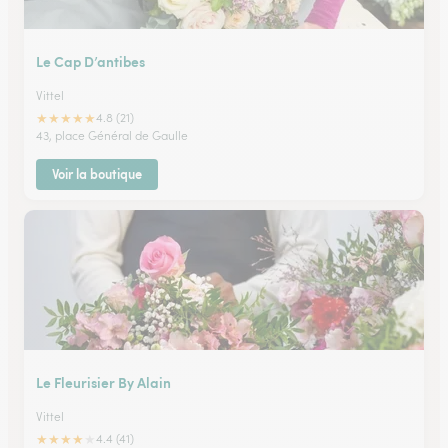
Le Cap D’antibes
Vittel
★
★
★
★
★
4.8 (21)
43, place Général de Gaulle
Voir la boutique
Le Fleurisier By Alain
Vittel
★
★
★
★
★
4.4 (41)