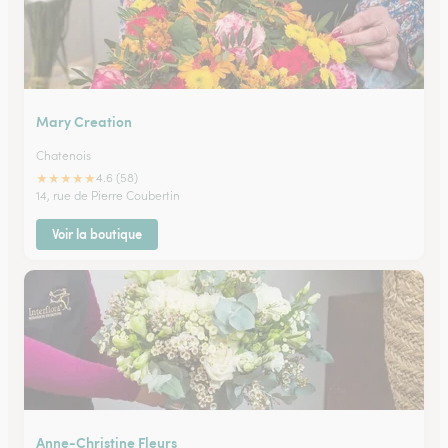
Mary Creation
Chatenois
★
★
★
★
★
4.6 (58)
14, rue de Pierre Coubertin
Voir la boutique
Anne-Christine Fleurs