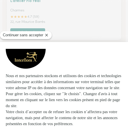
L’atelier Flo’real
Charmes
★
★
★
★
★
4.7 (59)
22, rue Maurice Barrès
Voir la boutique
A Fleur de Pot
Liffol le Grand
★
★
★
★
★
4.5 (22)
43, rue de l'Orme
Voir la boutique