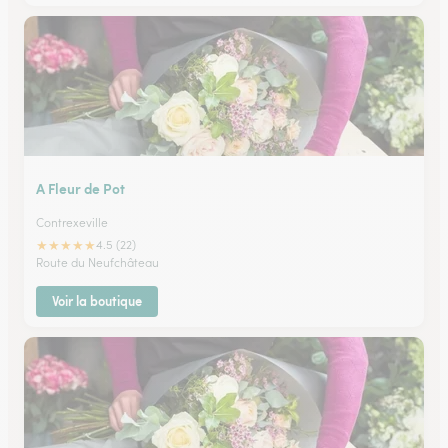
A Fleur de Pot
Contrexeville
★
★
★
★
★
4.5 (22)
Route du Neufchâteau
Voir la boutique