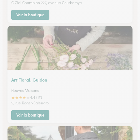
C.Cial Champion 227, avenue Courberoye
Voir la boutique
Art Floral, Guidon
Neuves Maisons
★
★
★
★
★
4.4 (17)
9, rue Roger-Salengro
Voir la boutique