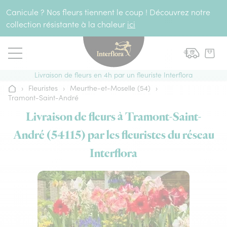
Aller au contenu
Canicule ? Nos fleurs tiennent le coup ! Découvrez notre
collection résistante à la chaleur
ici
Livraison de fleurs en 4h par un fleuriste Interflora
›
Fleuristes
›
Meurthe-et-Moselle (54)
›
Accueil
Tramont-Saint-André
Livraison de fleurs à Tramont-Saint-
André (54115) par les fleuristes du réseau
Interflora