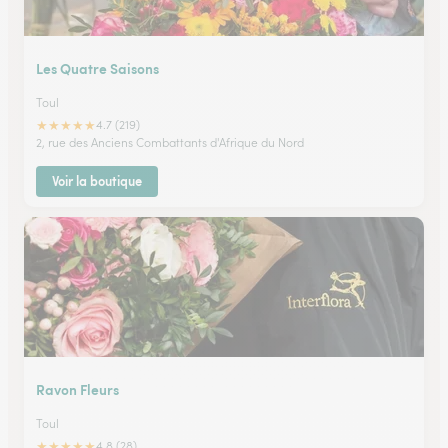
Les Quatre Saisons
Toul
★
★
★
★
★
4.7 (219)
2, rue des Anciens Combattants d'Afrique du Nord
Voir la boutique
Ravon Fleurs
Toul
★
★
★
★
★
4.8 (28)