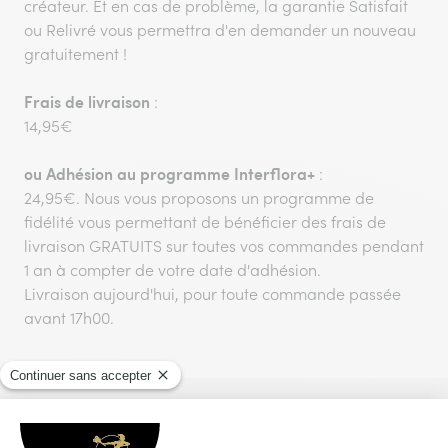
créateur. Et en cas de problème, la garantie Satisfait
ou Relivré vous permettra d'en demander un nouveau
gratuitement !
Frais de livraison
:
14,95€
ou
Adhésion au programme Interflora+
:
24,95€. Nous vous proposons un programme de
fidélité vous permettant de bénéficier des frais de
livraison GRATUITS sur toutes vos commandes pendant
1 an à compter de votre date d'adhésion.
Livraison aujourd'hui, pour toute commande passée
avant 17h00.
Vous aimerez aussi