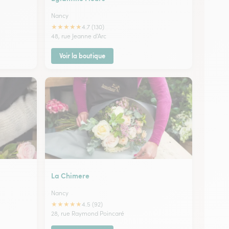
Nancy
★
★
★
★
★
4.7 (130)
48, rue Jeanne d'Arc
Voir la boutique
La Chimere
Nancy
★
★
★
★
★
4.5 (92)
28, rue Raymond Poincaré