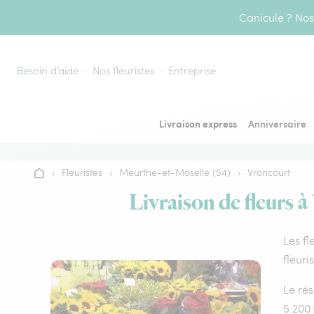
Aller au contenu
Canicule ? Nos 
Besoin d’aide
Nos fleuristes
Entreprise
Livraison express
Anniversaire
›
Fleuristes
›
Meurthe-et-Moselle (54)
›
Vroncourt
Accueil
Livraison de fleurs à
Les fl
fleuri
Le rés
5 200 