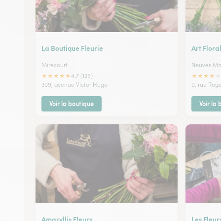
La Boutique Fleurie
Art Flora
Mirecourt
Neuves Ma
★
★
★
★
★
★
★
★
★
★
4.7 (125)
309, avenue Victor Hugo
9, rue Rog
Voir la boutique
Voir la
Amaryllis Fleurs
Les Fleur