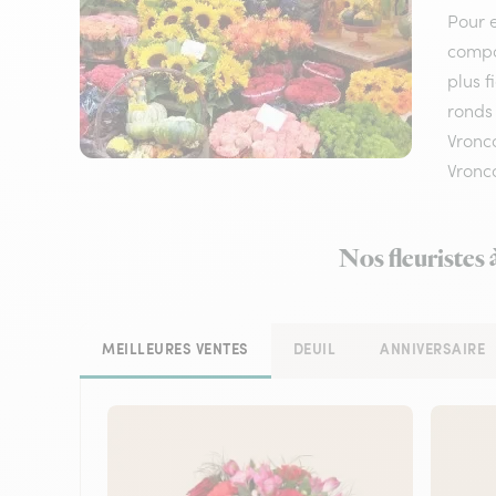
Pour e
compos
plus f
ronds 
Vronco
Vronc
Nos fleuristes
MEILLEURES VENTES
DEUIL
ANNIVERSAIRE