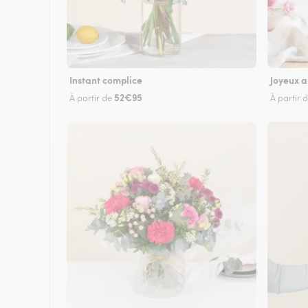
Instant complice
Joyeux a
52€95
À partir de
À partir 