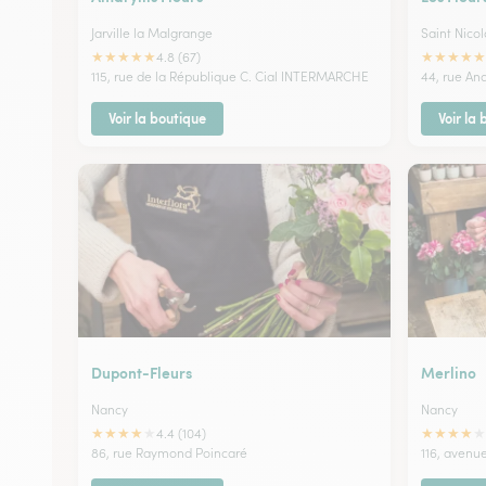
Jarville la Malgrange
Saint Nicol
★
★
★
★
★
★
★
★
★
★
4.8 (67)
115, rue de la République C. Cial INTERMARCHE
44, rue An
Voir la boutique
Voir la
Dupont-Fleurs
Merlino
Nancy
Nancy
★
★
★
★
★
★
★
★
★
★
4.4 (104)
86, rue Raymond Poincaré
116, avenue