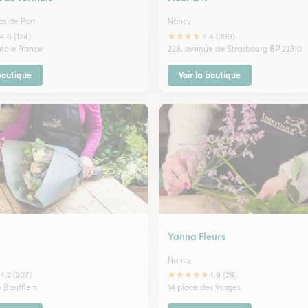
as de Port
Nancy
★
★
★
★
★
4.6 (124)
4 (399)
atole France
228, avenue de Strasbourg BP 22310
 boutique
Voir la boutique
Yanna Fleurs
Nancy
★
★
★
★
★
4.2 (207)
4.9 (29)
 Boufflers
14 place des Vosges