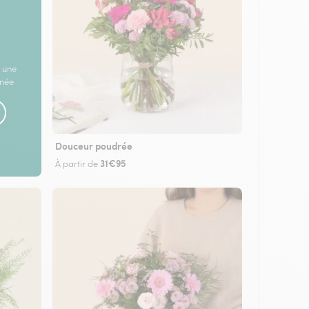
 une
rnée
Douceur poudrée
31€95
À partir de