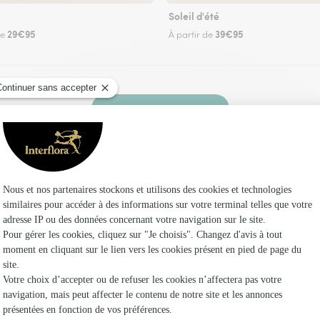
Soleil d'été
29€95
39€95
de
À partir de
Faire livrer des fleurs
un fleuriste Interflora à Vroncourt et dans ses
Les fleuri
Interflora
Fleuristes
Fleuristes 