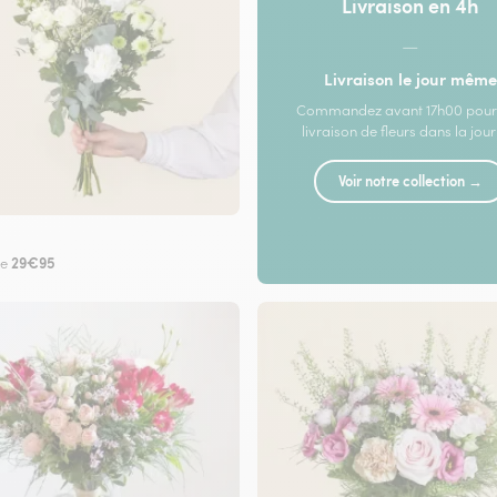
Livraison en 4h
—
Livraison le jour même
Commandez avant 17h00 pour
livraison de fleurs dans la jou
Voir notre collection →
29€95
de