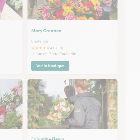
Mary Creation
Chatenois
★
★
★
★
★
4.6 (58)
14, rue de Pierre Coubertin
Voir la boutique
Eglantine Fleurs