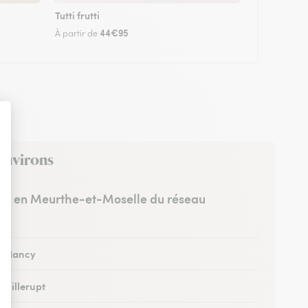
Tutti frutti
44€95
À partir de
 environs
stes en Meurthe-et-Moselle du réseau
 à Nancy
à Villerupt