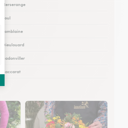
 à Herserange
à Toul
 à Tomblaine
 à Dieulouard
à Badonviller
 à Baccarat
 à Piennes
 à Longwy