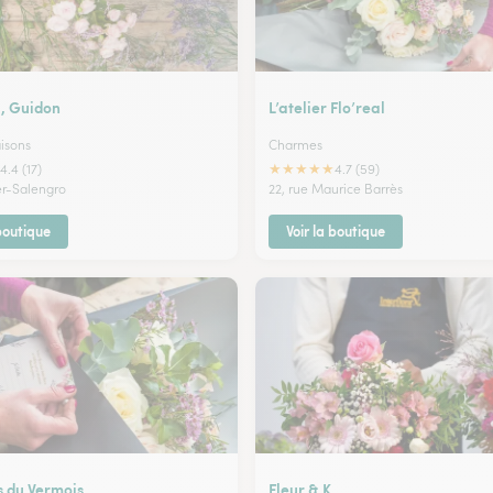
l, Guidon
L’atelier Flo’real
isons
Charmes
★
★
★
★
★
4.4 (17)
4.7 (59)
er-Salengro
22, rue Maurice Barrès
 boutique
Voir la boutique
s du Vermois
Fleur & K