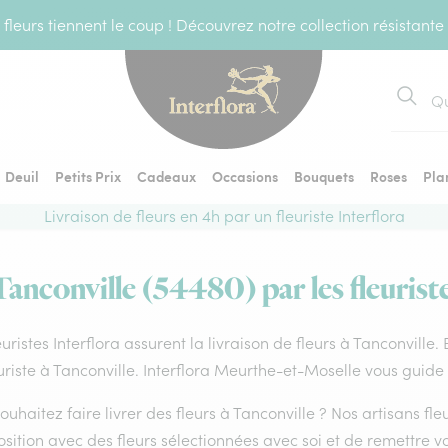
fleurs tiennent le coup ! Découvrez notre collection résistante
Recher
Deuil
Petits Prix
Cadeaux
Occasions
Bouquets
Roses
Pla
Livraison de fleurs en 4h par un fleuriste Interflora
Tanconville (54480) par les fleurist
euristes Interflora assurent la livraison de fleurs à Tanconville
uriste à Tanconville. Interflora Meurthe-et-Moselle vous guide 
ouhaitez faire livrer des fleurs à Tanconville ? Nos artisans fle
ition avec des fleurs sélectionnées avec soi et de remettre v