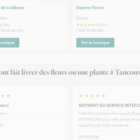
 de L’abbaye
Espace Fleurs
tier
Dieuze
★
★
★
★
★
5 (91)
4.8 (71)
l'Hôtel de Ville
1 RUE POINCARE
 boutique
Voir la boutique
 ont fait livrer des fleurs ou une plante à Tanconv
★
★
★
★
★
★
★
merci
SATISFAIT DU SERVICE INTEF
erci
Cela fait plusieurs fois que j'utilise
INTERFLORA pour des amies et cel
26
toujours pas bien se passer.
02/05/2026