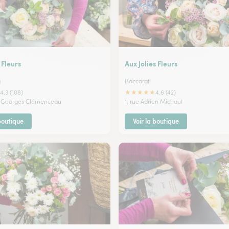
 Fleurs
Aux Jolies Fleurs
g
Baccarat
★
★
★
★
★
4.3 (108)
4.6 (42)
e Georges Clémenceau
1, rue Adrien Michaut
 boutique
Voir la boutique