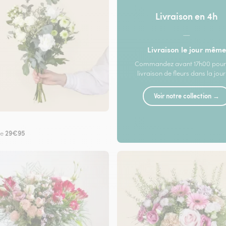
Livraison en 4h
—
Livraison le jour même
Commandez avant 17h00 pour
livraison de fleurs dans la jou
Voir notre collection →
29€95
de