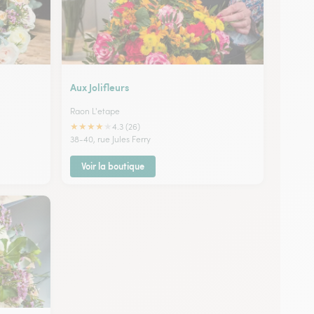
Aux Jolifleurs
Raon L'etape
★
★
★
★
★
4.3 (26)
38-40, rue Jules Ferry
Voir la boutique