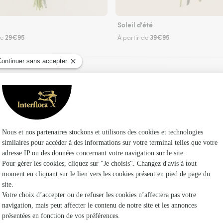
Soleil d'été
29€95
39€95
de
À partir de
Faire livrer des fleurs
un fleuriste Interflora à Tanconville et dans ses
Les fleuri
Interflora
Fleuristes
Fleuristes 