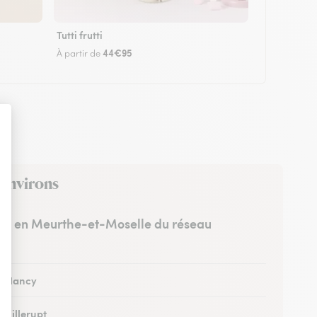
Tutti frutti
44€95
À partir de
 environs
stes en Meurthe-et-Moselle du réseau
 à Nancy
à Villerupt