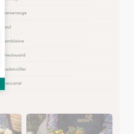
 à Herserange
à Toul
 à Tomblaine
 à Dieulouard
à Badonviller
 à Baccarat
 à Piennes
 à Longwy