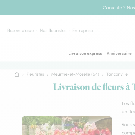
Aller au contenu
Canicule ? Nos 
Besoin d’aide
Nos fleuristes
Entreprise
Livraison express
Anniversaire
›
Fleuristes
›
Meurthe-et-Moselle (54)
›
Tanconville
Accueil
Livraison de fleurs à 
Les fl
un fle
Vous s
compos