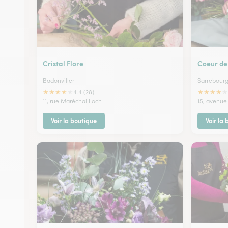
Cristal Flore
Coeur de
Badonviller
Sarrebour
★
★
★
★
★
★
★
★
★
★
4.4 (28)
11, rue Maréchal Foch
15, avenu
Voir la boutique
Voir la