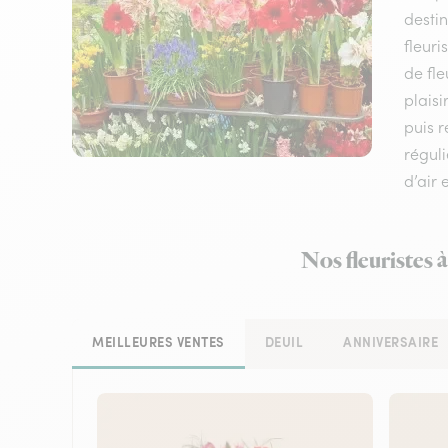
destin
fleuri
de fle
plaisi
puis 
réguli
d’air 
Nos fleuristes 
MEILLEURES VENTES
DEUIL
ANNIVERSAIRE