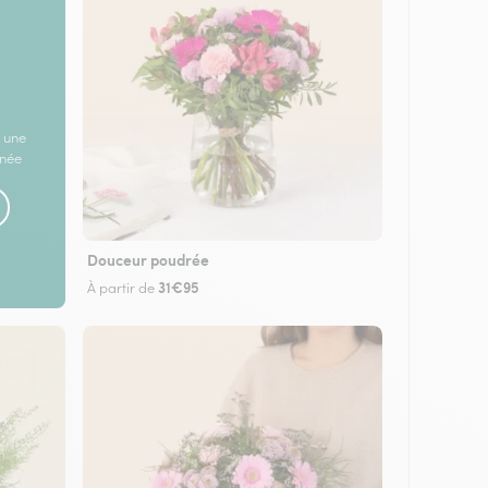
 une
rnée
Douceur poudrée
31€95
À partir de