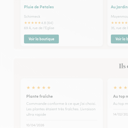
Pluie de Petales
Au Jardin
Schirmeck
Moyenmou
★
★
★
★
★
★
★
★
★
★
4.8 (64)
69 A, rue de l'Eglise
35, rue de 
Voir la boutique
Voir la
Ils
★
★
★
★
★
★
★
★
Plante fraîche
Au top 
Commande conforme à ce que j’ai choisi.
Au top m
Les plantes étaient très fraîches. Livraison
ultra rapide
14/02/20
10/04/2026