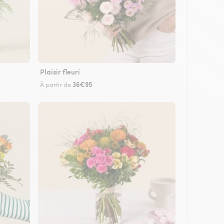
Plaisir fleuri
36€95
À partir de