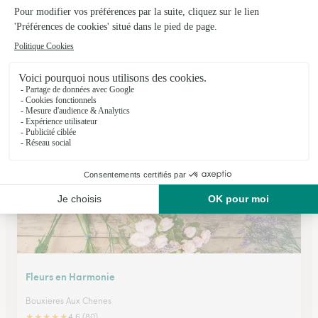
Amaryllis Fleurs
Jarville la Malgrange
★
★
★
★
★
4.8 (67)
115, rue de la République C. Cial INTERMARCHE
Voir la boutique
Fleurs en Harmonie
Bouxieres Aux Chenes
★
★
★
★
★
4.6 (80)