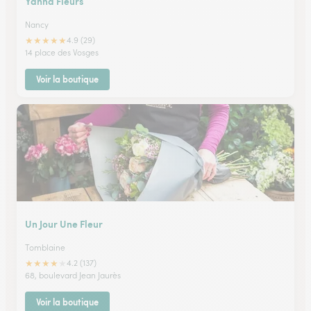
Yanna Fleurs
Nancy
★
★
★
★
★
4.9 (29)
14 place des Vosges
Voir la boutique
Un Jour Une Fleur
Tomblaine
★
★
★
★
★
4.2 (137)
68, boulevard Jean Jaurès
Voir la boutique