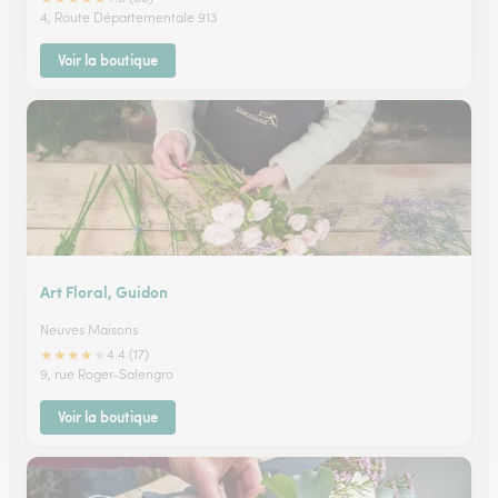
4, Route Départementale 913
Voir la boutique
Art Floral, Guidon
Neuves Maisons
★
★
★
★
★
4.4 (17)
9, rue Roger-Salengro
Voir la boutique