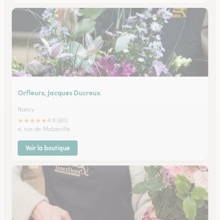
Orfleurs, Jacques Ducreux
Nancy
★
★
★
★
★
4.6 (60)
4, rue de Malzeville
Voir la boutique