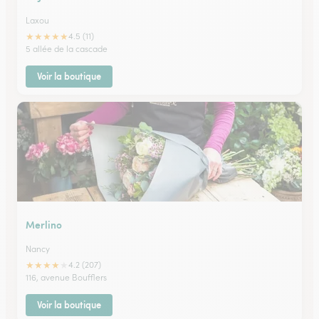
Laxou
★
★
★
★
★
4.5 (11)
5 allée de la cascade
Voir la boutique
Merlino
Nancy
★
★
★
★
★
4.2 (207)
116, avenue Boufflers
Voir la boutique