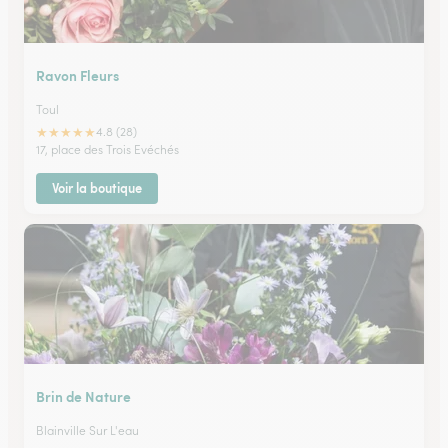
Ravon Fleurs
Toul
★
★
★
★
★
4.8 (28)
17, place des Trois Evéchés
Voir la boutique
Brin de Nature
Blainville Sur L'eau