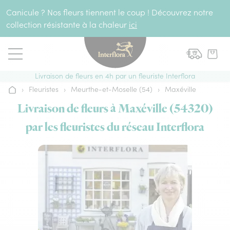
Aller au contenu
Canicule ? Nos fleurs tiennent le coup ! Découvrez notre
collection résistante à la chaleur
ici
Livraison de fleurs en 4h par un fleuriste Interflora
›
Fleuristes
›
Meurthe-et-Moselle (54)
›
Maxéville
Accueil
Livraison de fleurs à Maxéville (54320)
par les fleuristes du réseau Interflora