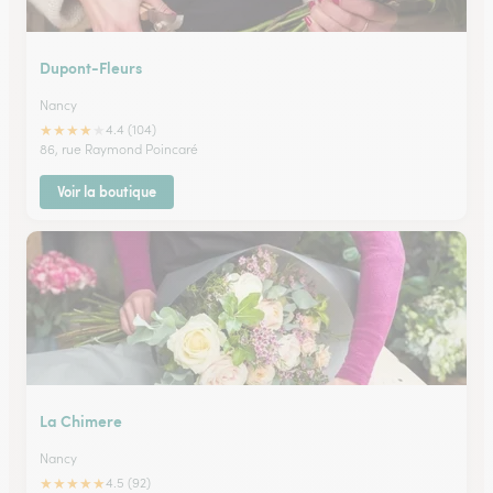
Dupont-Fleurs
Nancy
★
★
★
★
★
4.4 (104)
86, rue Raymond Poincaré
Voir la boutique
La Chimere
Nancy
★
★
★
★
★
4.5 (92)