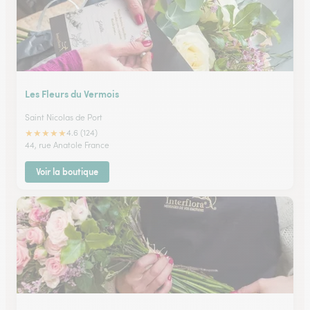
Les Fleurs du Vermois
Saint Nicolas de Port
★
★
★
★
★
4.6 (124)
44, rue Anatole France
Voir la boutique