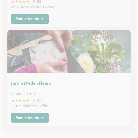
★
★
★
★
★
4.9 (69)
8bis, rue Maréchal Leclerc
Voir la boutique
Jardin D’eden Fleurs
Chateau Salins
★
★
★
★
★
4.5 (34)
12, rue Maréchal Joffre
Voir la boutique