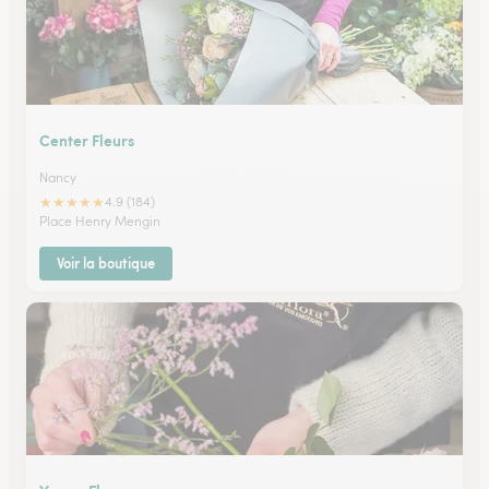
Center Fleurs
Nancy
★
★
★
★
★
4.9 (184)
Place Henry Mengin
Voir la boutique