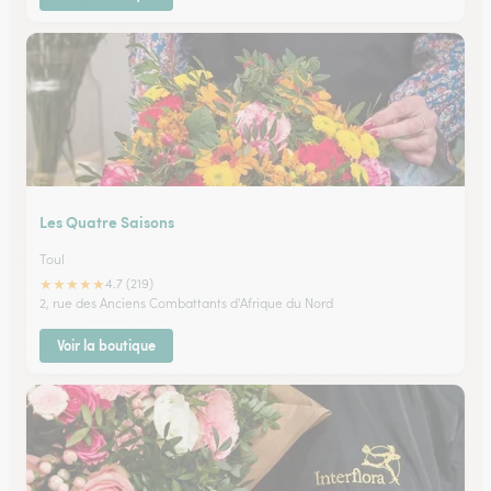
Les Quatre Saisons
Toul
★
★
★
★
★
4.7 (219)
2, rue des Anciens Combattants d'Afrique du Nord
Voir la boutique