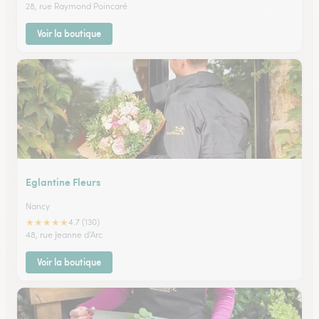
28, rue Raymond Poincaré
Voir la boutique
Eglantine Fleurs
Nancy
★
★
★
★
★
4.7 (130)
48, rue Jeanne d'Arc
Voir la boutique