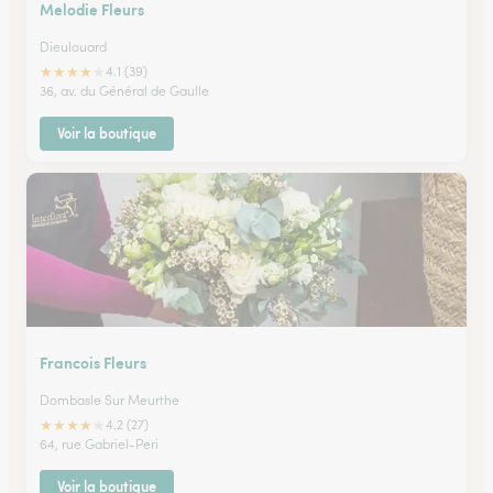
Melodie Fleurs
Dieulouard
★
★
★
★
★
4.1 (39)
36, av. du Général de Gaulle
Voir la boutique
Francois Fleurs
Dombasle Sur Meurthe
★
★
★
★
★
4.2 (27)
64, rue Gabriel-Peri
Voir la boutique