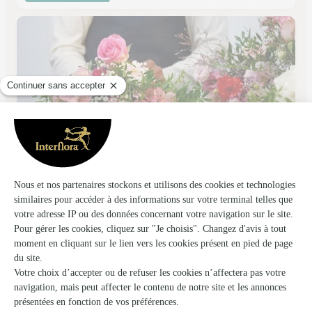
Fleur & K
Nancy
★
★
★
★
★
4 (399)
228, avenue de Strasbourg BP 22310
Voir la boutique