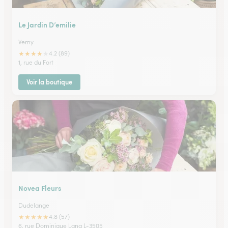
Le Jardin D’emilie
Verny
★
★
★
★
★
4.2 (89)
1, rue du Fort
Voir la boutique
Novea Fleurs
Dudelange
★
★
★
★
★
4.8 (57)
6, rue Dominique Lang L-3505