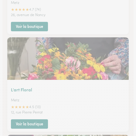
Metz
★
★
★
★
★
4.7 (74)
26, avenue de Nancy
Voir la boutique
L’art Floral
Metz
★
★
★
★
★
4.5 (13)
12, rue Pierre Perrat
Voir la boutique