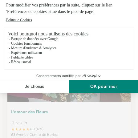
Espace Fleuri
Metz
★
★
★
★
★
4.4 (68)
45,bis rue du Roi Albert
Voir la boutique
L’amour des Fleurs
Thionville
★
★
★
★
★
4.9 (631)
63 Avenue Comte de Bertier