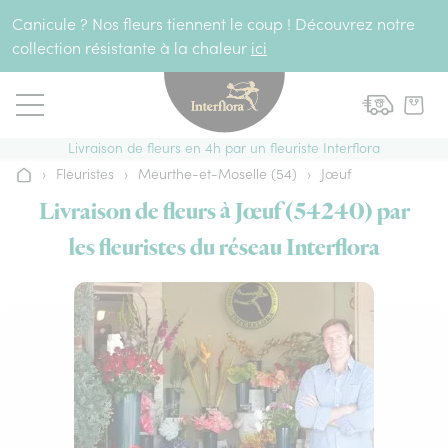
Aller au contenu
Canicule ? Nos fleurs tiennent le coup ! Découvrez notre
collection résistante à la chaleur
ici
Livraison de fleurs en 4h par un fleuriste Interflora
›
Fleuristes
›
Meurthe-et-Moselle (54)
›
Jœuf
Accueil
Livraison de fleurs à Jœuf (54240) par
les fleuristes du réseau Interflora