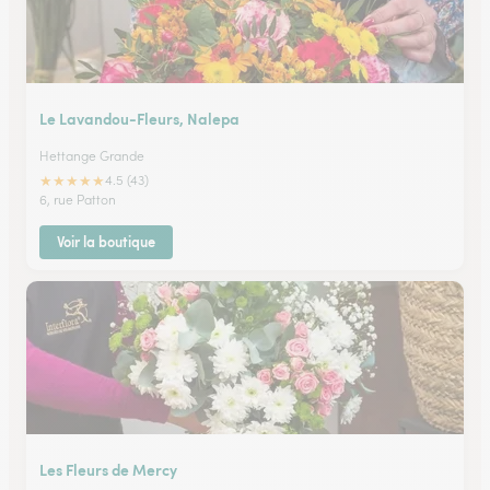
Le Lavandou-Fleurs, Nalepa
Hettange Grande
★
★
★
★
★
4.5 (43)
6, rue Patton
Voir la boutique
Les Fleurs de Mercy