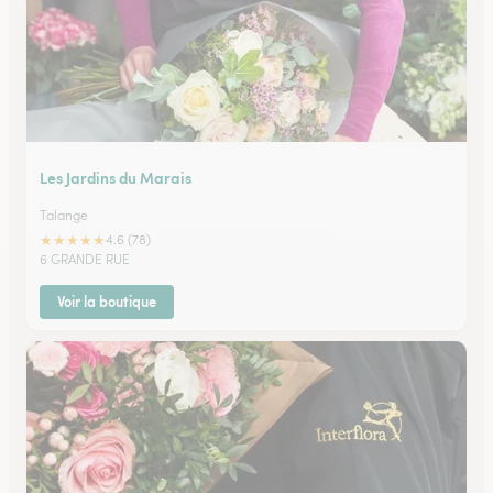
Les Jardins du Marais
Talange
★
★
★
★
★
4.6 (78)
6 GRANDE RUE
Voir la boutique