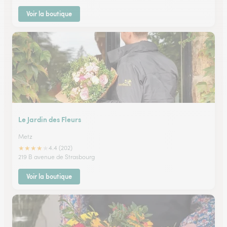
Voir la boutique
Le Jardin des Fleurs
Metz
★
★
★
★
★
4.4 (202)
219 B avenue de Strasbourg
Voir la boutique