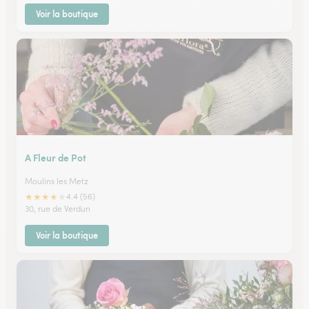
Voir la boutique
A Fleur de Pot
Moulins les Metz
★
★
★
★
★
4.4 (56)
30, rue de Verdun
Voir la boutique