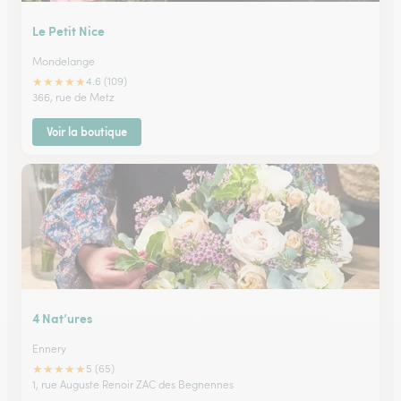
Le Petit Nice
Mondelange
★
★
★
★
★
4.6 (109)
366, rue de Metz
Voir la boutique
4 Nat’ures
Ennery
★
★
★
★
★
5 (65)
1, rue Auguste Renoir ZAC des Begnennes