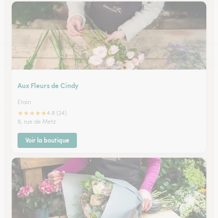
Aux Fleurs de Cindy
Etain
★
★
★
★
★
4.8 (24)
8, rue de Metz
Voir la boutique