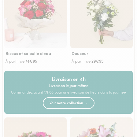
Bisous et sa bulle d'eau
Douceur
41€95
29€95
À partir de
À partir de
Livraison en 4h
Livraison le jour même
Commandez avant 17h00 pour une livraison de fleurs dans la journée
Voir notre collection →