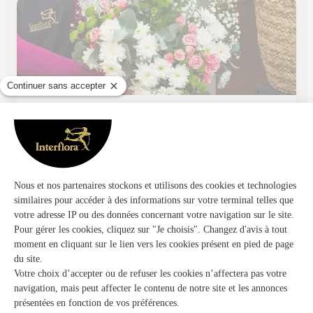
Au Lys D’or
Piennes
★
★
★
★
★
4.3 (37)
15, rue Ambroise Croizat
Voir la boutique