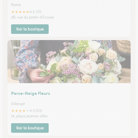
Peltre
★
★
★
★
★
4.5 (31)
2B, rue du Jardin d'Ecosse
Voir la boutique
Perce-Neige Fleurs
Villerupt
★
★
★
★
★
4.3 (53)
14, place Jeanne-d'Arc
Voir la boutique