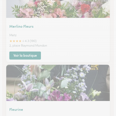
Merlino Fleurs
Metz
★
★
★
★
★
4.3 (190)
2, place Raymond Mondon
Voir la boutique
Fleurine