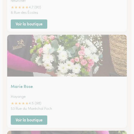
Neufchef
★
★
★
★
★
4.7 (90)
8 Rue des Écoles
Voir la boutique
Marie Rose
Hayange
★
★
★
★
★
4.5 (98)
53 Rue du Maréchal Foch
Voir la boutique