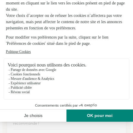
Espace Fleurs
Dieuze
★
★
★
★
★
4.8 (71)
1 RUE POINCARE
Voir la boutique
Ils ont fait livrer des fleurs ou une plante à
Bénaménil
★
★
★
★
★
Jolis bouquets et livraison rapide
Très rapide et les bouquets ont toujours été très beaux. Je
recommande !