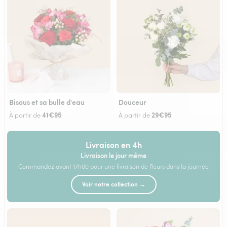
Bisous et sa bulle d'eau
Douceur
41€95
29€95
À partir de
À partir de
Livraison en 4h
Livraison le jour même
Commandez avant 17h00 pour une livraison de fleurs dans la journée
Voir notre collection →