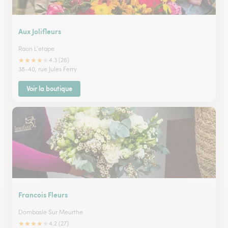
Aux Jolifleurs
Raon L'etape
★
★
★
★
★
4.3 (26)
38-40, rue Jules Ferry
Voir la boutique
Francois Fleurs
Dombasle Sur Meurthe
★
★
★
★
★
4.2 (27)