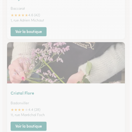
Baccarat
★
★
★
★
★
4.6 (42)
1, rue Adrien Michaut
Voir la boutique
Cristal Flore
Badonviller
★
★
★
★
★
4.4 (28)
11, rue Maréchal Foch
Voir la boutique