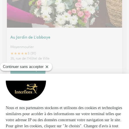
Au Jardin de L’abbaye
Moyenmoutier
★
★
★
★
★
5 (91)
35, rue de l'Hôtel de Ville
Voir la boutique