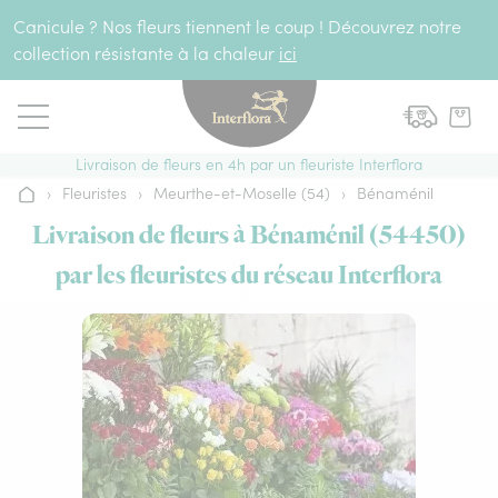
Aller au contenu
Canicule ? Nos fleurs tiennent le coup ! Découvrez notre
collection résistante à la chaleur
ici
Livraison de fleurs en 4h par un fleuriste Interflora
›
Fleuristes
›
Meurthe-et-Moselle (54)
›
Bénaménil
Accueil
Livraison de fleurs à Bénaménil (54450)
par les fleuristes du réseau Interflora