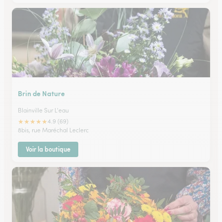
Brin de Nature
Blainville Sur L'eau
★
★
★
★
★
4.9 (69)
8bis, rue Maréchal Leclerc
Voir la boutique