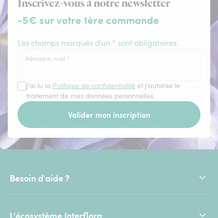
Inscrivez-vous à notre newsletter
-5€ sur votre 1ère commande
Les champs marqués d'un * sont obligatoires.
Adresse e-mail
*
J'ai lu la
Politique de confidentialité
et j'autorise le
traitement de mes données personnelles.
Valider mon inscription
Besoin d'aide ?
L'écosystème Interflora