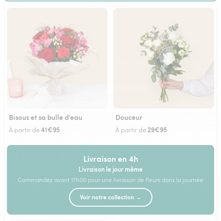
Bisous et sa bulle d'eau
Douceur
41€95
29€95
À partir de
À partir de
Livraison en 4h
Livraison le jour même
Commandez avant 17h00 pour une livraison de fleurs dans la journée
Voir notre collection →