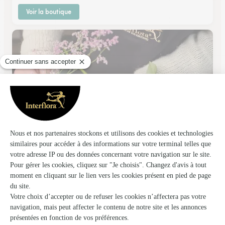
Voir la boutique
Yanna Fleurs
Nancy
★
★
★
★
★
4.9 (29)
14 place des Vosges
Voir la boutique