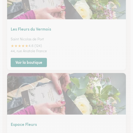
Les Fleurs du Vermois
Saint Nicolas de Port
★
★
★
★
★
4.6 (124)
44, rue Anatole France
Voir la boutique
Espace Fleurs