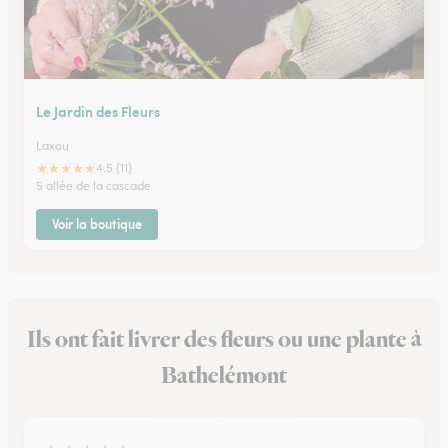
Le Jardin des Fleurs
Laxou
★
★
★
★
★
4.5 (11)
5 allée de la cascade
Voir la boutique
Ils ont fait livrer des fleurs ou une plante à
Bathelémont