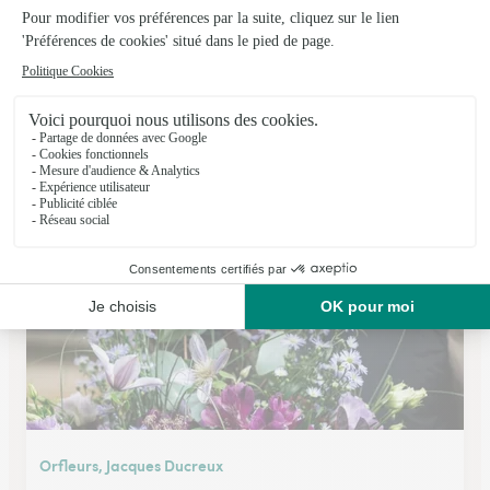
Center Fleurs
Nancy
★
★
★
★
★
4.9 (184)
Place Henry Mengin
Voir la boutique
Orfleurs, Jacques Ducreux