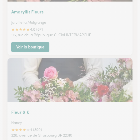
Amaryllis Fleurs
Jarville la Malgrange
★
★
★
★
★
4.8 (67)
115, rue de la République C. Cial INTERMARCHE
Voir la boutique
Fleur & K
Nancy
★
★
★
★
★
4 (399)
228, avenue de Strasbourg BP 22310