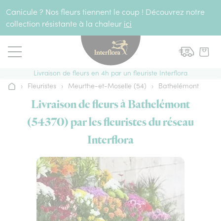
Aller au contenu
Canicule ? Nos fleurs tiennent le coup ! Découvrez notre
collection résistante à la chaleur
ici
Livraison de fleurs en 4h par un fleuriste Interflora
›
Fleuristes
›
Meurthe-et-Moselle (54)
›
Bathelémont
Accueil
Livraison de fleurs à Bathelémont
(54370) par les fleuristes du réseau
Interflora