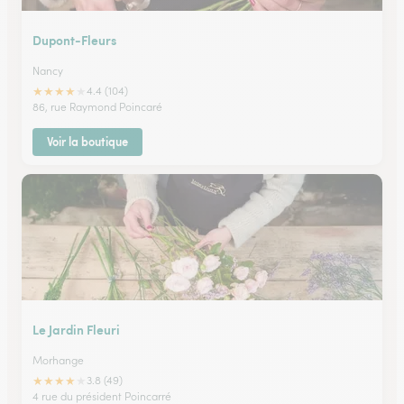
Dupont-Fleurs
Nancy
★
★
★
★
★
4.4 (104)
86, rue Raymond Poincaré
Voir la boutique
Le Jardin Fleuri
Morhange
★
★
★
★
★
3.8 (49)
4 rue du président Poincarré