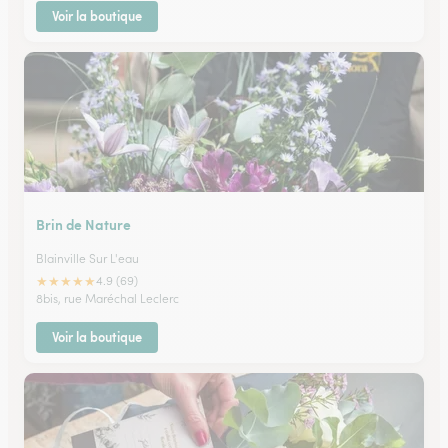
Voir la boutique
Brin de Nature
Blainville Sur L'eau
★
★
★
★
★
4.9 (69)
8bis, rue Maréchal Leclerc
Voir la boutique