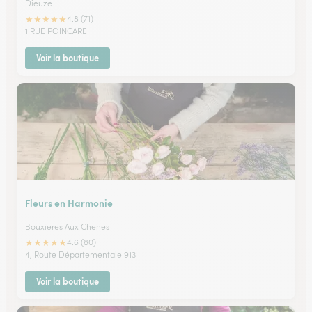
Dieuze
★
★
★
★
★
4.8 (71)
1 RUE POINCARE
Voir la boutique
Fleurs en Harmonie
Bouxieres Aux Chenes
★
★
★
★
★
4.6 (80)
4, Route Départementale 913
Voir la boutique