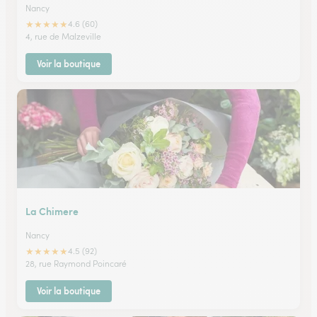
Nancy
★
★
★
★
★
4.6 (60)
4, rue de Malzeville
Voir la boutique
La Chimere
Nancy
★
★
★
★
★
4.5 (92)
28, rue Raymond Poincaré
Voir la boutique