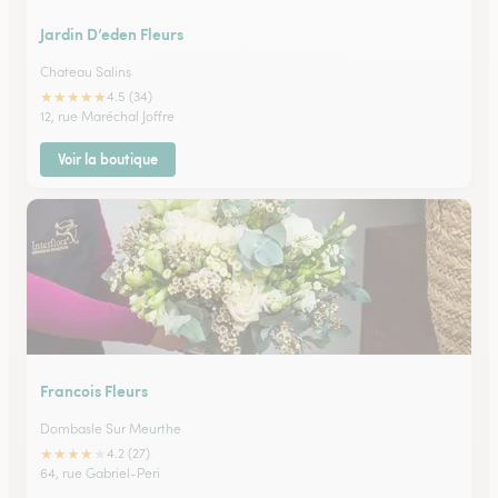
Jardin D’eden Fleurs
Chateau Salins
★
★
★
★
★
4.5 (34)
12, rue Maréchal Joffre
Voir la boutique
Francois Fleurs
Dombasle Sur Meurthe
★
★
★
★
★
4.2 (27)
64, rue Gabriel-Peri