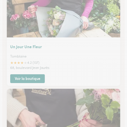
Un Jour Une Fleur
Tomblaine
★
★
★
★
★
4.2 (137)
68, boulevard Jean Jaurès
Voir la boutique