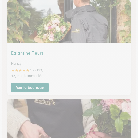
Eglantine Fleurs
Nancy
★
★
★
★
★
4.7 (130)
48, rue Jeanne d'Arc
Voir la boutique