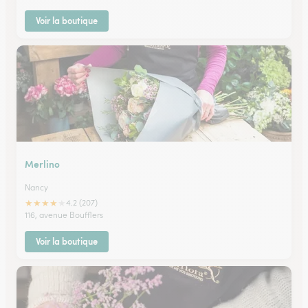
Voir la boutique
Merlino
Nancy
★
★
★
★
★
4.2 (207)
116, avenue Boufflers
Voir la boutique