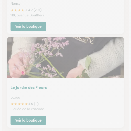
Nancy
★
★
★
★
★
4.2 (207)
116, avenue Boufflers
Voir la boutique
Le Jardin des Fleurs
Laxou
★
★
★
★
★
4.5 (11)
5 allée de la cascade
Voir la boutique