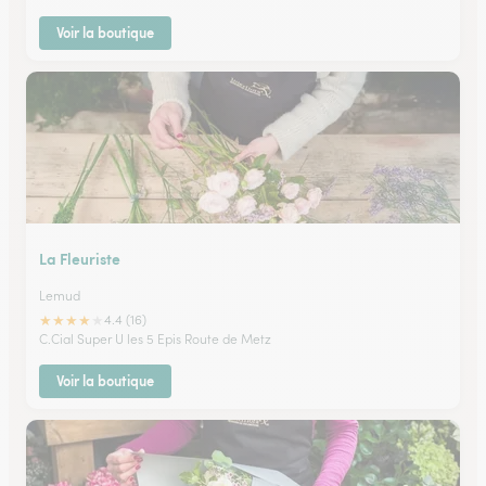
Voir la boutique
La Fleuriste
Lemud
★
★
★
★
★
4.4 (16)
C.Cial Super U les 5 Epis Route de Metz
Voir la boutique