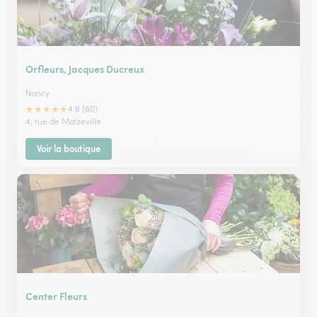
Orfleurs, Jacques Ducreux
Nancy
★
★
★
★
★
4.6 (60)
4, rue de Malzeville
Voir la boutique
Center Fleurs