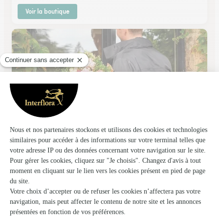
Voir la boutique
Eglantine Fleurs
Nancy
★
★
★
★
★
4.7 (130)
48, rue Jeanne d'Arc
Voir la boutique