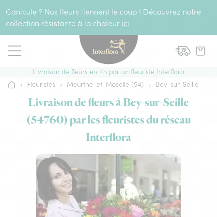
Aller au contenu
Canicule ? Nos fleurs tiennent le coup ! Découvrez notre
collection résistante à la chaleur
ici
Livraison de fleurs en 4h par un fleuriste Interflora
›
Fleuristes
›
Meurthe-et-Moselle (54)
›
Bey-sur-Seille
Accueil
Livraison de fleurs à Bey-sur-Seille
(54760) par les fleuristes du réseau
Interflora