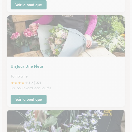
Voir la boutique
Un Jour Une Fleur
Tomblaine
★
★
★
★
★
4.2 (137)
68, boulevard Jean Jaurès
Voir la boutique