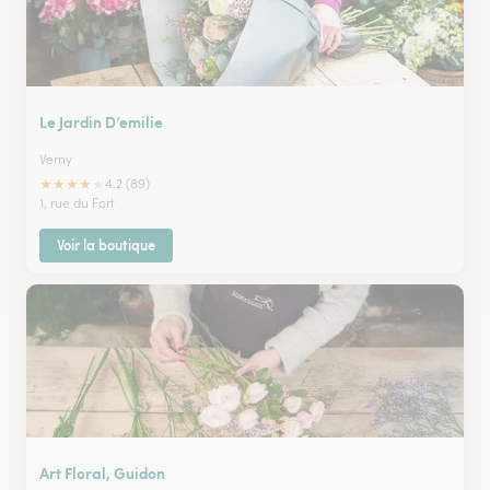
Le Jardin D’emilie
Verny
★
★
★
★
★
4.2 (89)
1, rue du Fort
Voir la boutique
Art Floral, Guidon