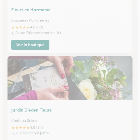
Fleurs en Harmonie
Bouxieres Aux Chenes
★
★
★
★
★
4.6 (80)
4, Route Départementale 913
Voir la boutique
Jardin D’eden Fleurs
Chateau Salins
★
★
★
★
★
4.5 (34)
12, rue Maréchal Joffre