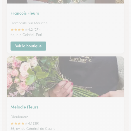
Francois Fleurs
Dombasle Sur Meurthe
★
★
★
★
★
4.2 (27)
64, rue Gabriel-Peri
Voir la boutique
Melodie Fleurs
Dieulouard
★
★
★
★
★
4.1 (39)
36, av. du Général de Gaulle