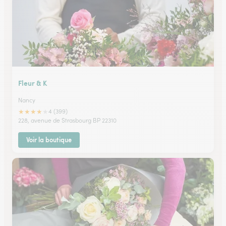
Fleur & K
Nancy
★
★
★
★
★
4 (399)
228, avenue de Strasbourg BP 22310
Voir la boutique