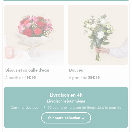
Bisous et sa bulle d'eau
Douceur
41€95
29€95
À partir de
À partir de
Livraison en 4h
Livraison le jour même
Commandez avant 17h00 pour une livraison de fleurs dans la journée
Voir notre collection →