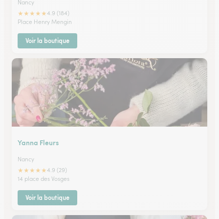
Nancy
★
★
★
★
★
4.9 (184)
Place Henry Mengin
Voir la boutique
Yanna Fleurs
Nancy
★
★
★
★
★
4.9 (29)
14 place des Vosges
Voir la boutique