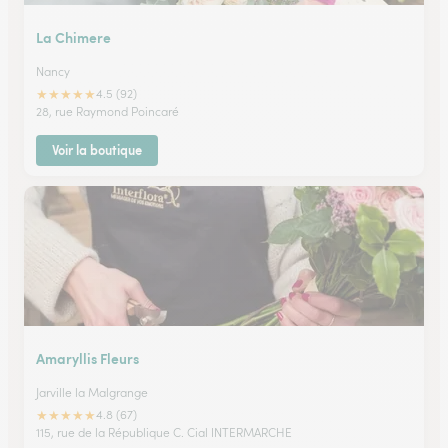
La Chimere
Nancy
★
★
★
★
★
4.5 (92)
28, rue Raymond Poincaré
Voir la boutique
Amaryllis Fleurs
Jarville la Malgrange
★
★
★
★
★
4.8 (67)
115, rue de la République C. Cial INTERMARCHE