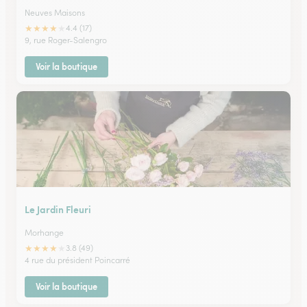
Neuves Maisons
★
★
★
★
★
4.4 (17)
9, rue Roger-Salengro
Voir la boutique
Le Jardin Fleuri
Morhange
★
★
★
★
★
3.8 (49)
4 rue du président Poincarré
Voir la boutique