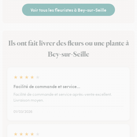
Voir tous les fleuristes à Bey-sur-Seille
Ils ont fait livrer des fleurs ou une plante à
Bey-sur-Seille
★
★
★
★
★
Facilité de commande et service…
Facilité de commande et service après-vente excellent.
Livraison moyen.
01/03/2026
★
★
★
★
★