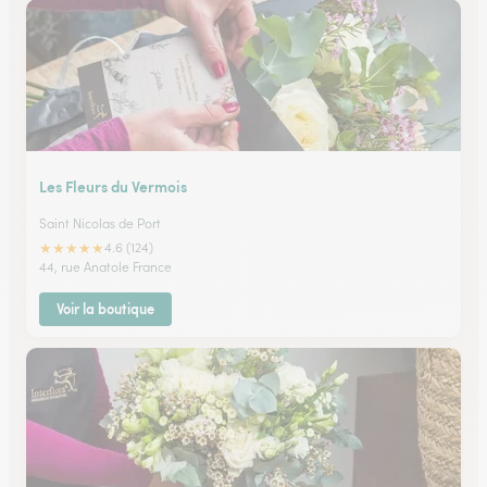
Les Fleurs du Vermois
Saint Nicolas de Port
★
★
★
★
★
4.6 (124)
44, rue Anatole France
Voir la boutique