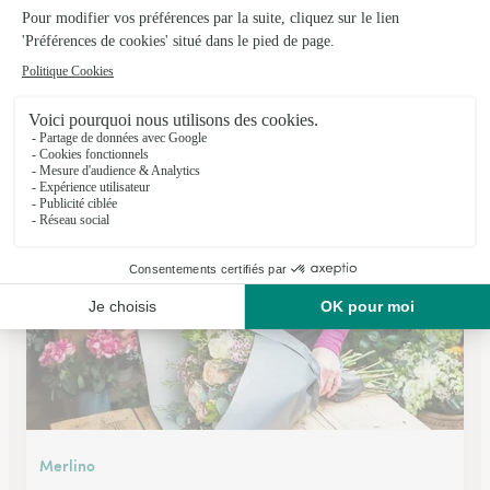
Dupont-Fleurs
Nancy
★
★
★
★
★
4.4 (104)
86, rue Raymond Poincaré
Voir la boutique
Merlino