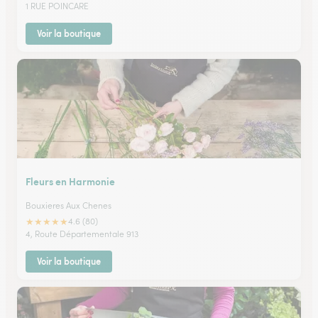
1 RUE POINCARE
Voir la boutique
Fleurs en Harmonie
Bouxieres Aux Chenes
★
★
★
★
★
4.6 (80)
4, Route Départementale 913
Voir la boutique