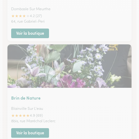
Dombasle Sur Meurthe
★
★
★
★
★
4.2 (27)
64, rue Gabriel-Peri
Voir la boutique
Brin de Nature
Blainville Sur L'eau
★
★
★
★
★
4.9 (69)
8bis, rue Maréchal Leclerc
Voir la boutique