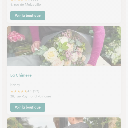
4, rue de Malzeville
Voir la boutique
La Chimere
Nancy
★
★
★
★
★
4.5 (92)
28, rue Raymond Poincaré
Voir la boutique