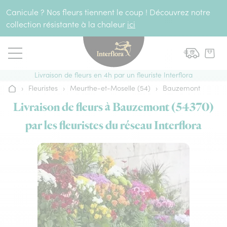
Aller au contenu
Canicule ? Nos fleurs tiennent le coup ! Découvrez notre
collection résistante à la chaleur
ici
Livraison de fleurs en 4h par un fleuriste Interflora
›
Fleuristes
›
Meurthe-et-Moselle (54)
›
Bauzemont
Accueil
Livraison de fleurs à Bauzemont (54370)
par les fleuristes du réseau Interflora