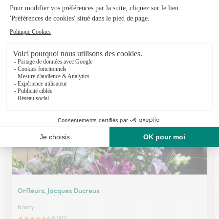
Center Fleurs
Nancy
★
★
★
★
★
4.9 (184)
Place Henry Mengin
Voir la boutique
Orfleurs, Jacques Ducreux
Nancy
★
★
★
★
★
4.6 (60)