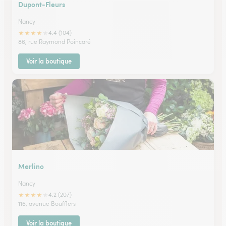
Dupont-Fleurs
Nancy
★
★
★
★
★
4.4 (104)
86, rue Raymond Poincaré
Voir la boutique
Merlino
Nancy
★
★
★
★
★
4.2 (207)
116, avenue Boufflers
Voir la boutique