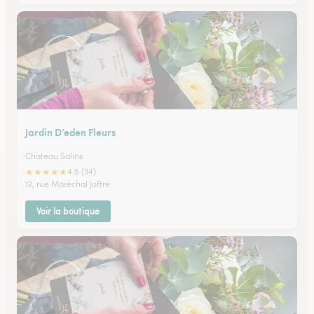
Jardin D’eden Fleurs
Chateau Salins
★
★
★
★
★
4.5 (34)
12, rue Maréchal Joffre
Voir la boutique