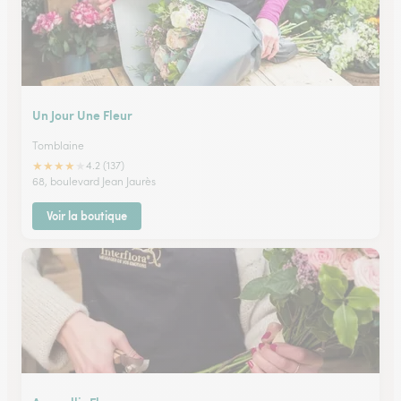
Un Jour Une Fleur
Tomblaine
★
★
★
★
★
4.2 (137)
68, boulevard Jean Jaurès
Voir la boutique