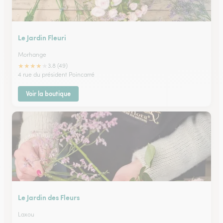
Le Jardin Fleuri
Morhange
★
★
★
★
★
3.8 (49)
4 rue du président Poincarré
Voir la boutique
Le Jardin des Fleurs
Laxou