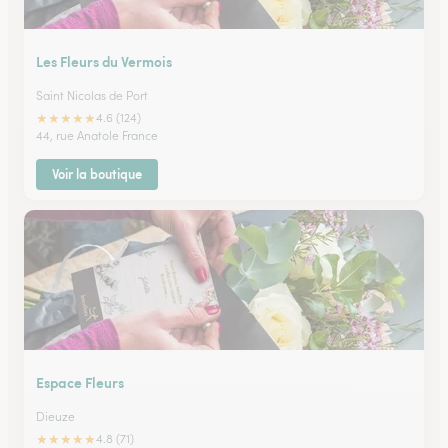
Les Fleurs du Vermois
Saint Nicolas de Port
★
★
★
★
★
4.6 (124)
44, rue Anatole France
Voir la boutique
Espace Fleurs
Dieuze
★
★
★
★
★
4.8 (71)