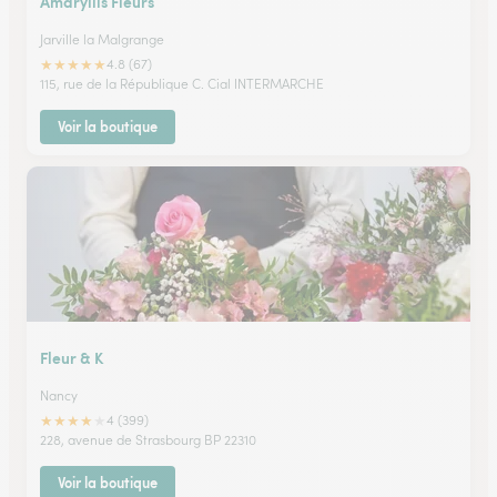
Amaryllis Fleurs
Jarville la Malgrange
★
★
★
★
★
4.8 (67)
115, rue de la République C. Cial INTERMARCHE
Voir la boutique
Fleur & K
Nancy
★
★
★
★
★
4 (399)
228, avenue de Strasbourg BP 22310
Voir la boutique