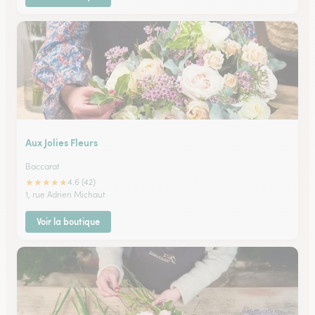
Aux Jolies Fleurs
Baccarat
★
★
★
★
★
4.6 (42)
1, rue Adrien Michaut
Voir la boutique