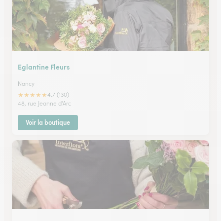
Eglantine Fleurs
Nancy
★
★
★
★
★
4.7 (130)
48, rue Jeanne d'Arc
Voir la boutique