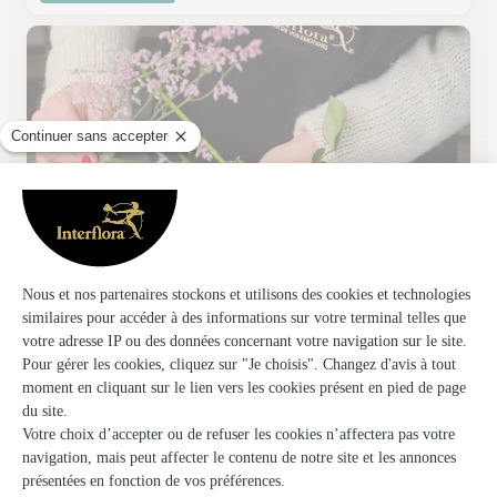
Yanna Fleurs
Nancy
★
★
★
★
★
4.9 (29)
14 place des Vosges
Voir la boutique