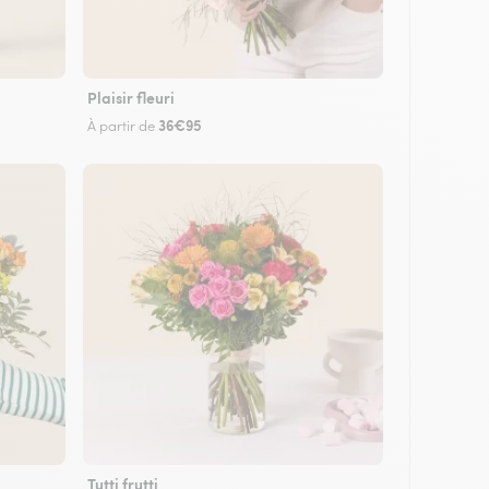
Plaisir fleuri
36€95
À partir de
Tutti frutti