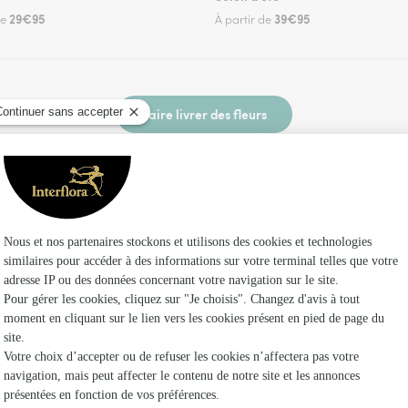
29€95
39€95
de
À partir de
Faire livrer des fleurs
n fleuriste Interflora à Vandeléville et dans se
Les fleuri
Interflora
Fleuristes
Fleuristes 
Fleuristes