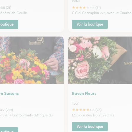
Vittel
★
★
★
★
★
4.8 (21)
4.4 (41)
Général de Gaulle
C.Cial Champion 227, avenue Courbe
 boutique
Voir la boutique
re Saisons
Ravon Fleurs
Toul
★
★
★
★
★
4.7 (219)
4.8 (28)
 Anciens Combattants d'Afrique du
17, place des Trois Evéchés
Voir la boutique
 boutique