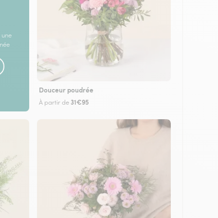
 une
rnée
Douceur poudrée
31€95
À partir de