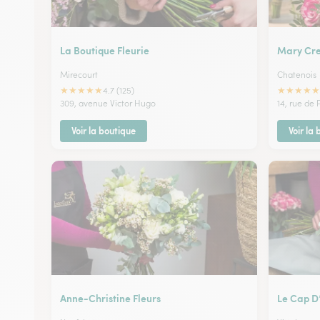
La Boutique Fleurie
Mary Cre
Mirecourt
Chatenois
★
★
★
★
★
★
★
★
★
★
4.7 (125)
309, avenue Victor Hugo
14, rue de 
Voir la boutique
Voir la
Anne-Christine Fleurs
Le Cap D