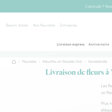
Aller au contenu
Canicule ? Nos 
Besoin d’aide
Nos fleuristes
Entreprise
Livraison express
Anniversaire
›
Fleuristes
›
Meurthe-et-Moselle (54)
›
Vandeléville
Accueil
Livraison de fleurs à 
Les fl
un fle
Plus n
élégan