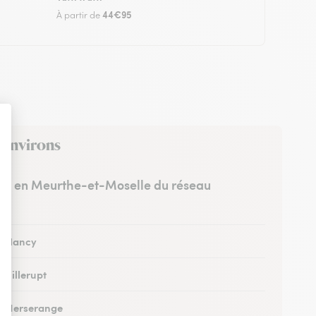
44€95
À partir de
s environs
stes en Meurthe-et-Moselle du réseau
 à Nancy
à Villerupt
 à Herserange