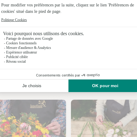
Fleuristes 
Fleuristes
Fleuristes
Fleuristes 
Fleuristes
Fleuristes
Nos fleuristes à Vandeléville
Fleuristes