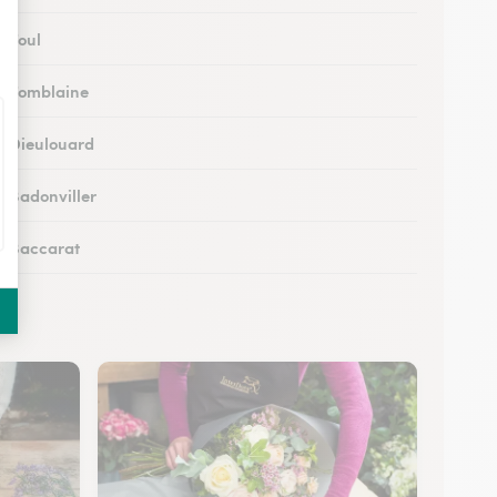
à Toul
 à Tomblaine
 à Dieulouard
à Badonviller
 à Baccarat
 à Piennes
 à Longwy