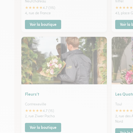
Neufchateau
Vittel
★
★
★
★
★
★
★
★
★
★
4.7 (115)
4, rue de France
43, place 
Voir la boutique
Voir la
Fleurs’t
Les Quat
Contrexeville
Toul
★
★
★
★
★
★
★
★
★
★
4.7 (15)
2, rue Ziwer Pacha
2, rue des
Nord
Voir la boutique
Voir la