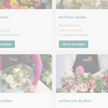
ation
Art Floral, Guidon
Neuves Maisons
★
★
★
★
★
4.6 (58)
4.4 (17)
Pierre Coubertin
9, rue Roger-Salengro
 boutique
Voir la boutique
’antibes
Le Fleurisier By Alain