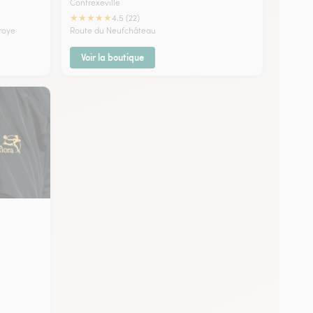
Contrexeville
★
★
★
★
★
4.5 (22)
roye
Route du Neufchâteau
Voir la boutique