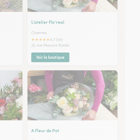
L’atelier Flo’real
Charmes
★
★
★
★
★
4.7 (59)
22, rue Maurice Barrès
Voir la boutique
A Fleur de Pot