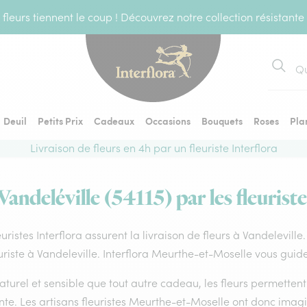
fleurs tiennent le coup ! Découvrez notre collection résistante
Recher
Deuil
Petits Prix
Cadeaux
Occasions
Bouquets
Roses
Pla
Livraison de fleurs en 4h par un fleuriste Interflora
Vandeléville (54115) par les fleurist
euristes Interflora assurent la livraison de fleurs à Vandelevill
uriste à Vandeleville. Interflora Meurthe-et-Moselle vous guide
aturel et sensible que tout autre cadeau, les fleurs permette
te. Les artisans fleuristes Meurthe-et-Moselle ont donc imagin